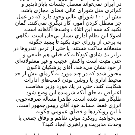
در ايران نمي‌تواند معطل جلسات پايان‌ناپذير و
كم‌اثري مثل شوراي عالي فضاي مجازي باشد،
بيش از ۱۰۰ شوراي عالي وجود دارد كه در عمل
جز معطل كردن امور، كار ديگري نمي‌كنند. گمان
نكنيد كه همه اين اتلاف وقت‌ها آگاهانه است.
اصولا اين نظام اداري بسيار بي‌جان است. نگاهي
به برخي از وزراي خود بكنيد تا ببينید چگونه
منفعلانه ساكت هستند، يا حتي از ترس تندروها در
برابر يك شادي كودكانه كه خيلي هم طبيعي و
حتي مثبت است واكنش عجيب و غير معقولانه‌اي
از خود نشان مي‌دهند. آقاي پزشكيان تاكنون
مجبور شده كه در چند مورد به گرماي بيش از حد
محيط اداري يا روشن بودن لامپ‌هاي ادارات
شكايت كنند، حتي در يك مورد وزير مخاطب
اعتراض به جاي آنكه شرمنده اين وضع شود
طلبكار هم شده است. ظاهرا مساله صرفه‌جويي
انرژي فقط مساله خود آقاي رييس‌جمهور است.
با اين رويكردها و فضاي عمومي چگونه
مي‌خواهيد رويكرد موثر، تفاهم و وفاق جمعي يا
وحدت مديريت و راهبري ايجاد كنيد؟