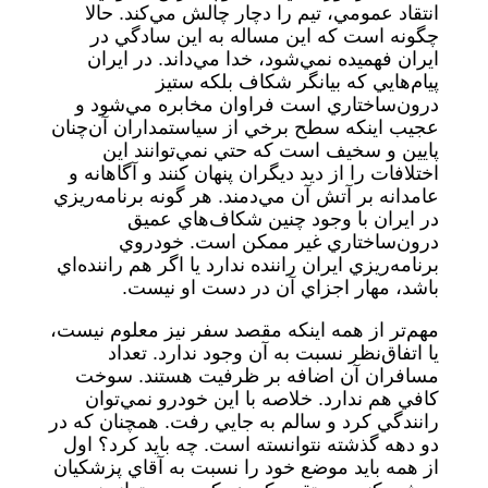
انتقاد عمومي، تيم را دچار چالش مي‌كند. حالا
چگونه است كه اين مساله به اين سادگي در
ايران فهميده نمي‌شود، خدا مي‌داند. در ايران
پيام‌هايي كه بيانگر شكاف بلكه ستيز
درون‌ساختاري است فراوان مخابره مي‌شود و
عجيب اينكه سطح برخي از سياستمداران آن‌چنان
پايين و سخيف است كه حتي نمي‌توانند اين
اختلافات را از ديد ديگران پنهان كنند و آگاهانه و
عامدانه بر آتش آن مي‌دمند. هر گونه برنامه‌ريزي
در ايران با وجود چنين شكاف‌هاي عميق
درون‌ساختاري غير ممكن است. خودروي
برنامه‌ريزي ايران راننده ندارد يا اگر هم راننده‌اي
باشد، مهار اجزاي آن در دست او نيست.
مهم‌تر از همه اينكه مقصد سفر نيز معلوم نيست،
يا اتفاق‌نظر نسبت به آن وجود ندارد. تعداد
مسافران آن اضافه بر ظرفيت هستند. سوخت
كافي هم ندارد. خلاصه با اين خودرو نمي‌توان
رانندگي كرد و سالم به جايي رفت. همچنان كه در
دو دهه گذشته نتوانسته است. چه بايد كرد؟ اول
از همه بايد موضع خود را نسبت به آقاي پزشكيان