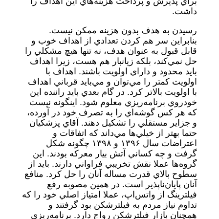
براي پذيرش و پرداخت هزينه‌هاي اين اهداف را
داشت.
رسيدن به هدف بدون هزينه ممكن نيست.
بنابراين سر هم كردن تعدادي از اهداف خوب و
قابل قبول به عنوان هدف، نه تنها هيچ مشكلي را
حل نمي‌كند، بلكه زيانبار هم هست، زيرا اهداف
بايد محدود و داراي اولويت باشند. اهداف با
اولويت كمتر را مي‌توان و مي‌بايد قرباني اهداف
با اولويت بالاتر كرد. در گام بعدي بايد راننده اين
خودروي برنامه‌ريزي معلوم شود. اينگونه نيست
كه هر كس گوشه‌اي را به تصرف خود در آورده،
و جزاير مستقلي را تشكيل دهند. آقاي پزشكيان
حتما بهتر از خيلي‌ها مي‌داند كه اتفاقات و
اعتراضات سال ۱۳۹۶ و ۱۳۹۸ چگونه شكل
گرفت و چه كساني آتش بيار معركه بودند. اين
گروه‌ها عملا نقش تخريبي فراواني دارند. بايد از
سطوح بالاي قدرت مساله آنان را حل كرد. منافع
آنان پايان‌ناپذير است. در همين مصوبه رفع
فيلترينگ از واتس‌اپ، عملا امتياز اصلي خود را كه
تداوم نياز مردم به فيلترشكن بود گرفتند و
همچنان بازار فيلترشكن رواج دارد. برنامه‌ريزي