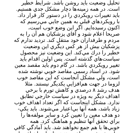
تحليل وضعيت بايد روشن باشد. شرايط خطير
است. در همه زمينه‌ها دچار مشكل جدي هستيم.
بايد تغييرات رويكردي را در دستور كار قرار داد.
با رويكردهاي قبلي به همين جايي مي‌رسيم كه
اكنون رسيده‌ايم. اگر اين وضع خوب است،
صريحا اعلام شود و آقاي پزشكيان هم آن را به
مردم و طرفداران خود منتقل كند. ترديد ندارم كه
پزشكيان بيش از هر كس ديگري اين وضعيت
خطير را درك مي‌كند. اين وضعيت نيز محصول
سياست‌هاي گذشته است. پس اولين اقدام بايد
تغيير رويكردي باشد. در گام دوم بايد مقصد معين
شود. در اسناد رسمي مقاصد خوبي نوشته شده
است، ولي مشكل آنجاست كه اين مقاصد خوب
لزوما در جهت هم‌افزايي يكديگر نيستند. مثلا
هدف رشد ۸ درصدي و كاهش تورم با برخي
اهداف ديگر به ويژه در سياست خارجي تطابق
ندارد. مشكل اينجاست كه اگر تعداد اهداف خوب
زياد باشد، همه آنها بي‌اعتبار مي‌شوند. بايد يكي-
دو هدف معين را تعيين كرد و ساير مولفه‌ها را
براي تحقق آنها تنظيم و هماهنگ كرد. همه
خوبي‌ها با هم جمع نخواهند شد. بايد آمادگي كافي