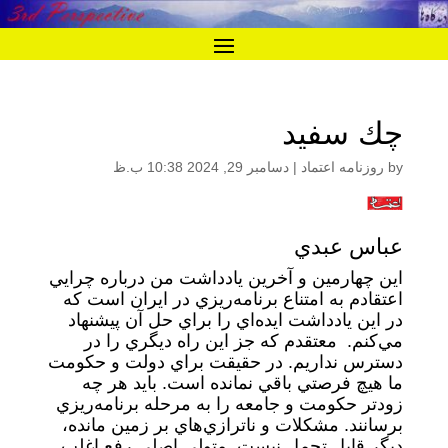
چك سفيد
by
روزنامه اعتماد
|
دسامبر 29, 2024 10:38 ب.ظ
عباس عبدي
اين چهارمين و آخرين يادداشت من درباره چرايي
اعتقادم به امتناع برنامه‌ريزي در ايران است كه
در اين يادداشت ايده‌اي را براي حل آن پيشنهاد
مي‌كنم. معتقدم كه جز اين راه ديگري را در
دسترس نداريم. در حقيقت براي دولت و حكومت
ما هيچ فرصتي باقي نمانده است. بايد هر چه
زودتر حكومت و جامعه را به مرحله برنامه‌ريزي
برسانند. مشكلات و ناترازي‌هاي بر زمين مانده،
ديگر قابل تحمل نيست. متولي اصلي رفع اغلب