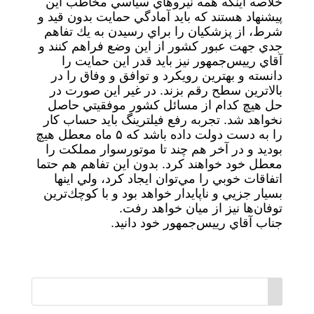
خلاصه اينكه همه نيروهاي سياسي مخاطب اين
پيشنهاد هستند كه بايد آمادگي حمايت بدون قيد و
شرط، از پزشكيان را براي رسيدن به يك تفاهم
جدي جهت عبور كشور از اين وضع فراهم كنند و
آقاي رييس‌جمهور نيز بايد قدر اين حمايت را
دانسته و بهترين رويكرد و توافق و وفاق را در
بالاترين سطح رقم بزند. در غير اين صورت در
حل هيچ كدام از مسائل كشور موفقيتي حاصل
نخواهد شد. تجربه رفع فيلترينگ بايد حساب كار
را به دست دولت داده باشد كه ۵ ماه معطل هيچ
بوديد و در آخر هم چند تا موتورسوار مملكت را
معطل خود خواهند كرد. بدون اين تفاهم هم حتما
اتفاقات خوبي را مي‌توان ايجاد كرد، ولي اينها
بسيار جزيي و ناپايدار خواهد بود و با كوچك‌ترين
توفان‌ها نيز از ميان خواهد رفت.
جناب آقاي رييس‌جمهور خود دانيد.