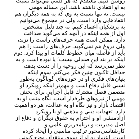
روشن كنيم. معتقدم كه هر كسي مي‌تواند نسبت
به او انتقادي داشته باشد. اين مساله مهمي
نيست. نه تنها نسبت به وي كه به همه ديگران هم
انتقادهايي وارد است. ولي در مجموع مي‌توانيم
به پزشكيان اعتماد كنيم. به چند دليل مشخص.
اول از همه اينكه در آنچه كه مي‌گويد صداقت
دارد. ممكن است همه حرف‌هاي راست را نزند،
ولي دروغ هم نمي‌گويد. حرف‌هاي راست را هم
بايد از فاصله ميان خطوط كلمات او پيدا كرد. دوم
اينكه در بند اين صندلي نيست؛ يا نبوده است و به
نظر نمي‌رسد كه اين روحيه را از دست بدهد،
حداقل تاكنون چنين فكر مي‌كنم. سوم اينكه
بنيان‌هاي فكري او در حوزه‌هاي گوناگون به‌طور
نسبي قابل دفاع است و مهم‌تر اينكه رويكرد او
متضمن فصل مشترك قابل اجرايي براي بخش
مهمي از نيروهاي طرفدار است. نگاه مثبت او به
اقتصاد بازار و نيز نگاه او به عدالت، هر دو اهميت
دارد. تعهدات ديني و مذهبي او با رويكرد
آزادمنشي او و احترام به حقوق ديگران و دفاع از
اصل مديريت و برنامه‌ريزي علمي و
كارشناسي‌محور تركيب مناسبي را ايجاد كرده
است. اعتماد به او از سوي منتقدان وضع كنوني