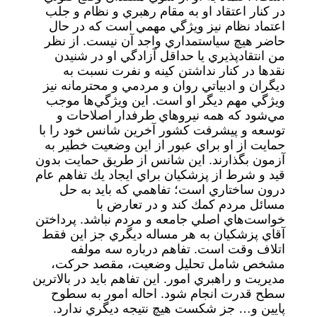
در كنار اعتقاد او به مقام رهبري و نظام و جلب
اعتماد نظام نيز ويژگي مهمي است كه در حال
حاضر هيچ سياستمداري واجد آن نيست. از نظر
من انتقادپذيري يا حداقل آزادگي او در شنيدن
نقدها در كنار نداشتن كينه و نفرت نسبت به
ديگران و ادبياتي روان و مردمي و محترمانه نيز
ويژگي مهم ديگر او است. اين ويژگي‌ها موجب
مي‌شود كه همه نيروهاي طرفدار اصلاحات و
توسعه و پيشرفت كشور آخرين شانس خود را با
حمايت از او براي عبور از اين وضعيت خطير به
آزمون بگذارند. اين شانس از طريق حمايت بدون
قيد و شرط از پزشكيان براي ايجاد يك تفاهم عام
درون ساختاري است؛ تفاهمي كه بايد به حل
مسائل مردم كمك كند و در تعارض با
خواست‌هاي اصلي جامعه و مردم نباشد. پرداختن
آقاي پزشكيان به هر مساله ديگري جز اين فقط
اتلاف وقت است. تفاهم درباره سه مولفه
مشخص شامل تحليل وضعيت، مقصد حركت،
مديريت و راهبري امور. اين تفاهم بايد در بالاترين
سطح قدرت انجام شود. احاله امور به سطوح
پايين و… جز شكست هيچ نتيجه ديگري ندارد.