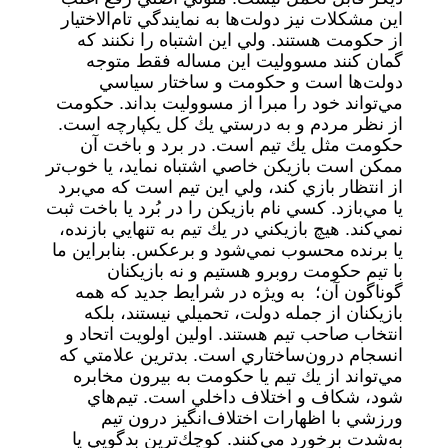
اين مشكلات نيز دولت‌ها به نمايندگي تام‌الاختيار
از حكومت هستند. ولي اين اشتباه را نكنند كه
گمان کنند مسووليت اين مساله فقط متوجه
دولت‌ها است و حكومت و ساختار سياسي
مي‌تواند خود را مبرا از مسووليت بداند. حكومت
از نظر مردم و به درستي يك كل يكپارچه است.
حكومت مثل يك تيم است. در برد و باخت آن
ممكن است بازيكن خاصي اشتباه نمايد، يا خوب‌تر
از انتظار بازي كند، ولي اين تيم است كه مي‌برد
يا مي‌بازد. كسي نام بازيكن را در بُرد يا باخت ثبت
نمي‌كند. هيچ بازيكني در يك تيم به تنهايي بازنده،
يا برنده محسوب نمي‌شود و برعكس. بنابراين ما
با تيم حكومت روبرو هستيم و نه بازيكنان
گوناگون آن؛ به ويژه در شرايط جديد كه همه
بازيكنان از جمله دولت، تحميلي نيستند، بلكه
انتخاب صاحب تيم هستند. اولين اولويت اتحاد و
انسجام درون‌ساختاري است. بدترين علامتي كه
مي‌تواند از يك تيم يا حكومت به بيرون مخابره
شود، شكاف و اختلاف داخلي است. تيم‌هاي
ورزشي با اظهارات اختلاف‌انگيز درون تيم
به‌شدت برخورد مي‌كنند. كوچك‌ترين بدگويي يا