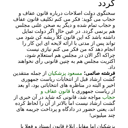
گردد
سخنگوی دولت اصلاحات درباره قانون عفاف و
حجاب می گوید: فکر می کنم تکلیف قانون عفاف
و حجاب تمام شده و دیگر به صحن علنی مجلس
هم برنمی گردد. در عین حال اگر دولت تمایل
داشته باشد که این قانون کلآً ریشه کن شود می
تواند پس از مدتی با ارائه لایحه ای این کار را
انجام دهد که من فکر می کنم نیازی نیست
چراکه اگر الان در مجلس هم استعلام شود،
اکثریت مجلس هم به چنین قانونی رأی نخواهند
داد.
فرشته صائمی؛
مسعود پزشکیان
از جمله منتقدین
گشت ارشاد قبل از انتخابات ریاست جمهوری
اخیر و البته در مناظره های انتخاباتی بود، او بعد
از ریاست جمهوری با
قانون عفاف و
حجاب
مواجه شد، قانونی که شاید در آن خبری از
گشت ارشاد نیست اما بالاتر از آن را لحاظ کرده
اند، یعنی حضور در دادگاه و پرداخت جریمه های
چند میلیونی!
پزشکیان اما مقابل ابلاغ قانون ایستاد و فعلا با