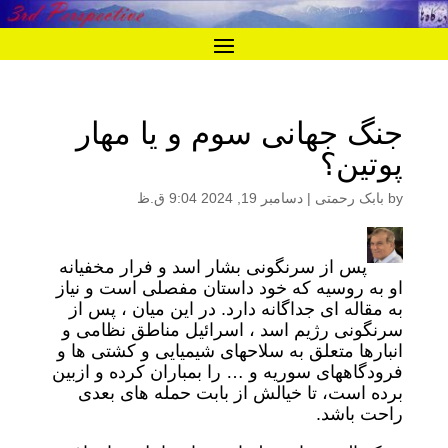
جنگ جهانى سوم و يا مهار
پوتين؟
by
بابک رحمتی
|
دسامبر 19, 2024 9:04 ق.ظ
پس از سرنگونى بشار اسد و فرار مخفيانه
او به روسيه كه خود داستان مفصلى است و نياز
به مقاله اى جداگانه دارد. در اين ميان ، پس از
سرنگونى رژيم اسد ، اسرائیل مناطق نظامى و
انبارها متعلق به سلاحهاى شيميايى و كشتى ها و
فرودگاههاى سوريه و … را بمباران كرده و ازبين
برده است، تا خيالش از بابت حمله هاى بعدى
راحت باشد.