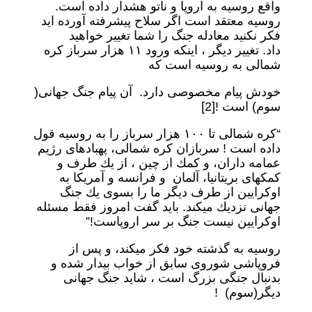
واقع روسيه به اروپا و ناتو هشدار داده است.
روسيه معتقد است اگر سلاح پيشرفته آورده ايد
فكر نكنيد معادله جنگ را شما تغيير خواهيد
داد. تغيير ديگر ، اينكه ورود ١١ هزار سرباز كره
شمالى به روسيه است كه
خودش پيام مخصوصى دارد. آن پيام جنگ جهانى(
سوم) است ![2]
“كره شمالى تا ١٠٠ هزار سرباز را به روسيه قول
داده است ! سربازان كره شمالى، پهبادهاى رژيم
عمامه داران، و كمك از چين ، از يك طرف و
كمكهاى بريتانيا، آلمان و فرانسه و آمريكا به
اوكرايين از طرف ديگر ما را بسوى يك جنگ
جهانى نزديك ميكند. بايد گفت امروز فقط مسئله
اوكرايين نيست جنگ بر سر اروپاست!”
روسيه به گذشته خود فكر ميكند، و پس از
فروپاشى شوروى سابق از خواب بيدار شده و
بدنبال جنگى بزرگ است ، شايد جنگ جهانى
ديگر(سوم) !