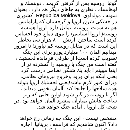
گوئيا روسیه پس از گرفتن كريمه ، دونتسك و
لوهانسك ، نظرى به جاهاى ديگر هم دارد . بعنوان
نمونه ، مولداوى Republica Moldova كشورى
در خشكى شرق اروپا و گرجستان كه پارلمانش
هم به سمت روسيه تمايل دارد. اروپا هميشه
روسيه( اروپا آسياييى) را موى دماغ خود احساس
كرده است ساختن ارتش ٨٠٠ هزار تنى بخاطر
اين است كه در مقابل روسيه كم نياورد! تا امروز
ميدانيم آلمان ١٠٠ ميليارد يورو براى اين جنگ
تصويب كرده است! از طرفى فرمانده لجستيك ،
گفته است من جنگ با روسيه را گسترده تر از
اينها ميبينم ! بايد يك شنگن نظامى درست كرد
يعنى اينكه براى ورود وخروج نيروهاى نظامى،
ويزاى عبور لازم نباشد!يعنى لجستيك اروپا بتواند
همه سلاحها را جابجا كند. آلمان بخوبى ميداند ،
اگر با روسيه در گير شوند اولين جايى كه زير
ساخت هايش بمباران ميشود آلمان خواهد بود .در
نتيجه كل اروپا ، آماده جنگ خواهد شد.
مشخص نيست ، اين جنگ چه زمانى رخ خواهد
داد؟ اكنون شاهديم كه فرانسه ، بريتانيا اجازه