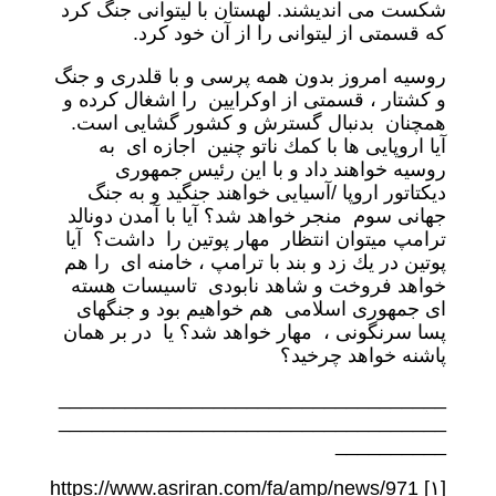
شكست مى انديشند. لهستان با ليتوانى جنگ كرد
كه قسمتى از ليتوانى را از آن خود كرد.
روسيه امروز بدون همه پرسى و با قلدرى و جنگ
و كشتار ، قسمتى از اوكرايين را اشغال كرده و
همچنان بدنبال گسترش و كشور گشايى است.
آيا اروپايى ها با كمك ناتو چنين اجازه اى به
روسيه خواهند داد و با اين رئيس جمهورى
ديكتاتور اروپا /آسيايى خواهند جنگيد و به جنگ
جهانى سوم منجر خواهد شد؟ آيا با آمدن دونالد
ترامپ ميتوان انتظار مهار پوتين را داشت؟ آيا
پوتين در يك زد و بند با ترامپ ، خامنه اى را هم
خواهد فروخت و شاهد نابودى تاسيسات هسته
اى جمهورى اسلامى هم خواهيم بود و جنگهاى
پسا سرنگونى ، مهار خواهد شد؟ يا در بر همان
پاشنه خواهد چرخيد؟
___________________________________
___________________________________
__________
[١] https://www.asriran.com/fa/amp/news/971