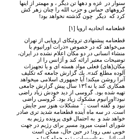
سنوار در غزه و دهها تن ديگر ، و مهمتر از اينها
گروههاى حماس و حزب الله را چنان زهر كش
كرد كه ديگر چون گذشته نخواهد بود!
قطعنامه اتحاديه اروپا [١]
قطعنامه پیشنهادی تروئیکای اروپایی از تهران
می‌خواهد که در خصوص «ذرات اورانیوم با
منشاء انسانی در دو مکان اعلام نشده در ایران،
توضیحات معتبر ارائه کند و آژانس را از
مکان(های) فعلی مواد هسته ای و یا تجهیزات
آلوده مطلع کند». يك گزارش جامعه كه تكليف
آنرا روشن ميكند! آيا جمهورى اسلامى ميخواهد
همكارى كند يا نه؟١٣ سال پيش گزارش جامعى
تهيه شده بود. گروسى از ديد خودش زياد راضى
نبود!اورانيوم مشكوك زياد بود. گروسى راضى
نبود و گفته است : ” مشكلات هنوز سر جايش
است. در سه ماه آينده قطعنامه شديد ترى صادر
خواهد شد و به احتمال قوى پرونده رژيم به
شوراى امنيت ميرود مسير براى رژيم در جهت
خوبى نمى رود! در حين حال، ممكن است
اسرائيل به تاسيسات رژيم حمله كند! و