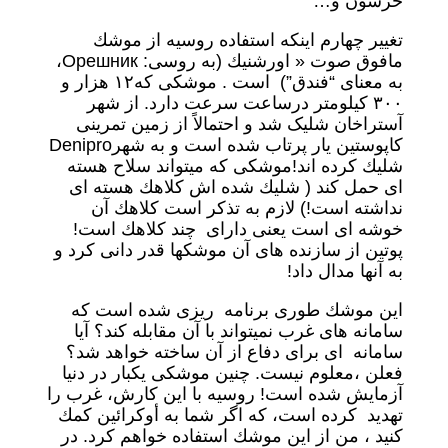
خرسون و…”
تغيير چهارم اينكه استفاده روسيه از موشك
مافوق صوت « اورشنيك (به روسی: Орешник،
به معنای “فندق”) است . موشكى كه١٢ هزار و
٣٠٠ كيلومتر درساعت سرعت دارد. از شهر
آستراخان شلیک شد و احتمالاً از زمین تمرینی
کاپوستین یار پرتاب شده است و به شهرDenipro
شليك كرده اند!موشكى كه ميتواند سلاح هسته
اى حمل كند ( شليك شده اش كلاهك هسته اى
نداشته است!) لازم به تذكر است كلاهك آن
خوشه اى است يعنى داراى چند كلاهك است!
پوتين از سازنده هاى آن موشكها قدر دانى كرد و
به آنها مدال داد!
اين موشك طورى برنامه ريزى شده است كه
سامانه هاى غرب نميتواند با آن مقابله كند؟ آيا
سامانه اى براى دفاع از آن ساخته خواهد شد؟
فعلن ،معلوم نيست. چنين موشكى يكبار در دنيا
آزمايش شده است! روسيه با اين كارش، غرب را
تهديد كرده است، كه اگر شما به أوكرائین كمك
كنيد ، من از اين موشك استفاده خواهم كرد. در