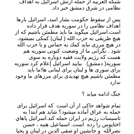
شبکه العربیه از حمله ارتش اسرائیل به اهداف
نظامی در شرق دمشق خبر داد.
پس از سقوط حکومت بشار اسد، اسرائیل بارها
اهداف نظامی را در سوریه هدف قرار داده
است.اسرائیل ميگويد ما بايد مطمئن باشيم كه از
هيچ طريقى به حزب الله ( لبنان) كمكى نميشود.
در هيچ مرزى نبايد كمك به حماس و يا حزب الله
شود . نگرانى ما از وضعيت كنونى سوريه هم
هست كه رژيم ولايت فقيه دوباره به سوى
سوريه( دمشق) بياييد اسرائيل إعلام كرد سوريه
براى سورى ها و لبنان براى لبنانى ها!ما بايد
مطمئن باشيم هيچ تهديدى براى مرزهاى ما وجود
ندارد
جنگ ادامه ميابد ؟
تمام شواهد حاكى از آن است كه اسرائیل براى
حمله به عراق آماده ميشود؟ شايد هم ابتدا به
تاسيسات رژيم در ايران حمله كند.اسرائيل پاهاي
اختاپوس را زده است. اسماعيل هنيه ، حسن
نصرالله و جانشين او صفى الدين در لبنان و يحيا