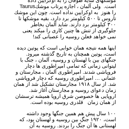
موشكهاى سايه طوفان را به اوكرايين داده
است. ولى آلمان ، اجازه پرتاب موشكTaurus
را هنوز به اوكرايين نداده است. چون اين موشك
تاروس تا ٥٠٠ كيلومتر برد دارد، بقيه موشكها تا
٣٠٠ كيلومتر برد دارند. شايد آلمان بخاطر
جلوگيرى از تنش ها چنين كارى را ميكند يعنى
نمى خواهد فعلن روسيه را عصبانى كند!
اينها همه نتيجه همان خوابى است كه پوتين ديده
است، پوتين همچنان به تاريخ گذشته ميرود.
جنگهاى بين با لهستان و روسيه، آلمان ، جنگ با
ليتوانى زمانى كه تمامى امپراطورى ها دچار
فروپاشى شدند. امپراطورى آلمان ، مجارستان و
عثماني … امپراطورى روسيه كه دچار فروپاشى
شد. از سال ١٩١٨ مجارستان تشكيل شد از همان
زمان دعواى روسيه و مجارستان آغاز شد.
اروپايى ها خصوصن شرق اروپا هميشه ترسشان
از همان زمان قلدرى روسيه بوده است.
١٠٠ سال پيش هم همين جنگها وجود داشته
است، ١٩٢٠ جنگِ بين روسيه و لهستان بود، كه
لهستانى ها آن جنگ را بردند. روسيه به آن