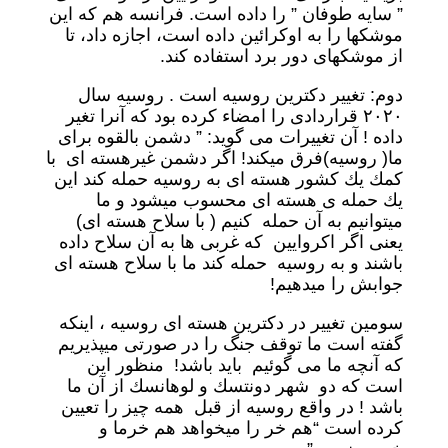
” سايه طوفان ” را داده است. فرانسه هم كه اين
موشكها را به اوكرائين داده است، اجازه داد، تا
از موشكهاى دور برد استفاده كند.
دوم: تغيير دكترين روسيه است . روسيه سال
٢٠٢٠ قراردادى را امضاء كرده بود كه آنرا تغير
داده ! آن تغييرات مى گويد: ” دشمن بالقوه براى
ما( روسيه)فرق ميكند! اگر دشمن غيرهسته اى با
كمك يك كشور هسته اى به روسيه حمله كند اين
يك حمله ى هسته اى محسوب ميشود و ما
ميتوانيم به آن حمله كنيم ( با سلاح هسته اى)
يعنى اگر اكروايين كه غربى ها به آن سلاح داده
باشند و به روسيه حمله كند ما با سلاح هسته اى
جوابش را ميدهيم!
سومين تغيير در دكترين هسته اى روسيه ، اينكه
گفته است ما توقف جنگ را در صورتى ميپذيريم
كه آنچه ما مى گوئيم بايد باشد! منظور اين
است كه دو شهر دونتسك و لوهانسك از آن ما
باشد ! در واقع روسيه از قبل همه چيز را تعيين
كرده است “هم خر را ميخواهد هم خرما و