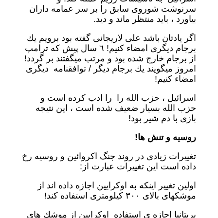
سرنوشت شوروى سابق را بر سر عمامه داران
بياورد ، بايد منتظر ماند و ديد.
اگر يادتان باشد على لاريجانى گفته بود برويم يك
برجام ديگرى امضاء كنيم! ٦ سال پيش كه ترامپ
از برجام خارج شده بود و مرتب ميگفتند بر گردد!
امروز ميگويند يك برجام ديگر / توافقنامه ديگرى
امضاء كنيم!
اسرائیل ، حزب الله را را ادب كرده است و
حزب الله بسيار ضعيف شده است ، اين نتيجه
بازى با دم شير بود!
روسيه و تنش ها!
تغييرات زيادى در روند جنگ اكروائين و روسيه رخ
داده است اين تغييرات عبارت از:
اولين تغيير اينكه به اوكرايين اجازه داده اند از
موشكهاى بالاى ٣٠٠ كيلومترى استفاده كند!
بريتانيا اجازه ى استفاده اوكرايين از موشك هاى