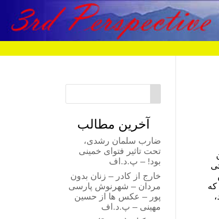
آخرین مطالب
ضارب سلمان رشدی،
تحت تاثیر فتوای خمینی
بود! – پ.د.اف
تی
خارج از کادر – زنان بدون
 که
مردان – شهرنوش پارسی
،
پور – عکس ها از حسین
مهینی – پ.د.اف