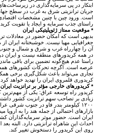
ابتکار در پی سرمایه‌گذاری در زیرساخت‌های
است. ورود چین با چنین مشخصات اقتصادی
راستای جذب سرمایه و ایجاد یا تقویت کرید
* موقعیت ممتاز ژئوپلیتیکی ایران
‎بدیهی است که امکان حضور در معادلات تر
جغرافیایی مهیا نیست. خوشبختانه ایران از
آن را چهارراه غرب و شرق و شمال و جنوب 
در همه کریدورهای منطقه نیست و ایران در 
راستا عدم هیچ‌گونه تضمین برای باقی‌ ماند
عرصه است. اگرچه تحرکات کشورهای همسایه 
تجاری می‌تواند باعث شکل‌گیری برخی همکا
کریدوری قلمروی ایران را تهدید خواهد کرد.
* کریدورهای خارجی مؤثر بر ترانزیت ایران
‎کریدور راه توسعه عراق: یکی از مهم‌ترین ک
زیادی بر تصاحب سهم ترانزیت کشور داشته 
۱۲۰۰ کیلومتر بندر فاو در جنوب شرقی عر
بازارهای احتمالی از جمله هند را به اروپا
ایران است. حضور موثر سرمایه‌گذاران کشو
احداث این شاهراه ترانزیتی دارد. البته بعد
روی این کریدور را دستخوش تغییر کند.