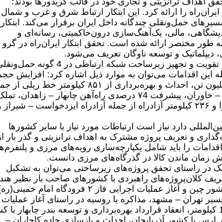
قق اهداف ترانزیتی و تجاری خود در قالب کریدورها بودند؛
لامی ایران در سال 1402 ابتکار ایران‌راه را ارائه کرد. این ابتکار ارتباط شرق و غرب و شمال
رهای حمل‌ونقلی چندگانه داخل ایران برقرار می‌کند. ابتکار
اندیشگاهی، مالی، یک‌آهنگ‌سازی درون‌حاکمیتی، رسانه‌ای و
به ‌طور مختصر ارائه شده است. تحقق ابتکار ایران‌راه در گرو
بعد زیرساختی: این بعد شامل ایجاد، تکمیل، تقویت و تجهیز زیرساخت شبکه ارتباطی در 4 گونه حمل
‌ای، دریایی و هوایی است‎. از جمله این اقدامات می‌توان به موارد ذیل اشاره کرد: افزایش حج
سالانه تخلیه و بارگیری بنادر کشور به 25 میلیون تن، احداث و بهره‌برداری از ۸۵۱ کیلومتر خط ریلی
رشت – کاسپین، خاش – زاهدان، بستان‌آباد – خاوران، پیشرفت ۷4 درصدی راه‌آهن چابهار – زاهدان، تم
۲۰ کیلومتر از اراضی راه‌آهن رشت – آستارا و ۲۳۶ کیلومتر آزادراه از جمله آزادراه ایزدخواست – شیراز 
ین‌المللی دارد نیاز است ارتباطات مورد نیاز با سایر کشورها
‌گذاری و تعریف پروژه مشترک به اهداف ترانزیتی و گذر بار از
دامات را باید شامل یکپارچه‌سازی رویه‌های مرزی و پلتفرم‌ه
 زمان ماندن کالا در گذرگاه‌های مرزی دانست.
اتیک در راستای تحقق پروژه‌های زیرساختی می‌توان به تشکیل
ف کلان‌پروژه‌های راهبردی با کشورهای صاحب بار نظیر هند،
روسیه و چین اشاره کرد.‎ تعریف پروژه با کشور چین و آغاز عملیات اجرایی فاز ۲ فرودگاه امام خمینی(ر
یر تهران – مشهد، مذاکره با روسیه در راستای آغاز عملیات
اجرایی خط‌آهن رشت – آستارا به طول 162 کیلومتر، انعقاد قرارداد بهره‌برداری و توسعه بندر چابهار با
ارس با کشور آذربایجان، احداث و بازسازی جاده کاجاران –