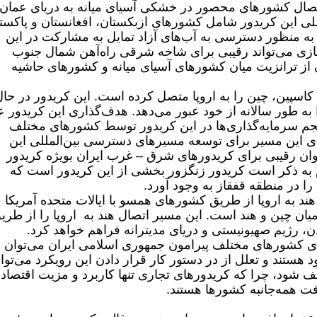
اتصال کشورهای محصور در خشکی آسیای میانه به دریای عمان 
ین کریدور شامل‌ کشورهای ازبکستان، افغانستان و پاکست
 به منظور دسترسی به آب‌های آزاد تمایل به مشارکت در این
سازی می‌تواند رقیبی برای شاخه شرقی راه‌آهن شمال جنوب
از ترانزیت میان کشورهای آسیای میانه و کشورهای حاشیه
ی کاسپین، چین را به اروپا متصل کرده است. این کریدور در حا
 6 میلیون تن بار را به طور سالانه از خود عبور می‌دهد. هدف‌گذاری این کریدور 
2030 میلادی است. حجم سرمایه‌گذاری‌ها در این کریدور توسط کشورهای مختلف
ای این مسیر برای توسعه مسیرهای دسترسی بین‌المللی این
عنوان رقیبی برای کریدورهای شرق – غرب ایران بویژه کریدور
بازرگان در نظر گرفته شود.‎ لازم به‌ ذکر است کریدور زنگزور بخشی از این کریدور است که
 را در منطقه قفقاز به ‌وجود آورد.
هند به اروپا از طریق کشورهای همسو با ایالات متحده آمریکا
یان چین و هند است. این مسیر اتصال هند به اروپا را از طری
 رژیم صهیونیستی و دریای مدیترانه فراهم خواهد کرد. ‎
‌های کشورهای مختلف پیرامون جمهوری اسلامی ایران می‌توان
د هستند و تعلل از در دستور کار قرار دادن این رویکرد می‌توان
 شود، چرا که کریدورهای تجاری تنها کاربرد و مزیت اقتصاد
شرفت همه‌جانبه کشورها هستند.