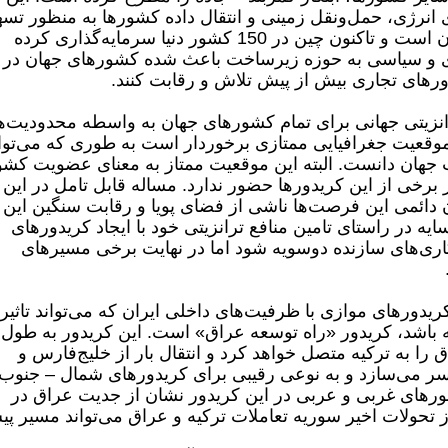
 انرژی، حمل‌ونقل زمینی و انتقال داده‌ کشورها به منظور تس
جریان ترانزیتی شرق به غرب در سطح جهان است و تاکنون چین در 150 کشور دنیا سرمایه‌گذاری کرده
 و سیاسی به حوزه زیرساخت باعث شده کشورهای جهان در
ورهای تجاری بیش از پیش تلاش و رقابت کنند.
انزیتی جهانی برای تمام کشورهای جهان به واسطه محدودیت‌ه
 موقعیت جغرافیایی ممتازی برخوردار است به طوری که می‌تو
جهان دانست. البته این موقعیت ممتاز به‌ معنای عضویت کشو
برخی از این کریدورها حضور ندارد. مساله قابل تامل در این
ن دائمی این فرصت‌ها ناشی از فضای پویا و رقابت سنگین این
در راستای تامین منافع ترانزیتی خود با ایجاد کریدورهای
ری‌های سازنده دوسویه شود اما در نهایت برخی مسیرهای
ریدورهای موازی با ظرفیت‌های داخلی ایران که می‌تواند تاثیر
باشد، کریدور «راه توسعه عراق» است. این کریدور به طول
اق را به ترکیه متصل خواهد کرد و انتقال بار از خلیج‌فارس و
 میسر می‌سازد و به نوعی رقیبی برای کریدورهای شمال – جنوب
رهای غربی و عربی در این کریدور نشان از جدیت عراق در
 از تحولات اخیر سوریه تعاملات ترکیه و عراق می‌تواند مسیر پ