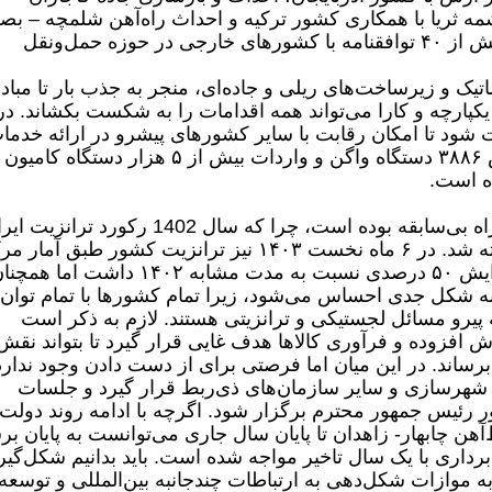
ه ثریا با همکاری کشور ترکیه و احداث راه‌آهن شلمچه – بص
با مشارکت کشور عراق، همچنین امضای بیش از ۴۰ توافقنامه با کشورهای خارجی در حوزه حمل‌ونقل
تیک و زیرساخت‌های ریلی و جاده‌ای، منجر به جذب بار تا مباد
کپارچه و کارا می‌تواند همه اقدامات را به شکست بکشاند. در
یت شود تا امکان رقابت با سایر کشورهای پیشرو در ارائه خدما
لجستیکی فراهم شود. در این راستا افزایش ۳۸۸۶ دستگاه واگن و واردات بیش از ۵ هزار دستگاه کام
ه است.
‎اقدامات انجام شده در راستای ابتکار ایران‌راه بی‌سابقه بوده‌ است، چرا که سال 1402 رکورد ترا
با ثبت حجم ترانزیتی 17.7 میلیون تن شکسته شد. در ۶ ماه نخست ۱۴۰۳ نیز ترانزیت کشور طبق آما
گمرک ایران به 11.5 میلیون تن رسید و افزایش ۵۰ درصدی نسبت به مدت مشابه ۱۴۰۲ داشت اما 
 به شکل جدی احساس می‌شود، زیرا تمام کشورها با تمام توان 
پیرو مسائل لجستیکی و ترانزیتی هستند. لازم به‌ ذکر است
ش افزوده و فرآوری کالاها هدف غایی قرار گیرد تا بتواند نقش
رساند. در این میان اما فرصتی برای از دست دادن وجود ندارد
 و شهرسازی و سایر سازمان‌های ذی‌ربط قرار گیرد و جلسات
رئیس‌ جمهور محترم برگزار شود. اگرچه با ادامه روند دولت
ن چابهار‌- زاهدان تا پایان سال جاری می‌توانست به پایان بر
ه‌برداری با یک سال تاخیر مواجه شده است. باید بدانیم شکل‌گی
ه موازات شکل‌دهی به ارتباطات چندجانبه بین‌المللی و توسعه