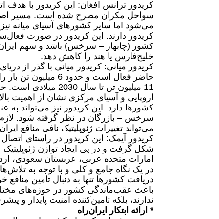
کریدور ترانس افغان: این کریدور با هدف 
سواحل مکران مطرح شده است. مسیر اصلی ا
می‌شود اما سایر کشورهای آسیای میانه نیز
کریدور دارند. این کریدور در صورت فعال‌
کشور (چابهار – سرخس) باشد و سهم ایران 
خلیج‌فارس یا هند را کاهش دهد.‎
کریدور میانی: کریدور میانی با گذر از دریا
حاضر فعال است و حدود
11 میلیون تن تا سال 
اروپایی و آسیای مرکزی نشان از اهمیت بال
کشورها دارد. این کریدور نیز می‌تواند به 
سرخس – 
می‌تواند تغییرات ژئوپلیتیک نافی منافع ایران
کریدور ‌آیمک: این کریدور در راستای اتصال 
شکل گرفت و در پی ایجاد توازن ژئوپلیتیک م
امارات متحده عربی، عربستان سعودی، اردن،
در یک نگاه جامع و کلی و با توجه به تلاش
دریافت کشورها تنها به دنبال تامین منافع خو
باعث عقب‌ماندگی کشور در حوزه‌های مختلف
ندارند، بلکه تامین‌کننده امنیت پایدار و پی
* ارائه ابتکار ایران‌راه‎