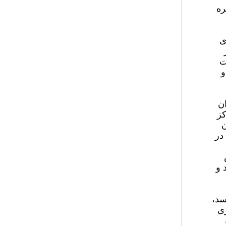
ره
ی
ت
یون و
نزیت ایران
ر مرکز
همچنان
در
 و
سد،
ری