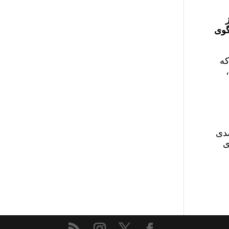
ر چارچوب توافق مارس ۲۰۲۳ به گفتگوی
که
 گزارش دهد. اگر تهران به غنی‌سازی ۶۰ درصدی
ی