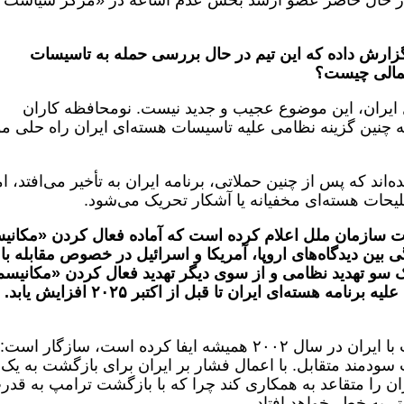
» در حال حاضر عضو ارشد بخش عدم اشاعه در «مرکز سیاست
گزارش داده که این تیم در حال بررسی حمله به تاسیسات
تمالی چیست؟
ل ایران، این موضوع عجیب و جدید نیست. نومحافظه کاران
 چنین گزینه نظامی علیه تاسیسات هسته‌ای ایران راه حلی مو
‌اند که پس از چنین حملاتی، برنامه ایران به تأخیر می‌افتد، ام
تسلیحات هسته‌ای مخفیانه یا آشکار تحریک می‌شود.
منیت سازمان ملل اعلام کرده است که آماده فعال کردن «مکانی
ین دیدگاه‌های اروپا، آمریکا و اسرائیل در خصوص مقابله با
یک سو تهدید نظامی و از سوی دیگر تهدید فعال کردن «مکانیسم
ماشه» وجود دارد. به نظر می‌رسد اقدامات علیه برنامه هسته‌ای ایران تا قبل از اکتبر ۲۰۲۵ افزایش یابد.
ابتکار E۳ با نقشی که از زمان آغاز مذاکرات با ایران در سال ۲۰۰۲ همیشه ایفا کرده است، سازگار است:
 سودمند متقابل. با اعمال فشار بر ایران برای بازگشت به یک 
ان را متقاعد به همکاری کند چرا که با بازگشت ترامپ به قدر
به خطر خواهد افتاد.