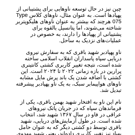
چین نیز در حال توسعه ناوهایی برای پشتیبانی از
پهپادها است. به عنوان مثال، ناوهای کلاس Type
075 هرچند که بیشتر به عنوان ناوهای هلیکوپتربر
شناخته می‌شوند، اما پتانسیل بالقوه برای
پشتیبانی از پهپادها را دارند، به خصوص در
عملیات‌های نزدیک به ساحل.
ناو پهپادبر شهید باقری که به سفارش نیروی
دریایی سپاه پاسداران انقلاب اسلامی ساخته
شده است، نتیجه تغییر کاربری کشتی کانتینری
پرارین در بازه زمانی ۲۰۲۲ تا ۲۰۲۴ است. این
کشتی با اضافه شدن یک باند پرش مایل مشابه
ناوهای هواپیمابر سبک، به یک ناو پهپادبر پیشرفته
تبدیل شد.
نام این ناو به افتخار شهید بهمن باقری، یکی از
فرماندهان سپاه که در جریان پاتک نیروهای
عراقی در فاو در سال ۱۳۶۷ شهید شد، انتخاب
شده است. در طول آزمایش‌های دریایی، شهید
باقری توسط دو کشتی دیگر که به عنوان حامل
پهپاد نیز تغییر کاربری داده‌اند، یعنی شهید مهدوی