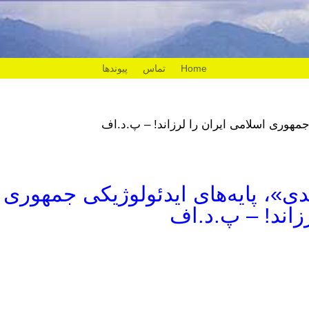
Home
تماس
پیوندها
جمهوری اسلامی ایران را لرزاند! – پ.د.اف
»، پایه‌های ایدئولوژیکی جمهوری
زاند! – پ.د.اف