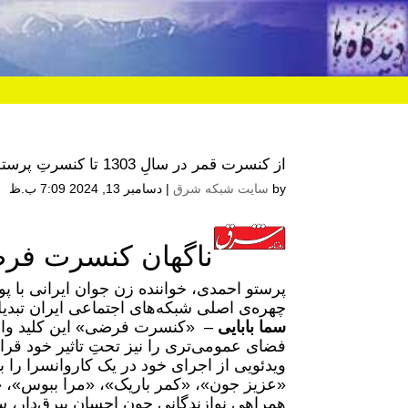
از کنسرت قمر در سالِ 1303 تا کنسرتِ پرستو احمدی در سالِ 1403
by
سایت شبکه شرق
|
دسامبر 13, 2024 7:09 ب.ظ
ناگهان کنسرت فر
پرستو احمدی، خواننده زن جوان ایرانی با 
چهره‌ی اصلی شبکه‌های اجتماعی ایران تبدی
سما بابایی
– «کنسرت فرضی» این کلید واژه
فضای عمومی‌تری را نیز تحتِ تاثیر خود قر
ویدئویی از اجرای خود در یک کاروانسرا ر
«عزیز جون»، «کمر باریک»، «مرا ببوس»، «
همراهی نوازندگانی چون احسان بیرق‌دار، سه