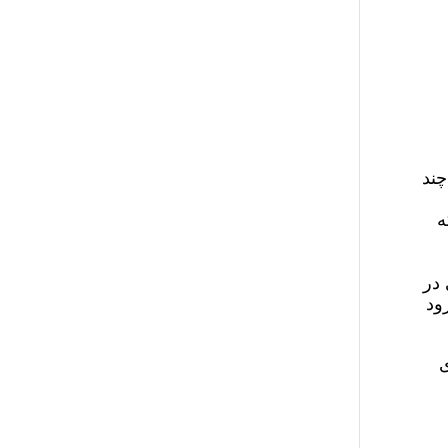
چند
ه
 در
ود
ی