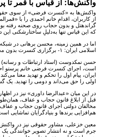
واکنش‌ها: از قیاس با قمر تا 
واکنش‌ها به «کنسرت فرضی» از سوی حقوق‌د
گراندهتل و بدون حجاب روی صحنه رفته بود 
که این قیاس تنها به‌دلیلِ ساختارشکنی این 
اما در همین زمینه، محسن برهانی در شبک
اسلامی ایران: ۱- برگزاری کنسرت بدون مجوز، جرم نیست. ۲- خوانندگی زن، جرم نیست.»
حسن نمکدوست (استاد ارتباطات و رسانه) د
است، اجرای کنسرت فرضی خانم پرستو احمدی
ایران، پیام اول را تحکم و تهدید معنا می
اولی را حق می‌داند و دومی را تهدید. یک گ
قبل از ابلاغ قانون حجاب و عفاف، همان‌طور
مخالفان دولتی اجرای قانون حجاب و عفاف 
هم‌افزایی برندها و بنیادگرایان تماشایی اس
معین خزعلی، مشاور حقوقی نیز در واکنش نو
جرم است و نه انتشار تصویر خوانندگی یک ز