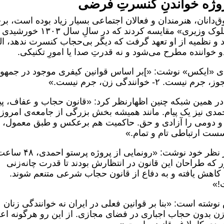
پروژه خواندنِ کنسرتِ فرضی
انان، هنرمندان و فعالان اجتماعی بسیار زیاد بوده است، بر
از کاربران، اقدامِ خانم احمدی را با «قمرالملوک وزیری» مقایسه کردند که در سالِ س
و نظمیه از او تعهد گرفت که دیگر بی‌حجاب کنسرت ندهد، الب
دو خواننده مطرح می‌شود و نه قدرتِ صدا یا امورِ تکنیکی.
ه‌ی «ایکس» نوشت: «]بر اساس قوانین کیفری موجود در جمهو
ر همین شبکه چنین اظهارنظر کرد: «قانون حجاب ‌و عفاف، پی
 نیز یک پیام. مانند همیشه بخش بزرگی از جامعه‌ی امروز
‌کند و دومی را آزادی و حق. حاکمیت هم برعکس و طبق معمول،
سست ارتباطی تام و تمام.»
در این میان «عبدالرضا داوری» نیز در اظهار نظر خود نوشت:‌ «رونمایی از پروژه پرستو ا
 که طراحان این قانون در انتظارش بودند تا قدرت چانه‌زنی
کاهش یافته و به دفاع از قانون حجاب شرعی متنعم شوند.
ت!»
شته است: «بنا بر قوانین فعلی در ایران نه خوانندگی زنان
ن بدون حجاب اجباری در فضای مجازی. از این رو هرگونه اعل