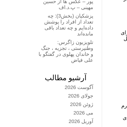
پور – عکس ها از حسین
مهینی – پ.د.اف
پزشکیان (بخش3): چه
تعداد از افراد را پوشش
داده‌ایم و چه تعداد باقی
ای
مانده‌اند
شکل
تلویزیون زاگرس:
وطنپرستی ، تجزیه ، جنگ
و خاندان پهلوی در گفتگو با
علی فیاض
آرشیو مطالب
آگوست 2026
جولای 2026
ژوئن 2026
رم
می 2026
ای
آوریل 2026