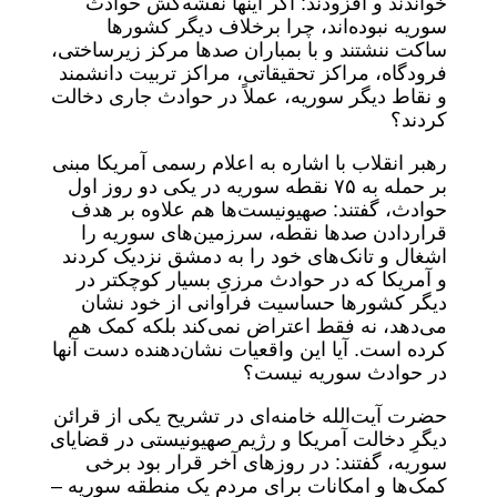
خواندند و افزودند: اگر اینها نقشه‌کش حوادث
سوریه نبوده‌اند، چرا برخلاف دیگر کشورها
ساکت ننشتند و با بمباران صدها مرکز زیرساختی،
فرودگاه، مراکز تحقیقاتی، مراکز تربیت دانشمند
و نقاط دیگر سوریه، عملاً در حوادث جاری دخالت
کردند؟
رهبر انقلاب با اشاره به اعلام رسمی آمریکا مبنی
بر حمله به ۷۵ نقطه سوریه در یکی دو روز اول
حوادث، گفتند: صهیونیست‌ها هم علاوه بر هدف
قراردادن صدها نقطه، سرزمین‌های سوریه را
اشغال و تانک‌های خود را به دمشق نزدیک کردند
و آمریکا که در حوادث مرزیِ بسیار کوچکتر در
دیگر کشورها حساسیت فراوانی از خود نشان
می‌دهد، نه فقط اعتراض نمی‌کند بلکه کمک هم
کرده است. آیا این واقعیات نشان‌دهنده دست آنها
در حوادث سوریه نیست؟
حضرت آیت‌الله خامنه‌ای در تشریح یکی از قرائن
دیگرِ دخالت آمریکا و رژیم صهیونیستی در قضایای
سوریه، گفتند: در روزهای آخر قرار بود برخی
کمک‌ها و امکانات برای مردم یک منطقه سوریه –