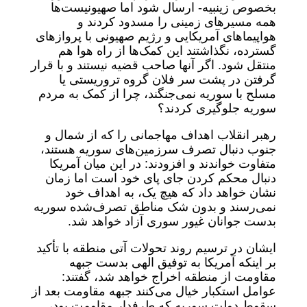
بخصوص زینبیه- ارسال شود اما صهیونیست‌ها
همه مسیرهای زمینی را مسدود کردند و
هواپیماهای آمریکایی و رژیم صهیونی با پروازهای
گسترده، نگذاشتند این کمک‌ها از راه هوا هم
منتقل شود. اگر آنها صاحب قضیه نیستند و با قرار
گرفتن در پشت سر فلان گروه تروریستی یا
مسلح با سوریه نمی‌جنگند، چرا از کمک به مردم
سوریه جلوگیری کردند؟
رهبر انقلاب اهداف مهاجمانی را که از شمال و
جنوب دنبال تصرف سرزمین‌های سوریه هستند،
متفاوت خواندند و افزودند: در این میان آمریکا
دنبال محکم کردن جای پای خود است اما زمان
نشان خواهد داد که هیچ یک، به اهداف خود
نمی‌رسند و بدون شک مناطق تصرف‌شده سوریه
بدست جوانان غیور سوری آزاد خواهد شد.
ایشان در ترسیم روند تحولات آتی منطقه با تأکید
بر اینکه آمریکا به توفیق الهی بدست جبهه
مقاومت از منطقه اخراج خواهد شد، گفتند:
عوامل استکبار خیال می‌کنند جبهه مقاومت بعد از
سقوط دولت سوریه که طرفدار مقاومت بود،