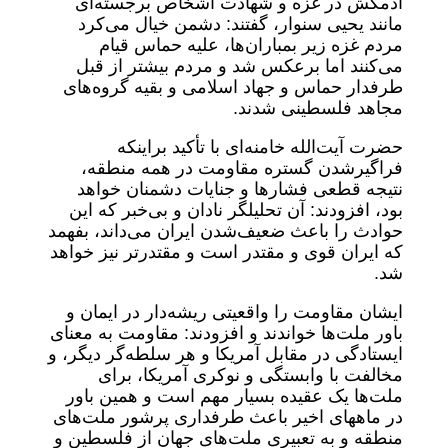
آدمکش در غزه و شهادت اشخاص برجسته‌ای
مانند یحیی سنوار، گفتند: دشمن خیال می‌کرد
مردم غزه زیر بمباران‌ها، علیه حماس قیام
می‌کنند اما برعکس شد و مردم بیشتر از قبل
طرفدار حماس و جهاد اسلامی و بقیه گروه‌های
مجاهد فلسطینی شدند.
حضرت آیت‌الله خامنه‌ای با تأکید براینکه
فراگیرشدن گستره مقاومت در همه منطقه،
نتیجه قطعی فشارها و جنایات دشمنان خواهد
بود، افزودند: آن تحلیلگر نادان و بی‌خبر که این
حوادث را باعث ضعیف‌شدن ایران می‌داند، بفهمد
که ایران قوی و مقتدر است و مقتدرتر نیز خواهد
شد.
ایشان مقاومت را واقعیتی ریشه‌دار در ایمان و
باور ملت‌ها خواندند و افزودند: مقاومت به معنای
ایستادگی در مقابل آمریکا و هر سلطه‌گر دیگر، و
مخالفت با وابستگی و نوکری آمریکا، برای
ملت‌ها یک عقیده بسیار مهم است و همین باور
در ماههای اخیر باعث طرفداری پرشور ملت‌های
منطقه و به تعبیری ملت‌های جهان از فلسطین و