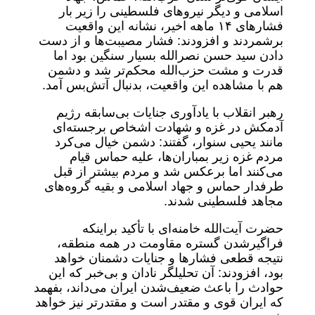
اسلامی و دیگر نیروهای فلسطینی را زیر بار
فشارهای ۱۴ ماهه اخیر، نشانه این واقعیت
برشمردند و افزودند: فشار مصیبت‌ها و از دست
دادن سید حسن نصرالله بسیار سنگین بود اما
قدرت و مشت حزب‌الله محکم‌تر شد و دشمن
هم با مشاهده این واقعیت، بدنبال آتش‌بس آمد.
رهبر انقلاب با یادآوری جنایات بی‌سابقه رژیم
آدمکش در غزه و شهادت اشخاص برجسته‌ای
مانند یحیی سنوار، گفتند: دشمن خیال می‌کرد
مردم غزه زیر بمباران‌ها، علیه حماس قیام
می‌کنند اما برعکس شد و مردم بیشتر از قبل
طرفدار حماس و جهاد اسلامی و بقیه گروه‌های
مجاهد فلسطینی شدند.
حضرت آیت‌الله خامنه‌ای با تأکید براینکه
فراگیرشدن گستره مقاومت در همه منطقه،
نتیجه قطعی فشارها و جنایات دشمنان خواهد
بود، افزودند: آن تحلیلگر نادان و بی‌خبر که این
حوادث را باعث ضعیف‌شدن ایران می‌داند، بفهمد
که ایران قوی و مقتدر است و مقتدرتر نیز خواهد