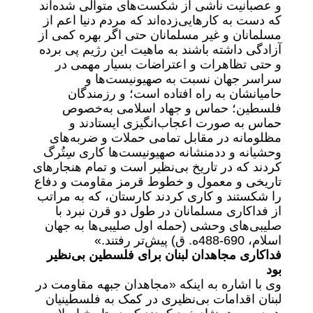
و عصبانیت ناشی از شکست‌های متوالی شده‌اند
که دست به کارهایی‌زده‌‌اند که مردم دنیا اعم از
مسلمانان و غیر مسلمانان حتی اگر بهره کمی از
آزادگی داشته باشند به ماهیت این رژیم پی برده
و حتی تظاهرات و اعتراضات بسیار مهمی در
سراسر جهان نسبت به صهیونیست‌ها و
حامیانشان به راه افتاده است؛ و رزمندگان
فلسطین؛ حماس و جهاد اسلامی به‌خصوص
حماس به صورت اعجاب‌انگیزی ایستادند و
مظلومانه در مقابل تمامی حملات و ضربه‌های
وحشیانه و ددمنشانه‌ صهیونیست‌ها کاری سِتُرگ
کردند که در تاریخ بی‌نظیر است و تمام هنجار‌های
تاریخی و معمول و خطوط قرمز مقاومت و دفاع
را شکستند و کاری کردند کارستان، که به مراتب
از فداکاری مسلمانان در طول دو قرن نبرد با
صلیبی‌های وحشی (حمله‌ اول صلیبی‌ها به جهان
اسلام، 690-488ه. ق) پیش‌تر رفتند.»
فداکاری مجاهدان لبنان برای فلسطین بی‌نظیر
بود
وی با اشاره به اینکه «مجاهدان جبهه‌ مقاومت در
لبنان اقدامات بی‌نظیری در کمک به فلسطینیان