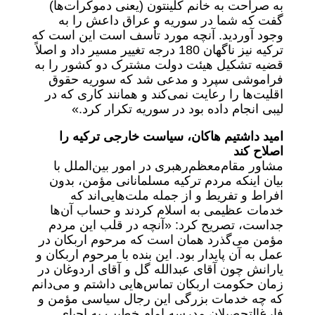
به صراحت به خانم کلینتون (یعنی دموکرات‌ها)
گفت که شما در سوریه و عراق داعش را به
وجود آوردید. آنچه مورد تأسف است این است که
ترکیه نیز ناگهان 180 درجه تغییر مسیر داد و اصلاً
قضیه تشکیل هیئت دولت مشترک دو کشور را به
فراموشی سپرد و مدعی شد که سوریه حقوق
اقلیت‌ها را رعایت نمی‌کند و همانند کاری که در
لیبی انجام داده بود در سوریه تکرار کرد.»
امید داشتیم هاکان، سیاست خارجی ترکیه را
اصلاح کند
مشاور مقام‌معظم‌رهبری در امور بین‌الملل با
بیان اینکه مردم ترکیه مسلمانانی مؤمن، بدون
افراط و تفریط و از جمله ملت‌هایی‌اند که
خدمات عظیمی به اسلام کردند و حساب آن‌ها
جداست، تصریح کرد: «آنچه در قلب این مردم
مؤمن می‌گذرد همان است که مرحوم اربکان در
عمل به آن پایدار بود. این بنده با مرحوم اربکان و
یارانش چون آقای عبدالله گل و آقای اردوغان در
زمان حکومت اربکان تماس‌هایی داشتم و می‌دانم
که چه خدمات بزرگی این رجال سیاسی مؤمن و
فارغ‌التحصیلان مدرسه امام خطیب به احیای