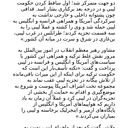
دو جهت متمرکز شد؛ اول ساقط کردن حکومت
لیبی و در درجه‌ بعد برکناری بشار اسد. قذافی
چون پشتوانه داخلی و خارجی نداشت به
سرکردگی آمریکا و همراهی فرانسه و انگلیس به
لیبی حمله شد و وی را کشته و عملاً لیبی را به
سه قسمت تجزیه کردند؛ طرابلس در غرب لیبی،
بن‌غازی در شرق و سرت در میانه آن کشور.»
مشاور رهبر معظم انقلاب در امور بین‌الملل به
مرور نقش غلط ترکیه و همراهی این کشور با
سیاست‌های آمریکا و انگلیس و فرانسه در لیبی
پرداخت و گفت: «نکته تأسف‌بار این است که
حکومت ترکیه برای اینکه از این میراث باقی‌مانده
از تلاش بیگانه در تجزیه لیبی عقب نماند به
مجموعه تحت اشراف آمریکا پیوست و شروع به
موضع‌گیری و اقدام به حمایت از بخشی از
تجزیه‌گران در لیبی کرد و عملاً آن زمان به یاد
داریم که هواپیما‌های آمریکا و انگلیس از
پایگاه‌های ازمیر و اینجرلیک برخاسته و لیبی را
بمباران می‌کردند.»
ولایتی گفت که بعد از ماجرای لیبی، نوبت به