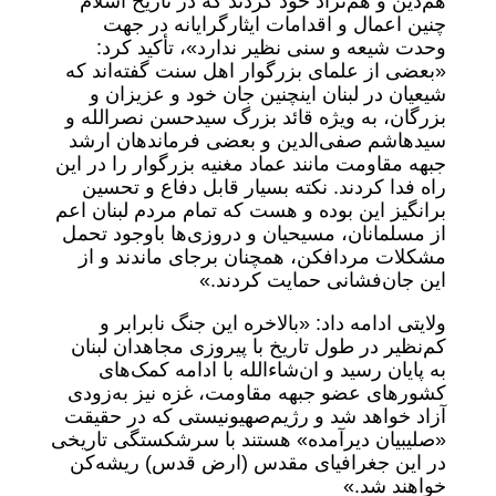
هم‌دین و هم‌نژاد خود کردند که در تاریخ اسلام
چنین اعمال و اقدامات ایثارگرایانه در جهت
وحدت شیعه و سنی نظیر ندارد»، تأکید کرد:
«بعضی از علمای بزرگوار اهل سنت گفته‌اند که
شیعیان در لبنان اینچنین جان خود و عزیزان و
بزرگان، به ویژه قائد بزرگ سیدحسن نصرالله و
سیدهاشم صفی‌الدین و بعضی فرماندهان ارشد
جبهه‌ مقاومت مانند عماد مغنیه بزرگوار را در این
راه فدا کردند. نکته بسیار قابل دفاع و تحسین
برانگیز این بوده و هست که تمام مردم لبنان اعم
از مسلمانان، مسیحیان و دروزی‌ها باوجود تحمل
مشکلات مردافکن، همچنان برجای ماندند و از
این جان‌فشانی حمایت کردند.»
ولایتی ادامه داد: «بالاخره این جنگ نابرابر و
کم‌نظیر در طول تاریخ با پیروزی مجاهدان لبنان
به پایان رسید و ان‌شاءالله با ادامه کمک‌های
کشور‌های عضو جبهه‌ مقاومت، غزه نیز به‌زودی
آزاد خواهد شد و رژیم‌صهیونیستی که در حقیقت
«صلیبیان دیرآمده» هستند با سرشکستگی تاریخی
در این جغرافیای مقدس (ارض قدس) ریشه‌‌کن
خواهند شد.»