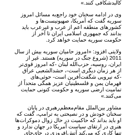
کالبدشکافی کنند.»
وی در ادامه سخنان خود راجع‌به مسائل امروز
سوریه گفت که آمریکا، صهیونیست‌ها و
کشور‌های منطقه اعم از عرب و غیرعرب باید
بدانند که جمهوری اسلامی ایران تا آخر از
حکومت سوریه حمایت خواهد کرد.
ولایتی افزود: «امروز حامیان سوریه بیش از سال
2011 (شروع جنگ در سوریه) هستند. غیر از
ایران، روسیه، حزب‌الله لبنان -که امروز قوی‌تر
از هر زمان دیگری است-، حشدالشعبی عراق
-که نیرویی شگفت‌آفرین است- حوثی‌های
قهرمان یمن و فلسطینیان عزیز همگی متحداً از
تمامیت ارضی سوریه و حکومت کنونی حمایت
می‌کنند.»
مشاور بین‌الملل مقام‌معظم‌رهبری در پایان
سخنان خودش و در نصیحتی به ترامپ، گفت که
او باید بداند که حاکمیت در حال زوال دموکرات‌ها
هنری در ارتقای سیاست آمریکا در جهان ندارد و
تنها کاری که می‌کند آتش‌افروزی در جای‌جای