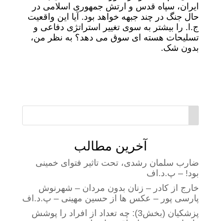
ایران، سپاه قدس و ارتش جمهوری اسلامی در
حال جنگ در چند جبهه خواهد بود. آیا این واقعیت
ج.ا. را بیشتر به سوی تغییر استراتژی دفاعی و
تسلیحات هسته ای سوق می دهد؟ به نظر من،
بدون شک.
آخرین مطالب
ضارب سلمان رشدی، تحت تاثیر فتوای خمینی
بود! – پ.د.اف
خارج از کادر – زنان بدون مردان – شهرنوش
پارسی پور – عکس ها از حسین مهینی – پ.د.اف
پزشکیان (بخش3): چه تعداد از افراد را پوشش