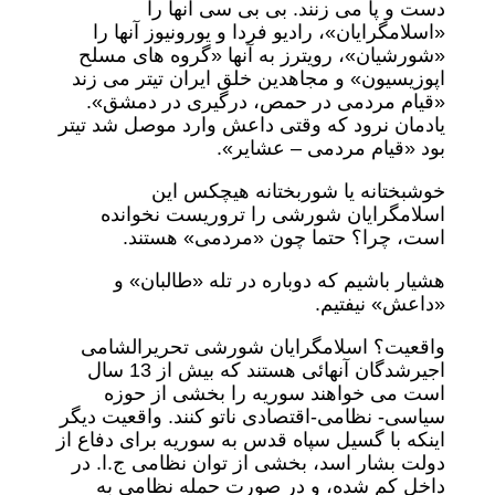
دست و پا می زنند. بی بی سی آنها را
«اسلامگرایان»، رادیو فردا و یورونیوز آنها را
«شورشیان»، رویترز به آنها «گروه های مسلح
اپوزیسیون» و مجاهدین خلق ایران تیتر می زند
«قیام مردمی در حمص، درگیری در دمشق».
یادمان نرود که وقتی داعش وارد موصل شد تیتر
بود «قیام مردمی – عشایر».
خوشبختانه یا شوربختانه هیچکس این
اسلامگرایان شورشی را تروریست نخوانده
است، چرا؟ حتما چون «مردمی» هستند.
هشیار باشیم که دوباره در تله «طالبان» و
«داعش» نیفتیم.
واقعیت؟ اسلامگرایان شورشی تحریرالشامی
اجیرشدگان آنهائی هستند که بیش از 13 سال
است می خواهند سوریه را بخشی از حوزه
سیاسی- نظامی-اقتصادی ناتو کنند. واقعیت دیگر
اینکه با گسیل سپاه قدس به سوریه برای دفاع از
دولت بشار اسد، بخشی از توان نظامی ج.ا. در
داخل کم شده، و در صورت حمله نظامی به