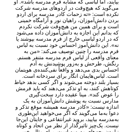
بیایند، اما لباسی که مشابه فرم مدرسه باشد». او
می‌گوید که هیچ‌وقت در اردوهای مدرسه شرکت
نکرده است: «ته زحمات کادر مدرسه برای اردو
بردن دانش‌آموزان، راهیان نور و آرامگاه خمینی
است و برای همین من هیچ‌وقت شرکت نکردم
که بدانم این اجازه به دانش‌آموزان داده می‌شود
که در اردو لباسی خارج از فرم مدرسه بپوشند یا
نه». این دانش‌آموز احساس خود نسبت به لباس
فرم مدرسه را چنین توصیف می‌کند: «من به
معنای واقعی از لباس فرم مدرسه متنفر هستم.
رنگش، طرحش و به‌زور پوشیدنش به آدم
احساس بدی می‌دهد و واقعاً نفی‌کننده‌ی هویتمان
است. لباس‌هایمان انگار برای سردخانه است.
بسیار بلند دوخته می‌شوند و اگر کسی بدهد خیاط
کوتاهش کنند، به او تذکر می‌دهند که باید فرمش
را عوض کند». مینا عقیده دارد سخت‌گیری
مدارس نسبت به پوشش دانش‌آموزان به یک
اندازه نیست: «کادر مدرسه همیشه موقع تذکر و
دعوا به‌ما می‌گویند که اگر می‌خواهید این‌طوری
به‌مدرسه بیایید، بروید غیرانتفاعی و جایتان این‌جا
نیست. یک‌چیز تاثیرگذار از نظر من اتحاد و کوتاه
نیامدن بچه‌های مدرسه است. برای مثال، خوبی