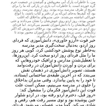
من، با خاطرات پارک آبی معروفش و گم‌شدن در جمعیت حرم
گره خورده است. یا خاطرات آب بازی در پارکی که ما را برای
تفریح از طرف مدرسه برده بودند. روز اردوی مدرسه، روزی
بود که کیف‌ها به‌جای این‌که پر از دفتر و کتاب باشند، با انواع
خوراکی انباشته می‌‌شدند. حتی مدیرهای بداخلاق که اغلب
عبوس بودند، روز اردو روی خوش‌شان را نشان می‌دادند و حتی
خوراکی‌هایشان را با دانش‌آموزان تقسیم می‌کردند. اما فردای
روز اردو، در مدرسه روز سختی بود، برخلاف دیروزش که اکثر
زنگ‌های درسی پریده بودند، حالا دانش‌آموزان مجبور بودند تا
دوباره در یک روال تکرار‌شونده قرار بگیرند.
خبر فوت «آرزو خاوری»، دانش‌آموزی که فردای
روز اردو، به‌دنبال سخت‌گیری مدیر مدرسه
به‌خاطر نوع پوشش خودکشی کرد، گویی هر روز
ما را مثل فردای روز اردو سخت کرد. این‌روزها،
با تعطیل‌شدن مدارس و ترافیک خودرو‌هایی که
برای بردن و آوردن دانش‌آموزان در رفت‌وآمد
هستند، تصویر دانش‌آموزی در ذهنمان نقش
می‌بندد که در آخرین طبقه‌ی ساختمانی ایستاده،
تا خود را به پایین بیاندازد. وقتی مدیران بداخلاق
را جلوی در مدرسه می‌بینیم، ممکن است علت
فوت این دانش‌آموز فکرمان را مشغول کند:
«روز قبل، دخترم اردو رفته بود، در اردو شلوار
جین پوشیده بود و توی مسیر رفت هم، رقص و
شادی می‌کند. گویا مدیر عصبانی می‌شود. فردای