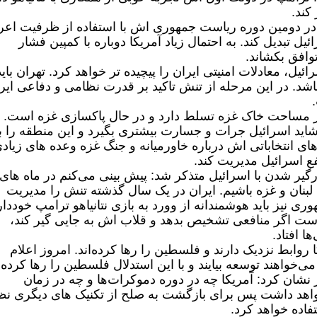
کند.
 در دومین دوره ریاست جمهوری اش با استفاده از ظرفیت اع
یل تبدیل کند. به احتمال زیاد آمریکا دوباره با کمپین فشار
وافق بکشاند.
یل، معادلات امنیتی ایران را پیچیده ‌تر خواهد کرد. تهران باید
 باشد. در این مرحله از تنش تاکید بر قدرت نظامی و دفاعی ایر
ر مساحت خاک غزه تسلط دارد و در حال پاکسازی غزه است. ب
ید اسرائیل جرات و جسارت بیشتری بگیرد و این منطقه را ب
ای انتخاباتی اش درباره خاورمیانه و جنگ غزه وعده های زیاد
ع اسرائیل مدیریت کند.
گیر شدن با اسرائیل متذکر شد: پیش بینی می‌کنم در ماه های
لبنان و غزه باشیم. ایران در یک سال گذشته تنش را مدیریت
 نیز باید هوشمندانه از وورد به بازی نتانیاهو ترامپ خوددا
 است اگر منافعی تشخیص بدهد و قلاب اش به جایی گیر کند،
ا افتاد.
 روابط نزدیک دارند و فلسطین را رها کرده‌اند. امروز اعلام
‌خواهند توسعه بیایند و با این استدلال فلسطین را رها کرده‌ا
نشان کرد: آمریکا چه در دوره دموکرات‌ها و چه در زمان
خواهد داشت پس برای بازگشت به صلح از تکنیک های دیگری نظ
تفاده خواهد کرد.