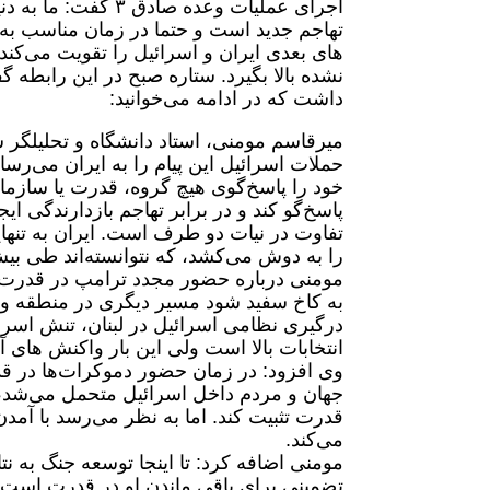
اجرای عملیات وعده ص
تهاجم جدید است و حتما در زمان مناسب به 
های بعدی ایران و اسرائیل را تقویت می‌کند
نشده بالا بگیرد. ستاره صبح در این رابطه 
داشت که در ادامه می‌خوانید:
میرقاسم مومنی، استاد دانشگاه و تحلیلگر س
حملات اسرائیل این پیام را به ایران می‌رسا
خود را پاسخ‌گوی هیچ گروه، قدرت یا سازمانی
پاسخ‌گو کند و در برابر تهاجم بازدارندگی ای
تفاوت در نیات دو طرف است. ایران به تنهای
را به دوش می‌کشد، که نتوانسته‌اند طی بیش
مومنی درباره حضور مجدد ترامپ در قدرت 
به کاخ سفید شود مسیر دیگری در منطقه و د
درگیری نظامی اسرائیل در لبنان، تنش اسر
انتخابات بالا است ولی این بار واکنش های 
وی افزود: در زمان حضور دموکرات‌ها در قدر
جهان و مردم داخل اسرائیل متحمل می‌شد،
قدرت تثبیت کند. اما به نظر می‌رسد با آم
می‌کند.
مومنی اضافه کرد: تا اینجا توسعه جنگ به ن
تضمینی برای باقی ماندن او در قدرت است. 