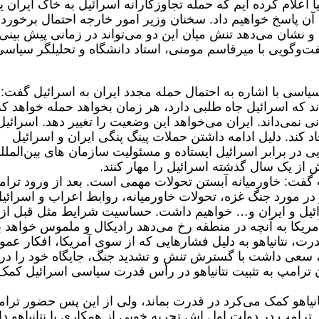
ادق ۳ گفت: ما به دنیا اعلام کرده ‌ایم که حمله تجاوزکارانه اسرائیل به خاک ایران 
آن پاسخ خواهیم داد. سخنان وزیر امور خارجه احتمال برخورد
 و نشان می‌دهد تنش میان این دو می‌تواند در زمانی پیش بینی
گفت‌وگویی با میرقاسم مومنی، استاد دانشگاه و تحلیلگر سیاس
یاسی با اشاره به احتمال حمله مجدد ایران به اسرائیل گفت:
ند که اسرائیل جاه طلبی دارد، هر زمان بخواهد حمله خواهد کر
 نمی‌داند. ایران می‌خواهد این وضعیت را تغییر دهد. اسرائیل
جاد کند. دلیل ادامه داشتن حملات پینگ پنگی ایران و اسرائیل
ی در برابر اسرائیل ایستاده و مسئولیت سازمان های بین‌الملل
 از یک سال گذشته اسرائیل را مهار کنند.
گفت: خاورمیانه آبستن تحولات مهمی است. بعد از ورود ترا
ر مورد جنگ غزه، تحولات خاورمیانه، روابط اعراب و اسرائی
ائیل و ایران و… خواهیم داشت. حساسیت شرایط مثل قبل از
آمریکا به آنچه در منطقه رخ می‌دهد رادیکال و ملموس خواهد ب
ت، نتانیاهو به دلیل فشارهایی که از سوی آمریکا، افکار عمو
 سعی داشت با گسترش تنش و تشدید جنگ، جایگاه خود را در
دن ترامپ به تثبیت نتانیاهو در رأس قدرت سیاسی اسرائیل کمک
تانیاهو کمک می‌کرد در قدرت بماند، ولی از این پس حضور ترا
ترامپ در دولت اول اش تجربه خوبی از همکاری با نتانیاهو دا