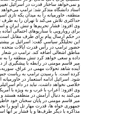
و نمی‌خواهد ساختار قدرت در اسرائیل تغییر 
استاد دانشگاه متذکر شد: ترامپ می‌خواهد
منطقه، خاورمیانه را به میدان یکه تازی اسرائ
حداکثری تلاش می‌کند تا تهران را به طرف ت
وی افزود: فشار تحریم‌ها و تنش ایران و اسرائ
برای رویارویی با سناریو‌های احتمالی آماده
در حکم ارسال پیام برای طرف مقابل است.
این تحلیلگر سیاسی گفت: اسرائیل بر بیشت
حضور ترامپ در رأس قدرت ایالات متحده شا
مناطق اشغالی اضافه کند. ترامپ در شعار ه
داده و سعی خواهد کرد تنش منطقه را به نف
میر قاسم مومنی در رابطه با پیشگیری از در
آینده شاهد تحولات مهمی در عراق، سوریه، 
کرده است. با رسیدن ترامپ به ریاست جمهوری
شود. اسرائیل ادامه استعمار در خاورمیانه
خلاصی نخواهد داشت، نباید در دام اسرائیلی‌ه
وی افزود: اعراب با غرب و به ویژه با آمریکا
می‌کنند به دنبال آرامش در منطقه هستند و می
میر قاسم مومنی در پایان سخنان خود خاطر 
جمهوری خواه ها، قدرت مهار تل‌ آویو را ن
مذاکره با دیگر طرف‌ها و یا فشار بر آنها اس