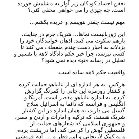
تعفن اجساد کودکان زیر آوار به مشامش خورده
است. چه چیزی را می خواهی مخفی کنی؟
مهم نیست چقدر بنویسم و عربده بکشم…
این ژورنالیست نماها… شریک جرم در جنایت،
بازهم سکوت می کنند. اذهان خوانندگان خود را
بزدلانه به اخبار دست چندم منعطف می کنند تا
کسی نپرسد، چرا خبر حکم دادگاه لاهه با تفسیر و
تحلیل در رسانه «تو» دیده نمی شود؟
واقعیت حکم لاهه ساده است.
هرکس، به هر اندازه ای از نتانیاهو حمایت کرده،
و کشتار روزمره این جانی را کمرنگ گزارش
کرده، به اندازه نتانیاهو مقصر است. آمریکا و
انگلیس و فرانسه که دائما به اسرائیل سلاح
گسیل می دارند، به همان اندازه در این کشتار
شریک هستند، که ترکیه و امارات و اردن و مصر،
و جمهوری اسلامی که شعارهای حمایت از
فلسطین گوش را کر می کند، اما در پشت پرده،
و به کمک لاریجانی و امیرقطر و …. آدم فروشی