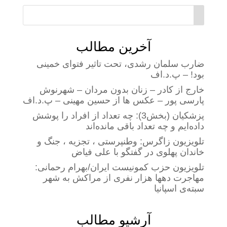
آخرین مطالب
ضارب سلمان رشدی، تحت تاثیر فتوای خمینی
بود! – پ.د.اف
خارج از کادر – زنان بدون مردان – شهرنوش
پارسی پور – عکس ها از حسین مهینی – پ.د.اف
پزشکیان (بخش3): چه تعداد از افراد را پوشش
داده‌ایم و چه تعداد باقی مانده‌اند
تلویزیون زاگرس: وطنپرستی ، تجزیه ، جنگ و
خاندان پهلوی در گفتگو با علی فیاض
تلویزیون حزب کمونیست ایران/بهرام رحمانی:
مهاجرت دهها هزار نفری از مراکش به شهر
سبته‌ی اسپانیا
آرشیو مطالب