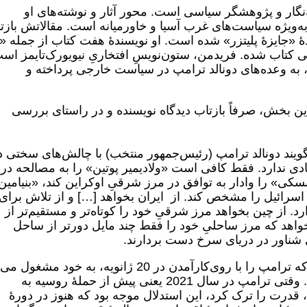
نگار و پژوهشگر سیاسی است. محور آثار و نوشته‌های او
ویژه سیاست‌های غرب آسیا و خاورمیانه است. مقالاتش بازتا
انه‌های جهان دارد و 3 بار برندۀ «جایزۀ پلیتزر» شده است. او نویسندۀ هفت کتاب از جمله «
 کتاب شده. فریدمن، ستون‌نویسِ افتخاریِ نیویورک‌تایمز اس
لل، به وعده‌های دونالد ترامپ در سیاست خارجی پرداخته و
ن بخش، صرفاً بازتاب دیدگاه نویسنده و در راستای بررسی
گویند دونالد ترامپ (رئیس‌جمهور منتخب) با چالش‌های سختی د
ی ندارد. فقط کافی است «ولادیمیر پوتین» را به مصالحه در
سکی» را وادار به توافق در مرز شرقیِ اوکراین کند، «بنیامین
یِ اسرائیل را مشخص کند. از ایران بخواهد […] و از تلاش برای
د. از چین بخواهد مرز شرقیِ خود را کوتاه‌تر و مستقیم‌تر از
بخواهد که مرز ساحلیِ خود را فقط چند مایل دورتر از ساحل
شناور در دریای سرخ دست بردارند.
به عبارت دیگر، اگر فکر می‌کنید تنها مرزی که ترامپ را با روی‌کار‌آمدن در 20 ژانویه، به خود 
مرز جنوبیِ آمریکا است، سخت در اشتباهید. وقتی ترامپ در سال 2021 یعنی پیش از حملۀ روسیه به
 قدرت را ترک کرد، این استدلال موجه بود که هنوز در دورۀ