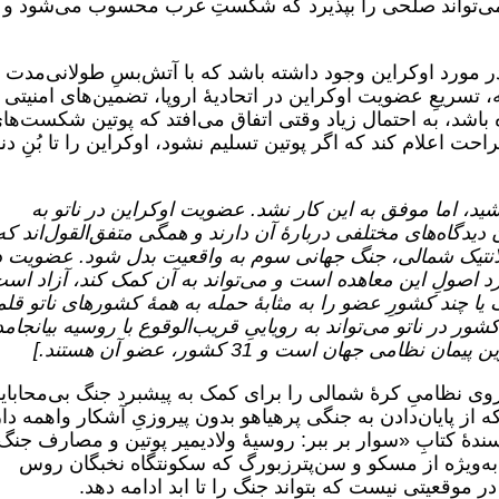
ی‌تواند صلحی را بپذیرد که شکستِ غرب محسوب می‌شود و 
در مورد اوکراین وجود داشته باشد که با آتش‌بسِ طولانی‌مدت 
، تسریعِ عضویت اوکراین در اتحادیۀ اروپا، تضمین‌های امنیتی 
باشد، به احتمال زیاد وقتی اتفاق می‌افتد که پوتین شکست‌ها
 اعلام کند که اگر پوتین تسلیم نشود، اوکراین را تا بُنِ دن
ید، اما موفق به این کار نشد. عضویت اوکراین در ناتو به
یدگاه‌های مختلفی دربارۀ آن دارند و همگی متفق‌القول‌اند که
انتیک شمالی، جنگ جهانی سوم به واقعیت بدل شود. عضویت د
رد اصولِ این معاهده است و می‌تواند به آن کمک کند، آزاد اس
ک یا چند کشورِ عضو را به مثابۀ حمله به همۀ کشورهای ناتو قلم
ر در ناتو می‌تواند به رویاییِ قریب‌الوقوع با روسیه بیانجامد
امی جهان است و 31 کشور، عضو آن هستند.]
که پوتین مجبور شد ۱۰ هزار نیروی نظامیِ کرۀ شمالی را برای کمک به پیشبرد جنگ بی‌محا
 از پایان‌دادن به جنگی پرهیاهو بدون پیروزیِ آشکار واهمه دار
ندۀ کتابِ «سوار بر ببر: روسیۀ ولادیمیر پوتین و مصارف جنگ
 وظیفۀ 18سالۀ روسی، به‌ویژه از مسکو و سن‌پترزبورگ که سکونتگاه نخبگان روس
 موقعیتی نیست که بتواند جنگ را تا ابد ادامه دهد.