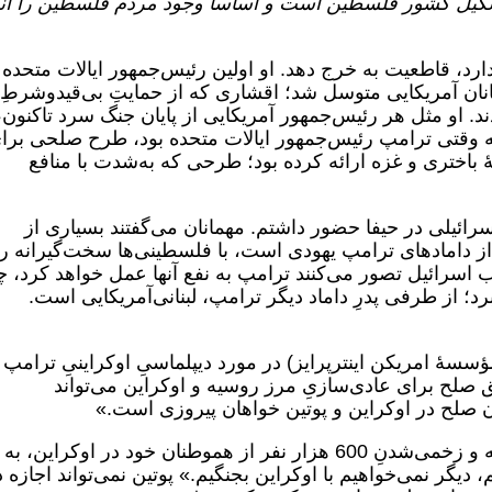
شکیل کشور فلسطین است و اساساً وجود مردم فلسطین را انک
ارد، قاطعیت به خرج دهد. او اولین رئیس‌جمهور ایالات متحده
ان آمریکایی متوسل شد؛ اقشاری که از حمایتِ بی‌قید‌و‌شرطِ
دند. او مثل هر رئیس‌جمهور آمریکایی از پایان جنگ سرد تاکنون،
که وقتی ترامپ رئیس‌جمهور ایالات متحده بود، طرح صلحی برا
 باختری و غزه ارائه کرده بود؛ طرحی که به‌شدت با منافع
سرائیلی در حیفا حضور داشتم. مهمانان می‌گفتند بسیاری از
از دامادهای ترامپ یهودی است، با فلسطینی‌ها سخت‌گیرانه رف
 اسرائیل تصور می‌کنند ترامپ به نفع آنها عمل خواهد کرد، 
د؛ از طرفی پدرِ داماد دیگر ترامپ، لبنانی‌آمریکایی است.
سۀ امریکن اینترپرایز) در مورد دیپلماسیِ اوکراینیِ ترامپ
ق صلح برای عادی‌سازیِ مرز روسیه و اوکراین می‌تواند
 صلح در اوکراین و پوتین خواهان پیروزی است.»
آرون می‌گوید: «پوتین نمی‌تواند پس از کشته و زخمی‌شدنِ 600 هزار نفر از هموطنان خود در اوکراین، به
دیگر نمی‌خواهیم با اوکراین بجنگیم.» پوتین نمی‌تواند اجازه 