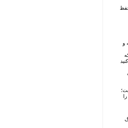
میدان نبرد حفظ
 و
ه
نید
شت؛
را
گ