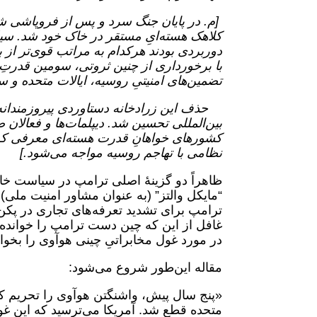
کلاهک هسته‌ایِ مستقر در خاک خود شد. سیل
دوربردی بودند هرکدام به مراتب قوی‌تر از 
با برخورداری از چنین ثروتی، سومین قدرتِ ا
تضمین‌های امنیتیِ روسیه، ایالات متحده و س
حذف این زرادخانه دستاوردی پیروزمندانه د
بین‌المللی تحسین شد. دیپلمات‌ها و فعالان ص
نظامی با تهاجم روسیه مواجه می‌شود.]
ظاهراً دو گزینۀ اصلی ترامپ در سیاست خارج
“مایکل والتز” (به عنوان مشاور امنیت ملی)، 
ترامپ برای تشدید تعرفه‌های تجاری در پکن
در مورد غول مخابراتیِ چینی هوآوی را بخوان
مقاله این‌طور شروع می‌شود:
«پنج سال پیش، واشنگتن هوآوی را تحریم کر
متحده قطع شد. آمریکا می‌ترسید که این غ