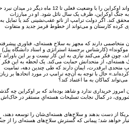
همۀ این‌ها به این معناست که اگر ترامپ بتواند اوکراین را با وضعیت فعلی تا 12 ماه دیگر در 
 به جنگ اوکراین، ظرف یک سال نائل شود. او در مبارزات
محقق کند. اگر دولت ترامپ از ناتو عقب‌نشینی کند یا تمایل به
ری کرده کارستان و می‌تواند از خطوط قرمز جدید و متفاوت
ان متخاصمی دارند که مجهز به سلاح هسته‌ای، فناوری پیشرفته
 موکوندا» (کارشناس برجستۀ استراتژی و استاد دانشگاه ییل)
ند، چون فکر می‌کنند نیازی به این کار نیست و بر این باوراند ک
گ هسته‌ای، از متحدانش حمایت می‌کند. یک لحظه به این فکر ک
لبِ متحدی ابرقدرت، ایمان دارند که طی چندین دهه، تمامیت
ده‌اند.» حال با توجه به آن‌چه ترامپ در مورد اتحادها بر زبان
ی‌تواند کماکان به ما اعتماد کند؟
ن امروز خریداری ندارد و شاهد بوده‌اند که بر اوکراین چه گذ
وروی، در کمال نجابت تسلیحات هسته‌ایِ مستقر در خاک‌اش 
مریکا از دست بدهند و سلاح‌های هسته‌ای‌شان را توسعه دهند،
بار خواهد شد؛ پیمانی که گسترش سلاح‌های هسته‌ای را از جن