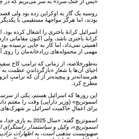
«پس از جنگ سرد» به‌ سر می‌بریم که در چ
روسیه یک گاز به اوکراین زده بود ولی قصد ن
بودند، اما هرگز مواجهۀ مستقیمی با یکدیگر 
اسرائیل کرانۀ باختری را اشغال کرده بود، ا
کرانۀ باختری باشد، ولی اکنون مقاماتی دارد 
مهمی از محموله‌های زرادخانه‌مان را روی آن‌
به‌طورخلاصه، از زمانی که ترامپ کاخ سف
احیای آن‌ها با شعارِ «بازگرداندنِ عظمت ب
هنرمندانه‌تر و پیچیده‌تر از آن که ترامپِ 
مطرح کرد.
این روزها که اسرائیل هستم، یکی از سرس
اسموتریچ» (وزیر دارایی) وقت را مغتنم دا
برای اعمالِ حاکمیت اسرائیل بر شهرک‌های 
اسموتریچ گفته: «سال 2025 به یاری خدا، سال حکمرانی بر این نواحی اشغالی خواهد بود.»
صهیونیست مذهبی است، به اظهارات نژادپ