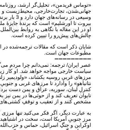
«توماس فریدمن»، تحلیل‌گر ارشد، روزنامه‌
جهانی‌شدن، تجارت‌خارجی، محیط‌زیست و به‌
وسیعی در رس
بیروت تا اورشلیم» است که برندۀ جایزۀ ملی
او در این مقاله با نگاهی به روابط بین‌الم
چالش‌های پیش‌‌رو را تبیین کرده است.
شایان ذکر است که مقالات ترجمه‌شده در ای
مطبوعات جهان است.
➖➖➖➖➖➖➖➖➖
عصر ایران/ ترجمه: نمی‌دانم چرا مردم می‌
سیاست خارجی مواجه خواهد شد. او کار زیاد
مرزهای غربیِ روسیه بکشاند، «ولودیمیر زلن
نتانیاهو» را وادارد تا مرزهای غربی و جنوب
کنترلِ لبنان، سوریه، عراق و یمن دست بردار
تایوان تعریف کند و از حوثی‌ها در یمن نیز 
مشخص کنند و از تعقیب و توقفِ کشتی‌های 
اوکراین و جنگِ اسرائیل، حماس و حزب‌الله،