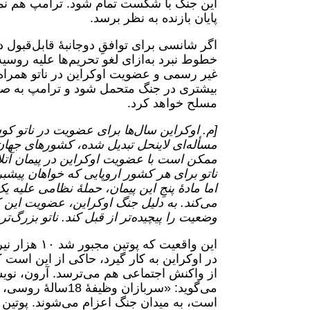
این جنگ با شکست تمام شود. ترامپ هم نم
پایان بازنده به نظر برسد.
اگر شانسی برای توافقِ دوجانبۀ قابل‌قبول 
خطوط نبرد به‌ازای لغو تحریم‌ها علیه روسیه
غیر رسمی و عضویت اوکراین در ناتو همراه 
بیشتری در جنگ متحمل شود و ترامپ به‌ صراحت
مسلح خواهد کرد.
[م. اوکراین سال‌ها برای عضویت در ناتو کوش
مسأله‌ای لاینحل تبدیل شده، کشورهای جهان د
ممکن است با عضویت اوکراین در پیمان آتل
ناتو برای هر کشور اروپایی که خواهان پیشب
اما مادۀ پنجِ این پیمان، حملۀ نظامی علیه ی
می‌کند. به دلیل جنگ اوکراین، عضویت این کشو
وضعیت را پیچیده‌تر از قبل کند. ناتو بزرگ‌ترین پیمان نظ
این واقعیت 
در اوکراین به کار گیرد، حاکی از این است که
از واکنش اجتماعی هم می‌ترسد. آرون، نویس
می‌گوید: «سربازان
است، به میدان جنگ اعزام می‌شوند. پوتین در