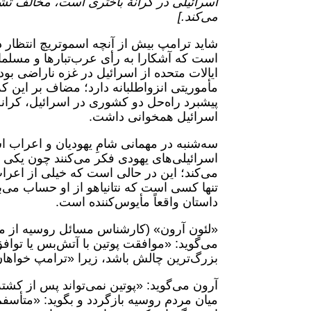
اسرائیلی در کرانۀ باختری است، مخالف ت
می‌کند.]
شاید ترامپ بیش از آنچه اسموتریچ انتظار د
است که آشکارا به رأی عرب‌تبارها و مسلمان
ایالات متحده از اسرائیل در غزه ناراضی‌ بو
مأموریتی انزواطلبانه دارد؛ مضاف بر این 
پیشبرد راه‌حل دو کشوری در اسرائیل، کرانۀ
اسرائیل همخوانی داشت.
سه‌شنبه در مهمانی شامِ یهودیان و اعراب ا
اسرائیلی‌های یهودی فکر می‌کنند چون یکی 
می‌کند؛ این در حالی است که خیلی از اعراب
تنها کسی است که نتانیاهو از او حساب می‌بر
داستان واقعاً مأیوس‌کننده است.
«لئون آرون» (کارشناس مسائل روسیه از مؤس
می‌گوید: «موافقت پوتین با آتش‌بس یا تواف
بزرگ‌ترین چالش باشد، زیرا «ترامپ خواهان
میان مردم روسیه بازگردد و بگوید: «متأسفم، 