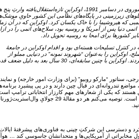
[م. در پایان جنگ سرد و پس از فروپاشی شوروی در دسامبر 1991، اوکراینِ تازه‌استقلال‌یافته وارثِ
وهای زیرزمینی در پایگاه‌های نظامی این کشور حاویِ موشک‌ه
بمبی که هیروشیما را با خاک یکسان کرد. اوکراین که در آن زم
تمی دنیا پس از آمریکا و روسیه بود، سلاح‌های اتمی را در ازا
ایر کشورها برای امحا به روسیه تحویل داد.
ر کنترل تسلیحات هسته‌ای بود و اقدام اوکراین در جامعۀ
لح، اوکراین را به‌عنوان “شهروند نمونه” در دنیایی مملو از
کشورهای خواهانِ قدرت هسته‌ای معرفی کردند. اوکراین با چنین سابقه‌ای، 30 سال بعد به دلی
ی، سناتور “مارکو روبیو” (برای وزارت امور خارجه) و نمایند
مواضع تندروانه‌ای در قبال چین دارند و در پی پیشبرد برنامه‌ه
 هستند که یکی از شعارهای مهم کارزار انتخاباتی ترامپ است
غافل از این که چین دست ترامپ را خوانده است. توصیه می‌کنم هر دو مقالهٔ 29 جولایِ وال‌استریت‌ژ
ید.
د و دسترسی این شرکتِ چینی به فناوری‌های پیشرفتۀ ایالات
ول مخابراتی از آمریکایی‌ها و متحدانشان جاسوسی کند … هوآ