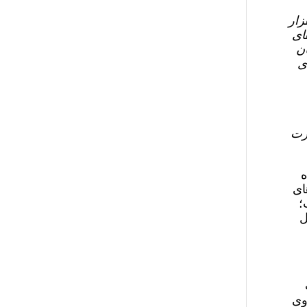
 پنج هزار
ای
ان
ی
ل ضعف قدرت
ه
ای
؛
ورنال
وی