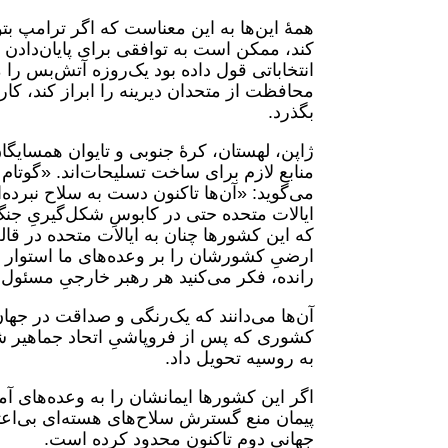
کند، ممکن است به توافقی برای پایان‌دادن
انتخاباتی قول داده بود یک‌روزه آتش‌بس را 
محافظت از متحدان دیرینه را ابراز کند، کا
بگذرد.
ژاپن، لهستان، کرۀ جنوبی و تایوان همسایگ
منابع لازم برای ساخت تسلیحات‌اند. «گوتام
می‌گوید: «آن‌ها تاکنون دست به سلاح نبرده‌ا
ایالات متحده حتی در کابوسِ شکل‌گیریِ جن
که این کشورها چنان به ایالات متحده در قا
ارضیِ کشورشان را بر وعده‌های ما استوار کر
رانده، فکر می‌کنید هر رهبر خارجیِ مسئول م
آن‌ها می‌دانند که یک‌رنگی و صداقت در جها
کشوری که پس از فروپاشیِ اتحاد جماهیر ش
به روسیه تحویل داد.
اگر این کشورها ایمانشان را به وعده‌های آ
پیمان منع گسترش سلاح‌های هسته‌ای بی‌اعت
جهانی دوم تاکنون محدود کرده است.