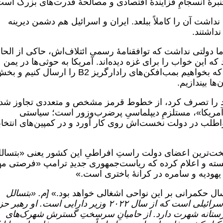
نبرۀ انسجامِ فزایندۀ اقتصادی و مصالحۀ قدرت‌های بزرگ است
داشت آن را کاملاً ببلعد. ایران و اسرائیل هم دشمن دیرینه
نداشتند.
ما دولتی نداشت که توافقنامۀ رسمیِ ائتلاف‌اش، حاکی از الحا
که این خواب را برای غزه دیده‌اند. آمریکا به حوثی‌ها در یمن
اهمیتی نمی‌داد، اما کار به جایی نرسیده بود که بخواهیم بمب‌افکن‌های رادارگریز B2 را ارسال کنیم 
ها بیندازیم.
ید را تصرف کرد، از خطوط قرمز مشخص و متعددی تجاوز شد
ه آمریکا»، مستلزمِ دیپلماسیِ پرضرب‌و‌زور است؛ سیاستی
انزواطلب در دولت نخست‌اش روی کار آورد و در کمپین‌های انتخاب
خت‌ترین اعضای دولت راستِ افراطیِ این کشور یعنی «بتسال
نسته و اعلام کرده که ریاست‌جمهوری جدیدِ ترامپ «فرصتی م
یهودیه و سامره در کرانۀ باختری است.»
[م. «بتسالل
اسموتریچ»، وکیل و سیاستمدار راستگرای اسرائیلی است که از سال ۲۰۲۲ وزیر دارایی است. او ر
رستانه شهرت دارد. از حامیانِ سرسختِ گسترش شهرک‌های