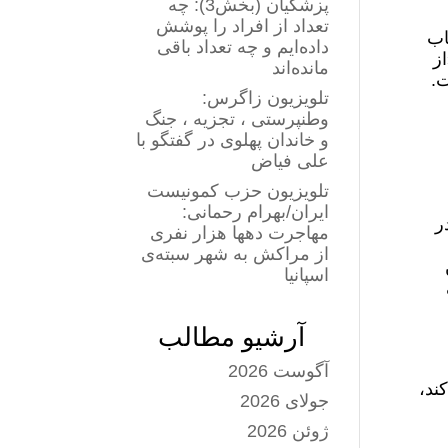
پزشکیان (بخش3): چه
تعداد از افراد را پوشش
ب‌
داده‌ایم و چه تعداد باقی
از
مانده‌اند
ت.
تلویزیون زاگرس:
وطنپرستی ، تجزیه ، جنگ
و خاندان پهلوی در گفتگو با
علی فیاض
تلویزیون حزب کمونیست
ایران/بهرام رحمانی:
ر
مهاجرت دهها هزار نفری
از مراکش به شهر سبته‌ی
اسپانیا
آرشیو مطالب
آگوست 2026
مشغول می‌کند،
جولای 2026
ژوئن 2026