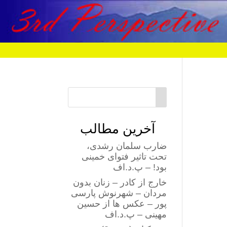
آخرین مطالب
ضارب سلمان رشدی،
تحت تاثیر فتوای خمینی
بود! – پ.د.اف
خارج از کادر – زنان بدون
مردان – شهرنوش پارسی
پور – عکس ها از حسین
مهینی – پ.د.اف