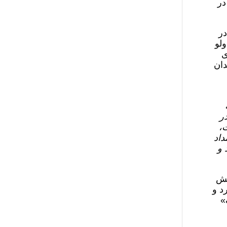
در
در
ولو
ی
دان
ر
ت،
داد
 و
بایش
د و
»