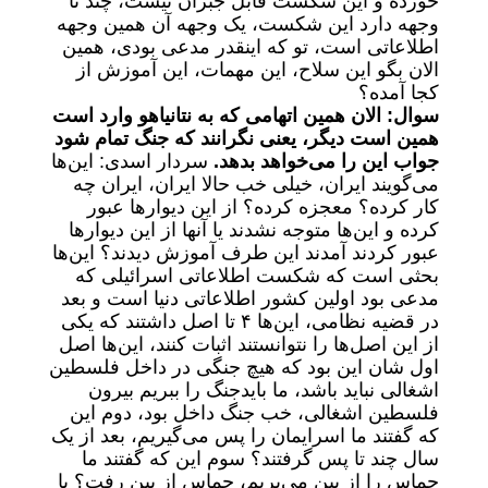
خورده و این شکست قابل جبران نیست، چند تا
وجهه دارد این شکست، یک وجهه آن همین وجهه
اطلاعاتی است، تو که اینقدر مدعی بودی، همین
الان بگو این سلاح، این مهمات، این آموزش از
کجا آمده؟
سوال: الان همین اتهامی که به نتانیاهو وارد است
همین است دیگر، یعنی نگرانند که جنگ تمام شود
جواب این را می‌خواهد بدهد.
سردار اسدی: این‌ها
می‌گویند ایران، خیلی خب حالا ایران، ایران چه
کار کرده؟ معجزه کرده؟ از این دیوار‌ها عبور
کرده و این‌ها متوجه نشدند یا آنها از این دیوار‌ها
عبور کردند آمدند این طرف آموزش دیدند؟ این‌ها
بحثی است که شکست اطلاعاتی اسرائیلی که
مدعی بود اولین کشور اطلاعاتی دنیا است و بعد
در قضیه نظامی، این‌ها ۴ تا اصل داشتند که یکی
از این اصل‌ها را نتوانستند اثبات کنند، این‌ها اصل
اول شان این بود که هیچ جنگی در داخل فلسطین
اشغالی نباید باشد، ما بایدجنگ را ببریم بیرون
فلسطین اشغالی، خب جنگ داخل بود، دوم این
که گفتند ما اسرایمان را پس می‌گیریم، بعد از یک
سال چند تا پس گرفتند؟ سوم این که گفتند ما
حماس را از بین می‌بریم، حماس از بین رفت؟ یا