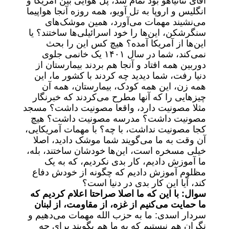
آقای نتانیاهو بود تمام شد، پل هوایی بین آمریکا و
انگلیس و اروپا به تل آویو، همه روزه آنجا هواپیما
می‌نشیند مهمات می‌آورد، همین موشک‌های
سنگرشکن، این‌ها را خود اسرائیلی‌ها ساختند؟ یا
این‌ها از آمریکا آمده؟ هیچ کس این را بحث
نمی‌کند، شما در سال ۱۴۰۱ یک خانمی جلوی
دوربین همه افتاد و آنجا هم بردند بیمارستان از
دنیا رفت، شما دیدید چه کردند با کشور ما، این
همه زن، این همه کودک، بیمارستان، همه آن
چیز‌هایی را که آنها مطرح می‌کردند که خبرنگار
مثلا مصونیت دارد، واقعا مصونیت داشت؟ مسجد
مصونیت داشت؟ مدرسه مصونیت داشت؟ هیچ
کجا مصونیت نداشت، با چه؟ با مهمات آمریکایی،
آن وقت به ما می‌گویند شما موشک دادید، اصلا
خیلی مسخره است، این‌ها خودشان ساختند، بله،
ما آموزش دادیم، کار بدی نکردیم، که به یک
مظلوم آموزش دادیم که چگونه از خودش دفاع
کند، آیا این کار بدی در دنیا است؟
سوال: با این که ما اصلا صراحتا اعلام کردیم که
ما حمایت می‌کنیم از غزه، از مقاومت، از لبنان
سردار اسدی: ما به حزب الله مهمات می‌دهیم و
نگران هم نیستیم که به ما هم بگویند برای چه