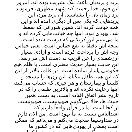
یزید و یزیدیان باعث ننگ بشریت بوده اند، امروز
این قوم، خدا رحمت کند شهید مطهری، فرمودند
یزد زمان تان را بشناسید، آن یزید مرد، این
یزید‌هایی که یکی پس از دیگری آمده اند و این
همه خباثت کرده اند. همین شورانی که سقط
شد، یهودی نبود، اینها چه خباثت‌هایی کرده اند و
ما می‌بینیم این کربلایی که درست شده است،
نتیجه اش دقیقاً به نفع حماس است. یعنی حماس
وجه اش را پرداخت کرده است و آزادی بسیار
ارزشمندی را عن قریب به دست اش می‌رسد.
این حدیث بسیار حدیث معتبری است، با ظلم هیچ
حکومتی پایدار نمانده است. در عالم، بالاتر از این
که این همه طفل بیگناه، این زن‌ها را مسجد و
کلیسا و بیمارستان و هر چیزی که حساب می‌کنید،
اینها رعایت نکرده اند و بالاترین ظلمی را که در
تاریخ بشر اتفاق افتاده است، به دست همین
خبیث ها، حالا می‌گوییم صهیونیست، صهیونیست
از کجا است. ما در قرآن واقعاً داریم که
اشدالناس نسبت به ما یهود است. من الان دارم
در صداوسیما صحبت می‌کنم و می‌دانم که ممکن
است بعضی از یهودی‌هایی که در کشور ما