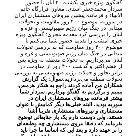
گفتگوی ویژه خبری یکشنبه ۲۰ آبان با حضور
سردار محمدجعفر اسدی، معاون قرارگاه خاتم
الانبیاء و فرمانده پیشین نیرو‌های مستشاری ایران
در سوریه، موضوع ۴۰۰ روز مقاومت و تحولات
میدانی در جنگ میان رژیم صهیونیستی و غزه و
لبنان را بررسی کرد.
مقدمه مجری: گفتگوی ویژه
خبری امشب را تقدیم حضور شما می‌کنیم با
موضوع ۴۰۰ روز مقاومت که به بررسی تحولات
میدانی در جنگ میان رژیم صهیونیستی و غزه و
لبنان می‌پردازیم. به تحولات منطقه به ویژه پس
از هفتم اکتبر و گذشت ۴۰۰ روز از مقاومت در
برابر تجاوز و حملات رژیم صهیونیستی به بررسی
تحولات منطقه می‌پردازیم.
سوال: یک گزارش
همکاران من آماده کردند راجع به شکار هرمس،
ببینیم و برگردیم به گفتگو بپردازیم. سردار شما
پیشتر فرمانده نیرو‌های مستشاری ایران در
سوریه بودید، البته خیلی‌ها دیگر کمابیش با عنوان
مستشاری و نیرو‌های مستشاری تقریبا آشنا
هستند، ولی دوست دارم یک بار جنابعالی توضیح
بفرمایید که دقیقا نیروی مستشاری چه وظیفه‌ای
را بر عهده دارد و بعد این که اساسا ما چرا باید