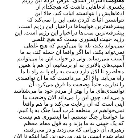
مقاومت؟
سردار اسدی: عرض کردم این رژیم
یکسری ادعا‌هایی داشت که هیچکدام از
ادعاهایش را نتوانسته اثبات کند. حالا این
نتوانستن اثبات کردن نفی این را نمی‌کند که
پیشرفته‌ترین هواپیما‌ها دراختیار این رژیم است،
پیشرفته‌ترین بمب‌ها دراختیار این رژیم است. این
رژیم خبیث اینطوری نیست که هیچ غلطی
نمی‌تواند بکند، بله ما می‌گوییم که هیچ غلطی
نمی‌تواند بکند، اما اگر واقعاً آن حمله کند، به ما
آسیب می‌رساند. ولی در جواب اش ما می‌توانیم
آسیب‌های بالاتری به او برسانیم، آن هم با همین
محاصره تا الان دارد دست به راه پا به راه با ما
راه می‌آید. والا اگر می‌دانست که ما آن توانمندی
را نداریم، حتماً وضعیت ما فرق می‌کرد. آن
توانمندی‌های ما را بهتر از مردم خود ما می‌شناسد
و می‌داند، چون این را می‌داند الان وضعیت ما
اینی است که آن رعایت می‌کند و ما هم واقعاً
نمی‌خواهیم در منطقه غرب آسیا جنگ به پا کنیم،
ما خواستار جنگ نیستیم. اما اینطوری هم نیست
که یک خبیثی به ما بزند و به قول مقام معظم
رهبری، آن دورانی که می‌زدند و در می‌رفتند،
تمام شده است، بزنند، می‌خورند. کما اینکه تا الان