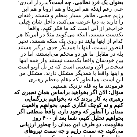
بعنوان یک فرد نظامی، چه است؟
سردار اسدی:
علی رغم اینکه هم امریکا و هم اروپا و هم این
رژیم جعلی، ظاهر بسیار منظم و شسته رفته‌ای
را دارند به دنیا عرضه می‌کنند، داخل شان خیلی
خراب‌تر از آنی است که ما فکر کنیم. واقعاً
یکدست نیستند، اینکه می‌گویند مثلاً در امریکا هر
کدام از اینها بیایند دو روی یک سکه هستند، نخیر
اینطور نیست، اینها با همدیگر جدی درگیر هستند.
بله در مقابل ما هر دو محکم می‌ایستند، اما در
بین خودشان واقعاً یکدست نیستند واز همه اینها
سخت‌تر الان وضعیتی است که در تل آویو است
و اینها واقعاً با همدیگر مشکل دارند. مشکل من
این است، همانطور که مقام معظم رهبری
فرمودند ما به قله نزدیک هستیم.
سؤال: الان اگر بخواهید براساس همان تعبیری که
رهبری به کار بردند که نه بخواهیم بزرگنمایی
کنیم و نه کوچک انگاری کنیم، بخواهیم واقعیت
میدان را آنطور که وجود دارد، واقعاً منطقی اگر
بخواهیم تحلیل کنیم، شما بعد از ۴۰۰ روز
مقاومت، دو طرف این میدان را چطور ارزیابی
می‌کنید، چه سمت رژیم و چه سمت نیرو‌های