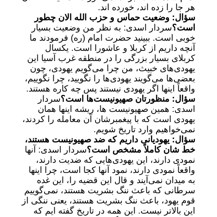
هر جا را زده اند، خورده اند.
سؤال: وضعیت حماس و حزب الله الان چطور
است؟
سردار اسدی: به نظر من وضعیت بسیار
خوبی است. ببینید حضرت امام (ره) فرمودند ما
آنچه داریم از کربلا و عاشورا است. یکسال
کربلای بسیار بزرگی را در منطقه غرب آسیا این
یهودی‌های خبیث، من چرا می‌گویم یهودی، چون
بعضی‌ها می‌گویند یهودی‌ها را نگویید، چرا نگوییم،
واقعاً اینها اگر یهودی نیستند پس چه کاره هستند.
سؤال: منظورتان صهیونیست‌ها است؟
سردار
اسدی: همین صهیونیست ها، ریشه اینها همان
یهودی است که با پیغمبرشان آن معامله را کردند،
نمی‌خواهیم وارد تاریخ شویم.
سؤال: یهودیانی داریم که ضد صهیونیست هستند،
خط شان کاملاً مشخص است؟
سردار اسدی: آنها
نمودی دارند، این یهودی‌هایی که ضدیت دارند،
واقعاً نمودی دارند، نمود آنها کجا است، چرا اینها
به میدان نمی‌آیند و قال این قضیه را، این غده
سرطانی که باعث ننگ بشریت هستند، نمی‌گوییم
قوم یهود، باعث ننگ بشریت هستند، یعنی ننگی از
این بالاتر نیست. این همه در تاریخ گفته ایم که