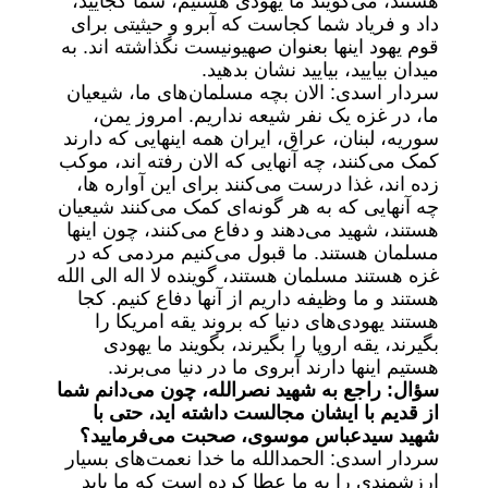
هستند، می‌گویند ما یهودی هستیم، شما کجایید،
داد و فریاد شما کجاست که آبرو و حیثیتی برای
قوم یهود اینها بعنوان صهیونیست نگذاشته اند. به
میدان بیایید، بیایید نشان بدهید.
سردار اسدی: الان بچه مسلمان‌های ما، شیعیان
ما، در غزه یک نفر شیعه نداریم. امروز یمن،
سوریه، لبنان، عراق، ایران همه اینهایی که دارند
کمک می‌کنند، چه آنهایی که الان رفته اند، موکب
زده اند، غذا درست می‌کنند برای این آواره ها،
چه آنهایی که به هر گونه‌ای کمک می‌کنند شیعیان
هستند، شهید می‌دهند و دفاع می‌کنند، چون اینها
مسلمان هستند. ما قبول می‌کنیم مردمی که در
غزه هستند مسلمان هستند، گوینده لا اله الی الله
هستند و ما وظیفه داریم از آنها دفاع کنیم. کجا
هستند یهودی‌های دنیا که بروند یقه امریکا را
بگیرند، یقه اروپا را بگیرند، بگویند ما یهودی
هستیم اینها دارند آبروی ما در دنیا می‌برند.
سؤال: راجع به شهید نصرالله، چون می‌دانم شما
از قدیم با ایشان مجالست داشته اید، حتی با
شهید سیدعباس موسوی، صحبت می‌فرمایید؟
سردار اسدی: الحمدالله ما خدا نعمت‌های بسیار
ارزشمندی را به ما عطا کرده است که ما باید