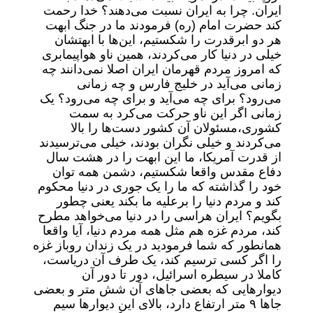
ایران. چرا به ایران نسبت می‌دهند؟ خدا رحمت
کند حضرت امام (ره) فرمودند ما در جنگ ابهت
هر دو ابرقدرت را شکستیم، این‌ها با ابهتشان
خیلی در دنیا کار می‌کردند، همین ناو هواپیمابری
که امروز مردم قهرمان ایران اصلا نمی‌دانند چه
زمانی می‌آید در خلیج فارس و چه زمانی
می‌رود؟ برای چه می‌آید و برای چه می‌رود؟ یک
زمانی اگر این ناو حرکت می‌کرد به سمت
کشوری،مسئولان آن کشور دست‌ها را بالا
می‌کردند و خیلی نگران بودند، خیلی می‌ترسیدند
از قدرت آمریکا، ما این ابهت را در هشت سال
دفاع مقدس واقعا شکستیم، دشمن همه توان
خود را گذاشته که ما را یک جوری در دنیا محکوم
کند و مردم دنیا را برعلیه ما بکند یعنی چطور
بگویم؟ ایران هراسی را در دنیا می‌خواهد مطرح
کند، مردم غزه هم مثل همه مردم دنیا، آیا واقعا
همانطور که شما فرمودید در یک زندان روباز غزه
را اگر کسی ترسیم کند، یک طرف آن دریاست،
کاملا در سیطره اسرائیل، دور تا دور آن
دیوار‌هایی که بعضی جا‌های آن شش متر و بعضی
جا‌ها ۹ متر ارتفاع دارد، بالای این دیوار‌ها سیم