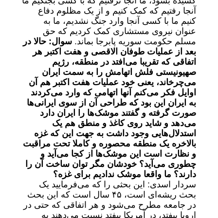
کشیده بشود، ما آنجا نرفتیم که با کسی بجنگیم ما
آنجا رفتیم که کمک کنیم و از یک مظلوم دفاع
کنیم ما با کسی آنجا وارد جنگ نشدیم، ما به
عنوان نیروی مستشاری کمک کردیم که حق
مسلم حکومت سوریه پابرجا بماند.
سوال: حالا در
بعد از عملیات طوفان الاقصی و هفت اکتبر هر
اتفاقی که تقریبا می‌افتد در منطقه، رژیم
صهیونیستی فلش اتهامش را به سمت ایران
می‌چرخاند، یعنی خود عملیات هفت اکتبر هم آن
اوایل فکر می‌کنم آنها اتهامی که وارد می‌کردند
به ایران این بود که طراحی آن از سوی ایرانی‌ها
صورت گرفته و گفتند موشک‌ها را ایران دارد
می‌دهد و شاید روی کاغذ و منطق هم یک
استدلال‌هایی وجود داشت به جهت این که غزه
بالاخره یک منطقه محصوره و کاملا تحت مراقبت
و نظارت است این موشک‌ها از کجا می‌آید و
چطوری می‌آید؟ خودشان مگر توان ساخت آن را
دارند؟ ما واقعا موشک ندادیم برای غزه؟
سردار اسدی: این بحثی را که می‌فرمایید یک
بحث ریشه‌ای است، ۴۵ سال است که این بحث
در جامعه مطرح می‌شود و هر اتفاقی که حتی در
اروپا بیفتد، در آمریکا بیفتد نسبت می‌دهند به