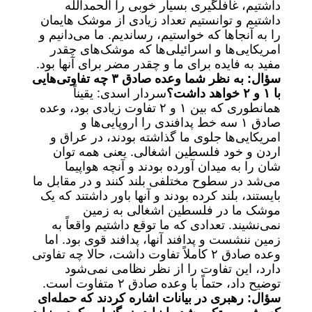
داشتیم، غافلگیری بسیار خوبی را الحمدالله
داشتیم و توانستیم تعداد زیادی از موشک هایمان
را به آنجا‌ها که خواستیم، رساندیم. ما می‌دانیم و
امریکایی‌ها و اسرائیلی‌ها که موشک‌های چقدر
مفید به فایده برای ما و چقدر مضر برای آنها بود.
سؤال: به نظر شما وعده صادق ۳ چه تفاوتی‌هایی
با ۱ و ۲ خواهد داشت؟
سردار اسدی: یقیناً
همانطوری که بین ۱ و ۲ تفاوت زیادی بود، وعده
صادق ۱ سه خط پدافندی را اروپایی‌ها و
امریکایی‌ها جلوی ما گذاشته بودند، در عراق و
اردن و خود فلسطین اشغالی. یعنی همه توان
شان را به میدان آورده بودند و آنچه هواپیما
می‌شد در سطوح مختلفی بلند کنند و در مقابل ما
بایستند، بلند کرده بودند و آنها باور داشتند که یک
موشک ما در فلسطین اشغالی به زمین
نمی‌نشیند. تعدادی که ما توقع داشتیم واقعاً به
زمین ننشست و پدافند آنها، پدافند قوی بود. اما
وعده صادق ۲ کاملاً تفاوت داشت، حالا چه تفاوتی
دارد، این تفاوت را از نظر نظامی نمی‌شود
توضیح داد، حتماً با وعده صادق ۲ متفاوت است.
سؤال: رهبری در بیانات اشاره کردند که حمله‌ای