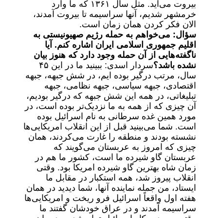
بیروت می‌آید. مثل سال ۱۳۶۱ که ما وارد
خرمشهر شدیم، آنها سراسیمه تا بیروت آمدند،
الان فکر کردن همان زمان است.
سؤال: می‌خواهم به حمله رژیم صهیونیستی به
اقلیم جمهوری اسلامی ایران اشاره کنم. آیا
ناگفته‌هایی از آن حمله وجود دارد که هنوز بیان
نشده باشد؟
سردار اسدی: ببینید ما در این ۴۵
سال، مرتب درگیر بوده ایم، در شش جبهه، جبهه
اقتصادی، جبهه سیاسی، جبهه نظامی، جبهه
تبلیغاتی، در همه این شش جبهه که درگیر بودیم،
آن چیزی که از همه به ما نزدیک‌تر بوده است، در
مورد همین غده سرطانی به نام اسرائیل بوده
است. شما می‌بینید قبل از این انقلاب امریکایی‌ها
نشسته بودند و منطقه را غارت می‌کردند، همان
چیزی که امروز به عربستان می‌گویند که
عربستان گاو شیرده ما است، کشور ما هم در
زمان شاه بهترین گاو شیرده امریکا بود. وقتی
انقلاب پیروز شد، همه استکبار در مقابل ما
ایستاد، من جمله نماینده آنها، شما دیدید در همان
هفته اول واقعاً اسرائیل فرو ریخت و امریکایی‌ها
سراسیمه آمدند و در عراق خودشان گفتند ما