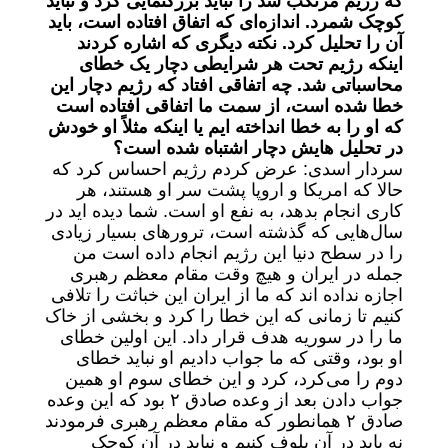
که رژیم مرتکب شد را نباید بزرگنمایی کرد و نباید
کوچک شمرد. اندازه‌ای که اتفاق افتاده است، باید
آن را تحلیل کرد. نکته دیگری که اشاره کردند
اینکه رژیم تحت هر شرایطی دچار یک خطای
محاسباتی شد. چه اتفاقی افتاد که رژیم دچار این
خطا شده است، از سمت ما اتفاقی افتاده است
که او را به خطا انداخته ایم یا اینکه مثلاً او خودش
در تحلیل هایش دچار اشتباه شده است؟
سردار اسدی: عرض کردم رژیم احساس کرد که
حالا که امریکا و اروپا پشت سر او هستند، هر
کاری انجام بدهد، به نفع او است. شما دیده اید در
سال‌هایی که گذشته است، ترور‌های بسیار زیادی
را در سطح دنیا این رژیم انجام داده است من
جمله در ایران و هیچ وقت مقام معظم رهبری
اجازه نداده اند که ما از ایران این خباثت را تلافی
کنیم تا زمانی که این خطا را کرد و بخشی از خاک
ما را در سوریه هدف قرار داد. این اولین خطای
او بود، وقتی که ما جواب دادیم او نباید خطای
دوم را می‌کرد، کرد و این خطای سوم او همین
جواب دادن بعد از وعده صادق ۲ بود که این وعده
صادق ۲ همانطور که مقام معظم رهبری فرمودند
نه باید در آن بلوف کنیم و نباید در آن کوچک