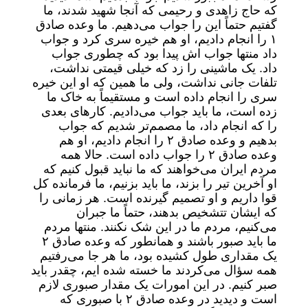
که حاج زاهدی و رحیمی که آنجا شهید شدند، ما
گفتیم حتماً این را جواب می‌دهیم. ما وعده صادق
۱ را انجام دادیم، او هم خیره سری کرد و جواب
داد منتها جواب اش پیدا بود که چطوری جواب
داد. یک ماشینی را زد که خیلی قیمتی نداشت،
تلفات جانی نداشت، ولی ما همین که او این خیره
سری را انجام داده است و مستقیماً به خاک ما
زده است، ما باید جواب می‌دادیم. کار‌های بعدی
را که انجام داد، ما مصمم‌تر شدیم که جواب
بدهیم و وعده صادق ۲ را انجام دادیم، او هم
وعده صادق ۲ را جواب داده است. حالا همه
مردم ایران می‌خواهند که ما نباید قبول کنیم که
او آخرین تیر را بزند، ما باید بزنیم، ما فرمانده کل
قوا داریم و او تصمیم گیرنده است. هر زمانی را
که ایشان تتشخیص بدهند، حتماً ما جبران
می‌کنیم، مردم ما در این شک نکنند. منتها مردم
ما باید صبور باشند و همانطور که وعده صادق ۲
یک مقداری طول کشیده بود، ما هر جا می‌رفتیم
همه سؤال می‌کردند ما خسته شده ایم، چقدر باید
صبر کنیم. در این امورات یک مقدار صبوری لازم
است و دیدید در وعده صادق ۲ با صبوری که