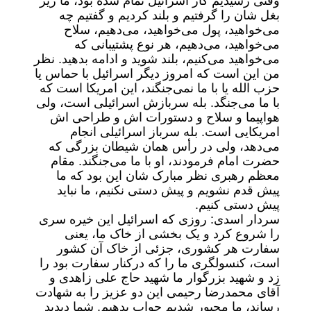
وقتی رسیدیم کار اسرائیل تمام شده بود، ما زیر
بغل شان را گرفتیم و بلند کردیم و گفتیم چه
می‌خواهید، پول می‌خواهید، می‌دهیم، سلاح
می‌خواهید، می‌دهیم، هر نوع پشتیبانی که
می‌خواهید می‌کنیم، بلند شوید و ادامه بدهید. نظر
من این است که امروز دیگر اسرائیل با حماس یا
حزب الله یا با ما نمی‌جنگند، این امریکا است که
با ما می‌جنگد. بله سربازش اسرائیلی است، ولی
هواپیما و سلاح و دستورات اش و طراحی اش
امریکایی است. بله سرباز اسرائیلی انجام
می‌دهد، ولی در رأس همان شیطان بزرگی که
حضرت امام فرمودند، او با ما می‌جنگند. مقام
معظم رهبری نظر مبارک شان این بود که ما
پیش قدم نشویم و پیش دستی نکنیم، ما نباید
پیش دستی کنیم.
سردار اسدی: روزی که اسرائیل این خیره سری
را شروع کرد و یک بخشی از خاک ما، یعنی
سفارت هر کشوری، جزئی از خاک آن کشور
است، کنسولگری ما را که درکنار سفارت بود را
زد و شهید بزرگوار ما شهید حاج علی زاهدی و
آقای محمدرضا رحیمی این دو عزیز را به شهادت
رساند، ما مجبور شدیم جواب بدهیم. شما دیدید