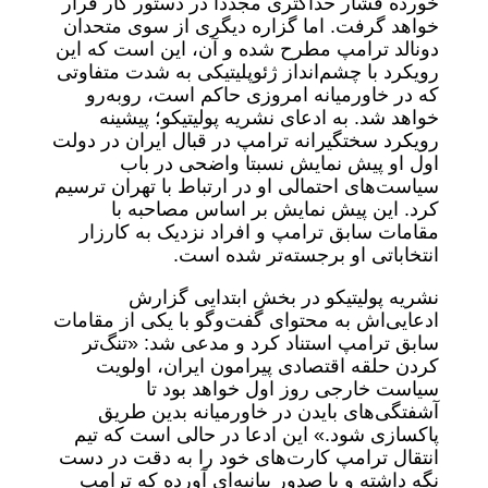
خورده فشار حداکثری مجددا در دستور کار قرار
خواهد گرفت. اما گزاره دیگری از سوی متحدان
دونالد ترامپ مطرح شده و آن، این است که این
رویکرد با چشم‌انداز ژئوپلیتیکی به ‌شدت متفاوتی
که در خاورمیانه امروزی حاکم است، روبه‌رو
خواهد شد. به ادعای نشریه پولیتیکو؛ پیشینه
رویکرد سختگیرانه ترامپ در قبال ایران در دولت
اول او پیش ‌نمایش نسبتا واضحی در باب
سیاست‌های احتمالی او در ارتباط با تهران ترسیم
کرد. این پیش نمایش بر اساس مصاحبه با
مقامات سابق ترامپ و افراد نزدیک به کارزار
انتخاباتی او برجسته‌تر شده است.
نشریه پولیتیکو در بخش ابتدایی گزارش
ادعایی‌اش به محتوای گفت‌وگو با یکی از مقامات
سابق ترامپ استناد کرد و مدعی شد: «تنگ‌تر
کردن حلقه اقتصادی پیرامون ایران، اولویت
سیاست خارجی روز اول خواهد بود تا
آشفتگی‌های بایدن در خاورمیانه بدین طریق
پاکسازی شود.» این ادعا در حالی است که تیم
انتقال ترامپ کارت‌های خود را به دقت در دست
نگه داشته و با صدور بیانیه‌ای آورده که ترامپ