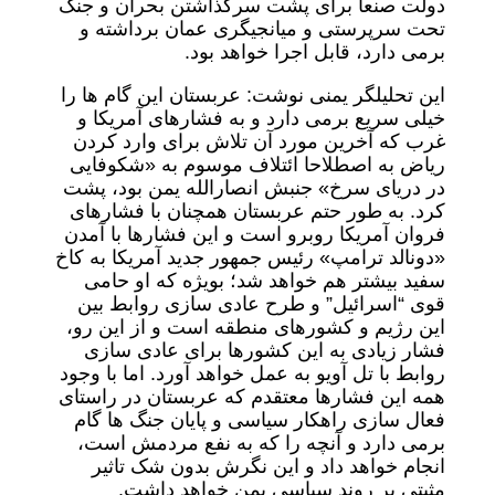
دولت صنعا برای پشت سرگذاشتن بحران و جنگ
تحت سرپرستی و میانجیگری عمان برداشته و
برمی دارد، قابل اجرا خواهد بود.
این تحلیلگر یمنی نوشت: عربستان این گام ها را
خیلی سریع برمی دارد و به فشارهای آمریکا و
غرب که آخرین مورد آن تلاش برای وارد کردن
ریاض به اصطلاحا ائتلاف موسوم به «شکوفایی
در دریای سرخ» جنبش انصارالله یمن بود، پشت
کرد. به طور حتم عربستان همچنان با فشارهای
فروان آمریکا روبرو است و این فشارها با آمدن
«دونالد ترامپ» رئیس جمهور جدید آمریکا به کاخ
سفید بیشتر هم خواهد شد؛ بویژه که او حامی
قوی “اسرائیل” و طرح عادی سازی روابط بین
این رژیم و کشورهای منطقه است و از این رو،
فشار زیادی به این کشورها برای عادی سازی
روابط با تل آویو به عمل خواهد آورد. اما با وجود
همه این فشارها معتقدم که عربستان در راستای
فعال سازی راهکار سیاسی و پایان جنگ ها گام
برمی دارد و آنچه را که به نفع مردمش است،
انجام خواهد داد و این نگرش بدون شک تاثیر
مثبتی بر روند سیاسی یمن خواهد داشت.