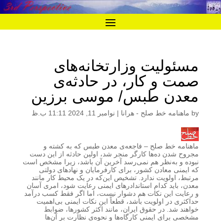
مسئولیت وزارتخانه‌های
صمت و کار، در حادثه‌ی
معدن طبس/ موسی برزین
by
ماهنامه خط صلح - هرانا
|
نوامبر 11, 2024 11:11 ب.ظ
ماهنامه خط صلح
– فاجعه‌ی معدن طبس که به کشته و
مجروح شدن ده‌ها کارگر منجر شد، اولین حادثه از این دست
نبوده و به‌نظر هم نمی‌رسد آخرین آن باشد، زیرا مشخص است
که ایمنی معادن کشور، برای کارفرمایان و نهادهای دولتی
مرتبط، اولویت ندارد. تشخیص این‌که در یک محیط کار مانند
معدن، باید کدام استاندادرهای ایمنی رعایت شود، امری آسان
و رعایت این نکات هم دشوار نیست، اما اگر فقط کسب درآمد
حداکثری در اولویت باشد، قطعاً این نکات ایمنی بی‌اهمیت
خواهند شد. در حقوق ایران، مانند اکثر کشورها، ضوابط
مشخصی برای ایمنی کارگاه‌ها و نحوه‌ی نظارت بر آن‌ها