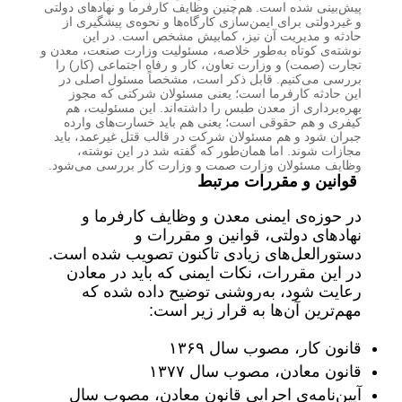
پیش‌بینی شده است. هم‌چنین وظایف کارفرما و نهادهای دولتی
و غیردولتی برای ایمن‌سازی کارگاه‌ها و نحوه‌ی پیشگیری از
حادثه و مدیریت آن نیز، کمابیش مشخص است. در این
نوشته‌ی کوتاه به‌طور خلاصه، مسئولیت وزارت صنعت، معدن و
تجارت (صمت) و وزارت تعاون، کار و رفاه اجتماعی (کار) را
بررسی می‌کنیم. قابل ذکر است، مشخصاً مسئول اصلی در
این حادثه کارفرما است؛ یعنی مسئولان شرکتی که مجوز
بهره‌برداری از معدن طبس را داشته‌اند. این مسئولیت، هم
کیفری و هم حقوقی است؛ یعنی هم باید خسارت‌های وارده
جبران شود و هم مسئولان شرکت در قالب قتل غیرعمد، باید
مجازات شوند. اما همان‌طور که گفته شد در این نوشته،
وظایف مسئولان وزارت صمت و وزارت کار بررسی می‌شود.
قوانین و مقررات مرتبط
در حوزه‌ی ایمنی معدن و وظایف کارفرما و
نهادهای دولتی، قوانین و مقررات و
دستورالعل‌های زیادی تاکنون تصویب شده است.
در این مقررات، نکات ایمنی که باید در معادن
رعایت شود، به‌روشنی توضیح داده شده که
مهم‌ترین آن‌ها به قرار زیر است:
قانون کار، مصوب سال ۱۳۶۹
قانون معادن، مصوب سال ۱۳۷۷
آیین‌نامه‌ی اجرایی قانون معادن، مصوب سال