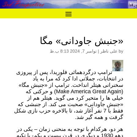
«جنبش جاودانی» مگا
by
علی ناظر
|
نوامبر 7, 2024 8:13 ب.ظ
ترامپ درگردهمائی فلوریدا، پس از پیروزی
در انتخابات، جملاتی ادا کرد که مرا به یاد
سخنرانی هیتلر انداخت. ترامپ از «جنبش مگا»
(Make America Great Again) و حرکتی که
خیلی ها را متحیر کرد می گوید. هیتلر هم از
«جنبش جاودانی» صحبت می کند. از جنبشی که
فقط با 7 نفر آغاز شد، تا بالاخره حزب نازی شکل
گرفت و همه گیر شد.
هر دو، هرکدام با توجه به منحنی زمان – یکی در
دهه 1930 و دیگری در قرن بیست و یکم- با تکیه