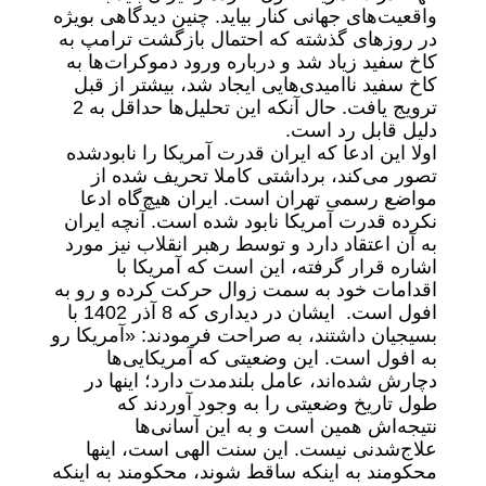
واقعیت‌های جهانی کنار بیاید. چنین دیدگاهی بویژه
در روزهای گذشته که احتمال بازگشت ترامپ به
کاخ سفید زیاد شد و درباره ورود دموکرات‌ها به
کاخ سفید ناامیدی‌هایی ایجاد شد، بیشتر از قبل
ترویج یافت. حال آنکه این تحلیل‌ها حداقل به 2
دلیل قابل رد است.
اولا این ادعا که ایران قدرت آمریکا را نابودشده
تصور می‌کند، برداشتی کاملا تحریف شده از
مواضع رسمی تهران است. ایران هیچ‌گاه ادعا
نکرده قدرت آمریکا نابود شده است. آنچه ایران
به آن اعتقاد دارد و توسط رهبر انقلاب نیز مورد
اشاره قرار گرفته، این است که آمریکا با
اقدامات خود به سمت زوال حرکت کرده و رو به
افول است. ایشان در دیداری که 8 آذر 1402 با
بسیجیان داشتند، به‌ صراحت فرمودند: «آمریکا رو
به افول است. این وضعیتی که آمریکایی‌ها
دچارش شده‌اند، عامل بلندمدت دارد؛ اینها در
طول تاریخ وضعیتی را به وجود آوردند که
نتیجه‌اش همین است و به این آسانی‌ها
علاج‌شدنی نیست. این سنت الهی است، اینها
محکومند به اینکه ساقط شوند، محکومند به اینکه