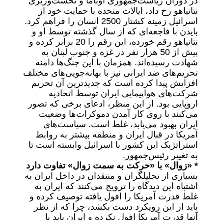
در دوران ریاست‌‌جمهوری اوباما و نخست‌وزیری
نتانیاهو رخ داد، ایالات متحده با حمایت خود از
اسرائیل زمینه کشتار 2500 انسان را فراهم کرد.
بایدن با فاجعه‌ای که از سال گذشته توسط او و
نتانیاهو رقم خورده، این رقم را 20 برابر کرده و
بیش از 50 هزار نفر در غزه و جنوب لبنان به
شهادت رسیده‌اند. همزمان با این جنگ‌ها دامنه
تحریم‌های ضد ایرانی نیز با بهانه‌جویی‌های مختلف
افزایش پیدا کرده است که جدیدترین آن تحریم
شرکت‌های هواپیمایی ایران توسط اتحادیه
اروپایی بود. از این منظر، ادعای برخی که تصور
می‌کنند با روی کار آمدن دموکرات‌ها وضعیت
ایران بهبود می‌یابد، غلط است. سیاست‌های
آمریکا در قبال ایران و منطقه بیشتر به روابط
استراتژیک این کشور با اسرائیل وابسته است تا
به تغییر رئیس‌جمهور.
* «زوال» با «حرکت به سمت زوال» تفاوت دارد
بسیاری از تحلیلگران و منتقدان در داخل ایران به
اشتباه این دیدگاه را ترویج می‌کنند که ایران به
غلط قدرت آمریکا را افول یافته توصیف کرده و
باید از این رویکرد دست بکشد، چرا که از نظر
آنها قدرت آمریکا افول نکرده و ایران باید با