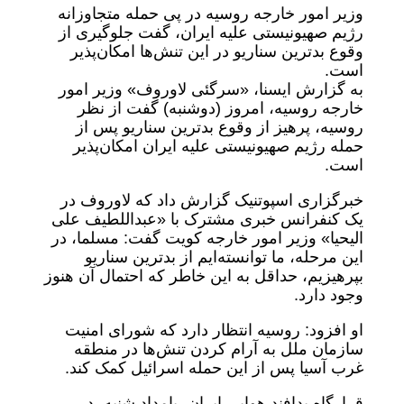
وزیر امور خارجه روسیه در پی حمله متجاوزانه
رژیم صهیونیستی علیه ایران، گفت جلوگیری از
وقوع بدترین سناریو در این تنش‌ها امکان‌پذیر
است.
به گزارش ایسنا، «سرگئی لاوروف» وزیر امور
خارجه روسیه، امروز (دوشنبه) گفت از نظر
روسیه، پرهیز از وقوع بدترین سناریو پس از
حمله رژیم صهیونیستی علیه ایران امکان‌پذیر
است.
خبرگزاری اسپوتنیک گزارش داد که لاوروف در
یک کنفرانس خبری مشترک با «عبداللطیف علی
الیحیا» وزیر امور خارجه کویت گفت: مسلما، در
این مرحله، ما توانسته‌ایم از بدترین سناریو
بپرهیزیم، حداقل به این خاطر که احتمال آن هنوز
وجود دارد.
او افزود: روسیه انتظار دارد که شورای امنیت
سازمان ملل به آرام کردن تنش‌ها در منطقه
غرب آسیا پس از این حمله اسرائیل کمک کند.
قرارگاه پدافند هوایی ایران، بامداد شنبه، در