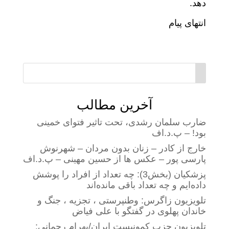
دهد.
انتهای پیام
آخرین مطالب
ضارب سلمان رشدی، تحت تاثیر فتوای خمینی
بود! – پ.د.اف
خارج از کادر – زنان بدون مردان – شهرنوش
پارسی پور – عکس ها از حسین مهینی – پ.د.اف
پزشکیان (بخش3): چه تعداد از افراد را پوشش
داده‌ایم و چه تعداد باقی مانده‌اند
تلویزیون زاگرس: وطنپرستی ، تجزیه ، جنگ و
خاندان پهلوی در گفتگو با علی فیاض
تلویزیون حزب کمونیست ایران/بهرام رحمانی: