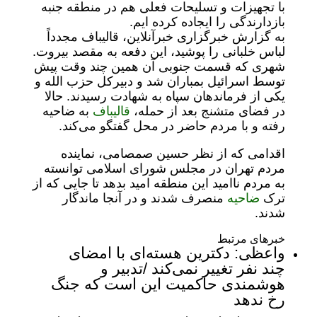
با تجهیزات و تسلیحات فعلی هم در منطقه جنبه
بازدارندگی را ایجاده کرده ایم.
به گزارش خبرگزاری خبرآنلاین، قالیباف مجدداً
لباس خلبانی را پوشید، این دفعه به مقصد بیروت.
شهری که قسمت جنوبی آن همین چند وقت پیش
توسط اسرائیل بمباران شد و دبیرکل حزب الله و
یکی از فرماندهان سپاه به شهادت رسیدند. حالا
در فضای متشنج بعد از حمله،
قالیباف
به ضاحیه
رفته و با مردم حاضر در محل گفتگو می‌کند.
اقدامی که از نظر حسین صمصامی، نماینده
مردم تهران در مجلس شورای اسلامی توانسته
به مردم ناامید این منطقه امید بدهد تا جایی که از
ترک
ضاحیه
منصرف شدند و در آنجا ماندگار
شدند.
خبرهای مرتبط
واعظی: دکترین هسته‌ای با امضای
چند نفر تغییر نمی‌کند /تدبیر و
هوشمندی حاکمیت این است که جنگ
رخ ندهد