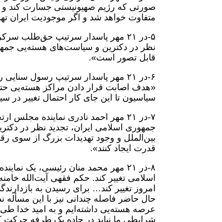
صورتی که رژیم صهیونیستی جسارت کند و به
متفاوت خواهد شد و اگر موجودیت ایران تهدی
۵-در ۲۱ مهر پاسدار سرتیپ حق‌طلب 
نظر در دکترین و سیاست‌های هسته‌یی جمه
قابل تصور است».
۶-در ۲۱ مهر پاسدار سرتیپ رسول سنا
«هدف اصابت قرار دادن مراکز هسته‌یی حتماً
سیاسیون تا این جای کار احتمال تغییر در س
۷-در ۲۱ مهر احمد نادری نماینده مجلس 
جمهوری اسلامی ایران، تجدید نظر در دکت
بین‌الملل و وجود تهدیدات بزرگ از سوی رقب
قدرت ایجاد کنند».
۸-در ۲۱ مهر محمد منان رئیسی، یک نم
اسلامی تغییر کند. حکم فقهی آیت‌الله خامن
امروز تغییر کند… برای رسیدن به بازدارندگ
حال حاضر فاصله چندانی نیز با این مسأله
شرایطی ما نباید در جاده یک طرفه حرکت کنیم