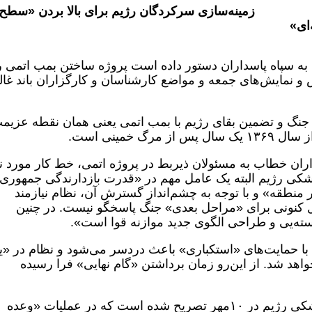
زمینه‌سازی سرکردگان رژیم برای بالا بردن «سطح
‌ای»
، به سپاه پاسداران دستور داده است پروژه ساختن بمب اتمی ر
س و نمایش‌های جمعه و مواضع کارشناسان و کارگزاران باند غا
 جنگ و تضمین بقای رژیم با بمب اتمی یعنی همان نقطه عزیم
 خمینی است.
ران خطاب به مسئولان ذیربط در پروژه اتمی، خط کار مورد 
شکی رژیم البته یک عامل مهم در «قدرت بازدارندگی جمهوری
 منطقه» و با توجه به چشم‌انداز گسترش آن، نظام نیازمند
ل کنونی برای «مراحل بعدی» جنگ پاسخگو نیست. در چنین
هسته‌یی و طراحی الگوی جدید موازنه قوا است».
ن با حمایت‌های «استکباری» باعث دردسر می‌شود و نظام در «
د شد. از این‌رو زمان برداشتن «گام نهایی» فرا رسیده
در یک گزارش دیگر بعد از دومین حمله موشکی رژیم در ۱۰مهر تصریح شده است که در عملیات «وعده