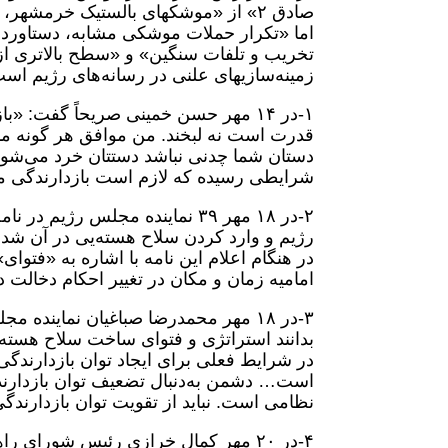
اما «تکرار حملات موشکی مشابه، دستاورد جد
تخریب و تلفات سنگین» و «سطح بالاتری از ب
زمینه‌سازیهای علنی در رسانه‌های رژیم اس
۱-در ۱۴ مهر حسن خمینی صریحاً گفت: «
قدرت است نه لبخند. من موافق هر گونه مذ
دستان شما چدنی نباشد دستتان خرد می‌شود… 
شرایطی رسیده که لازم است بازدارندگی ما 
۲-در ۱۸ مهر ۳۹ نماینده مجلس رژ
رژیم و وارد کردن سلاح هسته‌یی در آن ش
در هنگام اعلام این نامه با اشاره به «فتوا
امامیه زمان و مکان در تغییر احکام دخالت دار
۳-در ۱۸ مهر محمدرضا صباغیان نمایند
بدانند استراتژی و فتوای ساخت سلاح هسته‌ی
در شرایط فعلی برای ایجاد توان بازدارندگی
است… دشمن به‌دنبال تضعیف توان بازدارندگ
نظامی است. نباید از تقویت توان بازدارند
۴-در ۲۰ مهر کمال خرازی رئیس شورای 