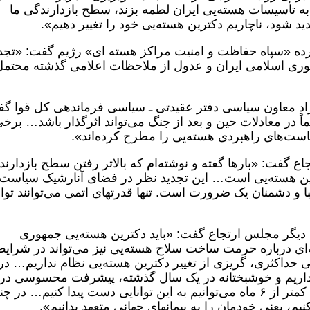
 تأسیسات هسته‌یی ایران لطمه بزند، سطح بازدارندگی ما
د شود، ناچاریم دکترین هسته‌یی خود را تغییر دهیم».
سرکرده «سپاه حفاظت و امنیت مراکز هسته ای» رژیم گفت: «تجد
وری اسلامی ایران و عدول از ملاحظات اعلامی گذشته محتمل
یی راد معاون سیاسی دفتر عقیدتی ـ سیاسی فرماندهی کل قوا گ
 در معادلات حین و بعد از جنگ می‌تواند اثرگذار باشد… برخی
یاست‌های راهبردی هسته‌یی را مطرح کرده‌اند».
ارتجاع گفت: «بارها گفته و نوشته‌ام که بالاتر رفتن سطح بازدارن
رین هسته‌یی است… این تجدید نظر در فضای آنارشیک سیاست
ا و دشمنان یک ضرورت است. تنها قدرتهای اتمی می‌توانند توا
اینده دیگر مجلس ارتجاع گفت: «باید دکترین هسته‌یی جمهوری
ه‌ای درباره حرمت ساخت سلاح هسته‌یی نیز می‌تواند در شرای
ی حداکثری، گریزی از تغییر دکترین هسته‌یی نظام نداریم… در
 نداریم و خوشبختانه در یک سال گذشته، پیشرفت محسوسی در
عرصه هسته‌یی داشته‌ایم و به امید خدا طی کمتر از ۶ ماه می‌توانیم به این توانایی دست پیدا کنیم… در 
، یعنی خودمان را به پیمانهای جهانی متعهد بدانیم».