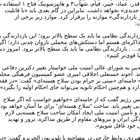
صادق ۲» از «موشکهای بالستیک خرمشهر، قدر، عماد، خیبر، قیام، شهاب۳ و ه
یدی» نخواهد داشت. بنابراین در گام بعدی باید «با قابلیت
ازدارندگی» موازنه را برقرار کرد. موارد زیر برخی از
ت:
بازدارندگی نظامی ما باید یک سطح بالاتر برود؛ این بازدارندگی ب
اکره‌ای هستم اما دستکش‌های مخملی بازوان چدنی دارد؛ اگر
. بازدارندگی نظامی ما باید یک سطح بالاتر برود. امروز دنیا
قوی‌تر کنیم».
یم در نامه‌یی به شورای عالی امنیت ملی خواستار تغییر دکترین دفاعی
دند. آخوند حسنعلی اخلاقی امیری عضو کمیسیون فرهنگی مج
ی» خامنه‌ای «مبنی بر حرام بودن سلاح هسته‌ای» گفت: «در فقه
د و هم‌چنین احکام ثانویه می‌تواند جای احکام اولیه را بگیرد».
ه مجلس رژیم گفت که از خامنه‌ای «خواهیم خواست که اگر صلاح
ی تغییر یابد. ساخت ”سلاح هسته‌ای“ برای ما آسان خواهد بو
 و تأمین امنیت ملی ایجاد امکان ساخت سلاح هسته‌یی لازم
ی ایران و نیروهای مقاوم از طریق مذاکره، ترور و تهدید
گی خود غافل شویم».
راهبردی روابط خارجی در مصاحبه با تلویزیون الجزیره گفت: «در