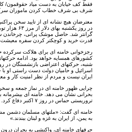
فقط کف خیابان به دست میاد حقوقمون/ کارگر
شرف بی شرف خطاب کردن ماموران سرکو
در روز یکشنب
گرانتر شد. حاصل موشک پرانی، چرخاندن س
قدرت خرید و کوچکتر کردن سفره معیشت 
رجزخوانی خامنه ای برای هلاکت سرکرده حز
کشورهای همسایه خواهد بود. ادامه حرکته
شنبه، حرکتهای اعتراضی بازنشستگان در ر
اسرائیل و حامیان دولت دست راستی او با خ
ایران نیست و مردم از نظر امنیت کار و مع
چرایی ظهور خامنه ای در نماز جمعه و سخن
بحرانی نشان می دهد. خامنه ای بیشرمانه بر
تروریستی حماس در روز ۷ اکتبر دفاع کرد. او بزدلانه در جای امن خود این حمله را یک پیروزی دانست.
خامنه ای گفت: «ملتهای مسلمان دشمن مشترک
به یمن، از ایران به غزه و لبنان ببندند.»
حرفهای خامنه ای، واکنشی به بحران درون ق