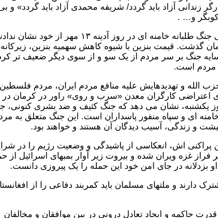
 زندانی آزاد باید گردد/ شریفه محمدی آزاد باید گردد» و بی
بگر و… .
معترضان هیچ نشانه ای از تایید سخن پراکنی جنگ طلبانه خامنه ای در روز آدینه ۱۳ مهر از خود نشان
ه بهای دلار از مرز ۶۳ هزار تومان گذشت. قیمت بنزین با شیوه کاهش سهمیه بنزین، زیرکانه
ایه جنگ بر سر مردم از یک سو و از سوی دیگر ضعیف تر کر
مردم است.
ب الله و تهدیدهایش علیه منافع مردم ایران، مردم فلسطین 
ای اعتراضی کارگران معدن «سرب و روی» راور در کرمان در 
وز یکشنبه، نشان می دهد که جنگ کثیف و ضد بشری کنونی، ج
امنه ای و سپاه منفور پاسداران است. این جنگ متعلق به مرد
یشت و زندگی، آسیب دیدگان آن هستند و خواهند بود.
 پراکنی اش، انعکاسی از پاشیدگی و وضعیت رژیم را در شرا
 فراز غزه ویران شده و بیروت زیر آوار بمبهای اسرائیل از حم
 دارند و ملتهای مسلمان باید کمربند دفاعی را از افغانستا
درت حاکمه و ایجاد تعادل درونی در بین موافقان و مخالفان