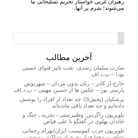
رهبران غربی خواستار تحریم تسلیحاتی ما
می‌شوند؛ شرم بر آنها.
آخرین مطالب
ضارب سلمان رشدی، تحت تاثیر فتوای خمینی
بود! – پ.د.اف
خارج از کادر – زنان بدون مردان – شهرنوش
پارسی پور – عکس ها از حسین مهینی – پ.د.اف
پزشکیان (بخش3): چه تعداد از افراد را پوشش
داده‌ایم و چه تعداد باقی مانده‌اند
تلویزیون زاگرس: وطنپرستی ، تجزیه ، جنگ و
خاندان پهلوی در گفتگو با علی فیاض
تلویزیون حزب کمونیست ایران/بهرام رحمانی:
مهاجرت دهها هزار نفری از مراکش به شهر