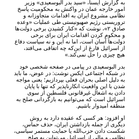
به گزارش ایسنا، «سید بدر البوسعیدی» وزیر
امور خارجه عمان در واکنش به محکومیت پاسخ
نظامی مشروع ایران به اقدامات متجاوزانه و
تروریستی رژیم صهیونیستی طی عملیات «وعده
صادق ۲»، نوشت که «کنار کشیدن برخی دولت‌ها
و محکوم کردن اقدامات ایران برای برخی
دولت‌ها آسان است، اما نه این و نه سیاست دفاع
از اسرائیل فارغ از این‌که چه اتفاقی می‌افتد،
هیچ چیزی را حل نمی‌کند.»
بدر البوسعیدی در پیامی در صفحه شخصی خود
در شبکه اجتماعی ایکس نوشت: در عوض، ما باید
به دلیل اصلی بحران فعلی بپردازیم؛ یعنی مواجه
شدن با این واقعیت انکارناپذیر که تنها با پایان
دادن به اشغال غیرقانونی فلسطین از سوی
اسرائیل است که می‌توانیم به بازگردانی صلح به
منطقه امیدوار باشیم.
او افزود: هر کسی که عقیده دارد به روش
دیگری از جمله بازداشتن ایران، حذف حماس،
شکست دادن حزب‌الله یا حمایت مستمر سیاسی،
نظامی و مالی از اسرائیل می‌تواین به صلح