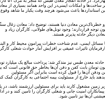
شهادت سید مقاومت سیدحسن نصرالله اظهارکرد: در حادثه
تاسفانه زیر ساخت‌ها و امکانات ایمنی‌در این واحد همانند بسیاری از معا
این استانداردها باعث می‌شود هرچند وقت یکبار ما شاهد وقوع
زو خطرناک‌ترین معادن دنیا هستند، توضیح داد: معادن زغال سن
ن توجه قراردارند؛ وجود تونل‌های طولانی، کارگران زیاد و
ادن دیگر حادثه پذیرتر هستند.
با مسائل ایمنی، عدم شناخت خطرات پیرامون محیط کار و البته
 کارفرمایان تاثیرات عمیقی بر افزایش آمار حوادث شغلی کارگر
حادثه معدن طبس نیز متذکر شد: پرداخت مبالغ یک میلیارد توم
وادهای کارگران فوت شده و ۲۰۰ میلیون تومان بابت کفن و دفن آن‌ها بخاطر حق قانونی است که 
ودفن آن‌ها را قبول کرده است بنابراین اگر مسئولین
دهند باید خارج از مسئولیت بیمه اجتماعی به کارگران کمک کنن
یر زمین مشغول کارند باید برای مسئولین ارزشمند باشد، در پا
پیمانکاران امنیت جانی و شغلی کارگران را تامین کنند و در ادا
شتی آن‌ها نیز تامین شود.