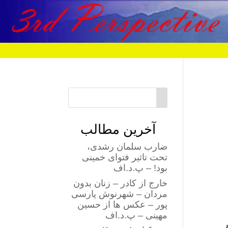
آخرین مطالب
ضارب سلمان رشدی،
تحت تاثیر فتوای خمینی
بود! – پ.د.اف
خارج از کادر – زنان بدون
مردان – شهرنوش پارسی
پور – عکس ها از حسین
مهینی – پ.د.اف