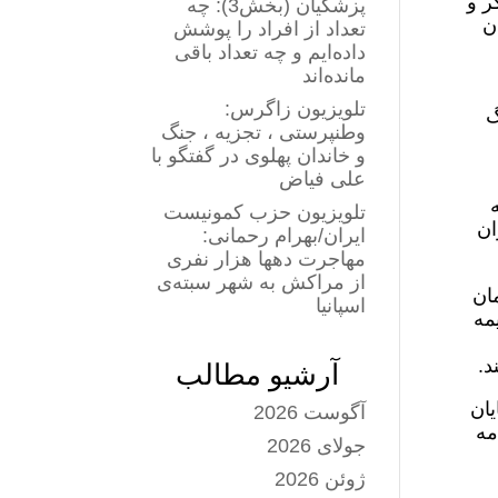
 انفجار معدن طبس که منجر به مرگ ۵۱ کارگر و
پزشکیان (بخش3): چه
دن
تعداد از افراد را پوشش
داده‌ایم و چه تعداد باقی
مانده‌اند
تلویزیون زاگرس:
گ
وطنپرستی ، تجزیه ، جنگ
و خاندان پهلوی در گفتگو با
علی فیاض
تلویزیون حزب کمونیست
ان
ایران/بهرام رحمانی:
مهاجرت دهها هزار نفری
از مراکش به شهر سبته‌ی
ان
اسپانیا
بیمه
د.
آرشیو مطالب
یان
آگوست 2026
مه
جولای 2026
ژوئن 2026