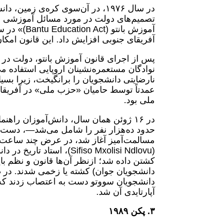
در سال ۱۹۷۶، در آن‌سوی کره‌ی ز
تصمیم‌های دولت در مورد مسائل آموزشی د
آفریقای جنوبی افزایش داد. این قانون امکا
نوادگان مستعمره‌نشینان اروپایی استفاده 
نارضایتی دانشجویان را برانگیخت، زیرا بسیاری
عمدتاً توسط حامیان «حزب ملی» در آفریقای
ملی بود.
در ۱۶ ژوئن همان سال، دانش‌آموزان را
حدود ده‌هزار نفر را شامل می‌شد—، دست به
مسالمت‌آمیز آغاز شد، در عرض چند ساعت 
(Sifiso Mxolisi Ndlovu)،
کشتن داده شد؛ ازنظر آن‌ها قانون و نظم با
دانشجویان جوان) کشته یا زخمی شدند. در ط
دانشجویان سووتو دست به اعتصاب زدند که
آپارتایدی آن شد.
۳. پکن ۱۹۸۹