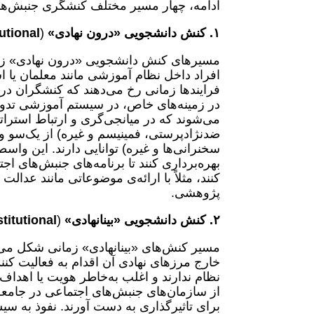
ادامه، چهار مسیر مختلف کنشگری جنبش‌ه
۱. کنش دانشجویی «درون ‌نهادی»
(
tutional
مسیرهای کنش دانشجویی «درون نهادی» زم
افراد داخل نظام آموزشی مانند معلمان یا ا
فرایندها زمانی رخ می‌دهند که کنشگران درو
در زمینه‌های خاص، در سیستم آموزشی تدوین 
می‌شوند که در میانجی‌گری و ارتباط استرات
ضد‌نژادپرستی، فمینیسم و غیره) از یک‌سو
سخنرانی‌ها و غیره) توانایی دارند. این واس
بهره‌برداری کنند تا برنامه‌های جنبش‌های
کنند، مثلاً با ارائه‌ی موضوعاتی مانند عدال
پژوهشی.
۲. کنش دانشجویی «بینانهادی»
(
stitutional
مسیر کنش‌های «بینا‌نهادی» زمانی شکل می
خارج مرزهای نهادی آن اقدام به فعالیت کن
نظام ندارند و اغلب به‌خاطر هویت یا اهداف 
از سازمان‌های جنبش‌های اجتماعی در جامعه 
برای تاثیرگذاری به دست آورند. نفوذ به 