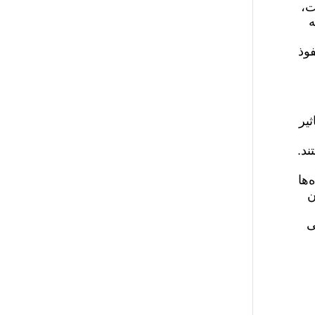
ت،
ه
 آمریکا است. نفوذ
یر
ند.
‌ها
ن
ی