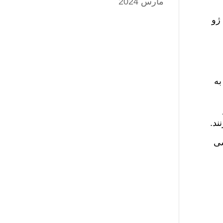
مارس 2024
یار به اعتراض دانشجویان در میدان تیان‌آن‌من پاسخ دادند. در مصاحبه با On Point، ژو
 به
ند.
اسی