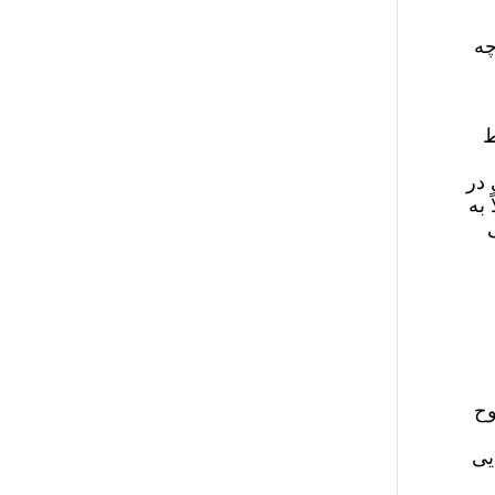
چه
ط
 در
 به
وح
یی