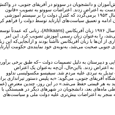
مین، دانش‌آموزان و دانشجویان در سووتو در آفریقای جنوبی، در واکن
ست به اعتراض زدند. اعتراضات سووتو به تصویب «قانون
آموزش بانتو (Bantu Education Act)» در سال ۱۹۵۳ برمی‌گردد که کنترل دولت را بر سیستم آموزشی
ن ادامه و تعمیق سیاست‌های آپارتاید توسط دولت را فراهم کرد
پس از اجرای قانون آموزش بانتو، دولت در سال ۱۹۷۶ زبان آفریکانس (Afrikaans)، زبانی که عمدتاً ت
می‌شد، را به‌عنوان زبان رسمی آموزش تصویب کرد. این امر
 از آن‌ها با زبان آفریکانس ناآشنا بودند و ازآنجایی‌که این زب
 جنوبی صحبت می‌شد، به‌نوبه‌ی خود نماینده‌ی حکومت آپارتای
هنمایی و دبیرستان به دلیل تصمیمات دولت –که طبق برخی برآورد
 اعتراض زدند. بااین‌حال، آن‌چه به‌عنوان یک اعتراض
تبدیل به نبردی علیه مردم شد. سیفیسو مکسولیسی ندلوو
 استاد تاریخ در دانشگاه آفریقای جنوبی، می‌گوید: «به پلیس دستور تیراندازی برا
ید به هر قیمتی حفظ می‌شد.» در این روز، چندین معترض (عمدت
ی ماه‌های بعد، دانشجویان در شهرهای دیگر در همبستگی با
 منجر به اعتراضات بیش‌تری علیه دولت ملی و سیاست‌های