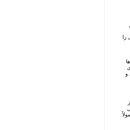
 را
ا
ی
 و
ل
لاً