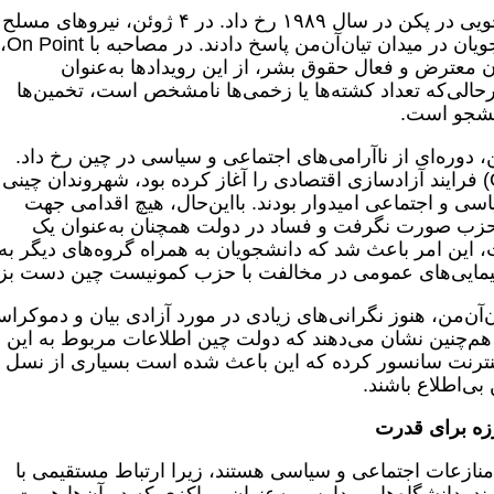
سرانجام، سومین مورد از اعتراضات دانشجویی در پکن در سال ۱۹۸۹ رخ داد. در ۴ ژوئن، نیروهای مسلح
دولت با خشونت تمام‌ع
کی از دانشجویان معترض و فعال حقوق بشر، از این رویدادها به‌عنوان
درحالی‌که تعداد کشته‌ها یا زخمی‌ها نامشخص است، تخمین‌ها
انشجو است.
ن، دوره‌ای از ناآرامی‌های اجتماعی و سیاسی در چین رخ داد.
همان‌طور که «حزب کمونیست چین» (CCP) فرایند آزادسازی اقتصادی را آغاز کرده بود، شهروندان چینی
سی و اجتماعی امیدوار بودند. بااین‌حال، هیچ اقدامی جهت
زب صورت نگرفت و فساد در دولت همچنان به‌عنوان یک
این امر باعث شد که دانشجویان به همراه گروه‌های دیگر به
یمایی‌های عمومی در مخالفت با حزب کمونیست چین دست بزن
یع میدان تیان‌آن‌من، هنوز نگرانی‌های زیادی در مورد آزادی بیان و دموکر
هم‌چنین نشان می‌دهند که دولت چین اطلاعات مربوط به این‌
اینترنت سانسور کرده که این باعث شده است بسیاری از نسل
بی‌اطلاع باشند.
زه برای قدرت
نازعات اجتماعی و سیاسی هستند، زیرا ارتباط مستقیمی با