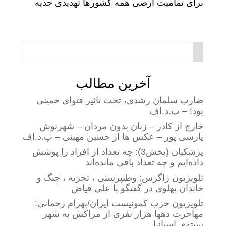
برای تمامیت ارضی همه کشور‌ها تهدیدی جدیه
آخرین مطالب
ضارب سلمان رشدی، تحت تاثیر فتوای خمینی
بود! – پ.د.اف
خارج از کادر – زنان بدون مردان – شهرنوش
پارسی پور – عکس ها از حسین مهینی – پ.د.اف
پزشکیان (بخش3): چه تعداد از افراد را پوشش
داده‌ایم و چه تعداد باقی مانده‌اند
تلویزیون زاگرس: وطنپرستی ، تجزیه ، جنگ و
خاندان پهلوی در گفتگو با علی فیاض
تلویزیون حزب کمونیست ایران/بهرام رحمانی:
مهاجرت دهها هزار نفری از مراکش به شهر
سبته‌ی اسپانیا