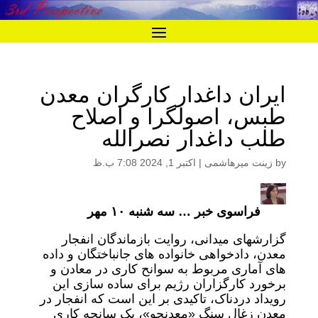
ایران داغدار کارگران معدن
طبس، اصولگرا و اصلاح
طلب داغدار نصرالله
by
زینت میرهاشمی
|
اکتبر 1, 2024 7:08 ب.ظ
فراسوی خبر … سه شنبه ۱۰ مهر
گزارشهای میدانی، روایت بازماندگان انفجار
معدن، دادخواهی خانواده های جانباختگان و داده
های آماری مربوط به سوانح کاری در معادن و
برخورد کارگزاران رژیم برای ساده سازی این
رویداد دردناک، تاکیدی بر این است که انفجار در
معدن زغال سنگ «معدنجو»، یک سانحه کاری