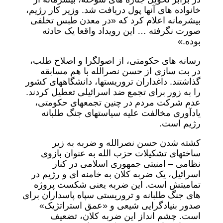
خانواده های آنها پول دریافت شد. وزیر کار رژیم،
بیشرمانه اعلام کرد که «در معدن طبس تخلفی
صورت نگرفته … این رویداد واقعا یک حادثه
بوده.»
رسانه های حکومتی، از اصولگرا و اصلاح طلب،
در بت سازی از حسن نصرالله با هم مسابقه
گذاشتند. داغداران تروریستها، دانشگاههای کشور
را به زور برای تجمع ضد اسرائیلی تعطیل کردند.
عدم شرکت مردم در چنین تجمعهای حکومتی،
یادآوری مخالفت علیه سیاستهای جنگ طلبانه
رژیم است.
کشته شدن حسن نصرالله و ضربه به زیر
ساختهای تشکیلات حزب الله به عنوان بازوی
نظامی – امنیتی جمهوری اسلامی در کنار
اسرائیل، یک ضربه کلان به خامنه ای و رژیم در
تمامیتش است. این ضربه یعنی شکست پروژه
های جنگ طلبانه و تروریستی سپاه پاسداران برای
صدور بنیادگرایی شیعی و «عمق استراتژیک»
است. چشم انداز این ضربه کلان، تضعیف