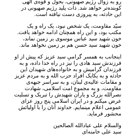
رو به زوال رژیم صهیونی، بحول و قوه‌ی الهی
کوبنده‌تر خواهد شد. ذات پلید رژیم صهیونی در
این حادثه، به پیروزی دست نیافته است.
سیّد مقاومت، یک شخص نبود، یک راه و یک
مکتب بود، و این راه همچنان ادامه خواهد یافت.
خون شهید سید عباس موسوی بر زمین نماند،
خون شهید سید حسن هم بر زمین نخواهد ماند.
اینجانب به همسر گرامیِ سید عزیز که پیش از او
فرزندش سید هادی را نیز در راه خدا داده، و به
فرزندان گرامیش و به خانواده‌های شهیدان این
حادثه و به یکایک افراد حزب الله و به مردم عزیز
و مقامات عالیه‌ی لبنان، و به سراسر جبهه‌ی
مقاومت، و به مجموع امت اسلامی، شهادت
نصرالله بزرگ و یاران شهیدش را تبریک و تسلیت
عرض میکنم و در ایران اسلامی پنج روز عزای
عمومی اعلام مینمایم. خداوند آنان را با اولیائش
محشور فرماید.
والسلام علی عبادالله الصالحین
سید علی خامنه‌ای