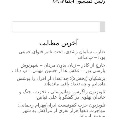
رئیس کمیسیون اجتماعی»./
آخرین مطالب
ضارب سلمان رشدی، تحت تاثیر فتوای خمینی
بود! – پ.د.اف
خارج از کادر – زنان بدون مردان – شهرنوش
پارسی پور – عکس ها از حسین مهینی – پ.د.اف
پزشکیان (بخش3): چه تعداد از افراد را پوشش
داده‌ایم و چه تعداد باقی مانده‌اند
تلویزیون زاگرس: وطنپرستی ، تجزیه ، جنگ و
خاندان پهلوی در گفتگو با علی فیاض
تلویزیون حزب کمونیست ایران/بهرام رحمانی:
مهاجرت دهها هزار نفری از مراکش به شهر
سبته‌ی اسپانیا