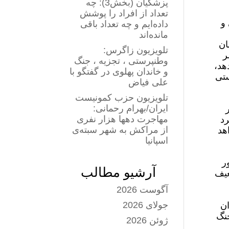
پزشکیان (بخش3): چه
تعداد از افراد را پوشش
و
داده‌ایم و چه تعداد باقی
مانده‌اند
ان
تلویزیون زاگرس:
ر
وطنپرستی ، تجزیه ، جنگ
هد،
و خاندان پهلوی در گفتگو با
ستی
علی فیاض
تلویزیون حزب کمونیست
ایران/بهرام رحمانی:
مهاجرت دهها هزار نفری
رد
از مراکش به شهر سبته‌ی
هد
اسپانیا
ر
آرشیو مطالب
عیف
آگوست 2026
جولای 2026
ران
جنگ
ژوئن 2026