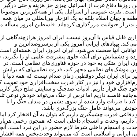
ین روزها دفاع غرب از اسرائیل چیزی جز هزینه‌ و حتی درگیر
‌ است. نفرت عمومی از اسرائیل یکی از همه‌گیرترین موضوعا
و جهان اسلام بلکه به یک انزجار بین‌المللی در میان همه
 بدتر از حیوانیت مرزگذاری کرده‌اند. فلسطین امروز مسأله م
ری قابل قیاس با آن‌روز نیست. ایران امروز هرازچندگاهی از
‌کند. پهپادهای ایرانی امروز یکی از پرسروصداترین و
توانایی‌ آنها صحبت می‌شود. ایران امروز، ایران هسته‌ای است.
کرده و دشمنانش برای آنکه جلوی پیشرفت علمی او را بگیرند، 
روز، ایران متکی به خود در حوزه فناوری‌های نظامی است. در
رین موشک‌های نظامی مجهز کند، قدرت نظامی‌ای که برایش
یز برای ایران دیگر دوقطبی زمان صدام نیست که همه دنیا با
 نرم‌افزاری خود را نیز در کنار قدرت سخت‌افزاری خود تقویت کن
ر خود جنگ قرار داریم. ادبیات ضدجنگ و ستایش صلح دیگر کاربر
جانبه فاصله داریم اما ترس از جنگ می‌تواند خودش نوعی تله
 کند تا ضربات وارد شده از سوی دشمن در میدان جنگ را با
 خودش می‌تواند عامل جنگ بزرگ‌تری باشد.
 دفاعی قدرت چشمگیری داریم که بتوان به آن افتخار کرد اما
‌ای داریم، وحدت و انسجام داخلی است که همچون زخمی هربار
دت و انسجام داخلی شرط لازم حضور در این نبرد است. آنچ
، ایرانی و اسلامی است که می‌تواند وحدت‌بخش همه اقشار