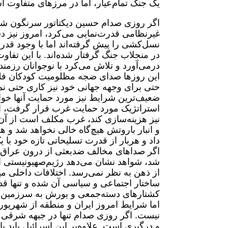
یک جنگ تمام‌عیار، اما در مرزهای متفاوت 
اگر روزی صدام حسین دیکتاتور سرنگون شده
غیرنظامی قدرت‌نمایی می‌کرد، امروز نیز د
نسل‌کشی را پیش گرفته‌اند اما با وجود ق
در منجلاب جنگ گرفتار شده‌اند. با این تفا
درمی‌آورد و تلاش می‌کرد با نوجوانان رزم
این روزها صدای ضجه مظلومیت کودکان فلسطی
حتی برای وجهه جهانی خود نیز کاری حتی نم
ضعیف‌ترین شرایط نیز مورد حمایت آنها خواه
استراتژیک مورد حمایت غرب قرار گرفت، ا
نیز هزینه‌سازی کند، غرب مکلف است از آن ح
و انبار باروتش هیچ‌گاه خالی نخواهد شد و هر
داد و هربار از قدرت تسلیحاتی تازه خود با
اگر صداهای مخالف ضدبعثی از درون عراق 
شد، شواهد نشان می‌دهد رژیم‌صهیونیستی ا
از ذهن به نظر نمی‌رسد. اختلافات داخلی م
ساختار اجتماعی و سیاسی آن شده‌ و تنها قد
کشتارهای دسته‌جمعی و یورش به سرزمین‌ه
نیست. اگر روزی صدام تنها در جبهه شرقی خو
و درگیری است. علاوه‌بر این اسرائیل باید 