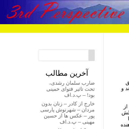
آخرین مطالب
ق
ضارب سلمان رشدی،
د و
تحت تاثیر فتوای خمینی
بود! – پ.د.اف
خارج از کادر – زنان بدون
بعد از
مردان – شهرنوش پارسی
مایلش
پور – عکس ها از حسین
مهینی – پ.د.اف
نده