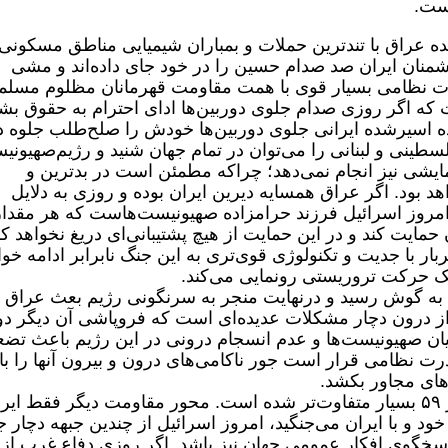
است.
 عراق با تندترین حملات و بمباران شیمیایی مناطق مسکونی 
شمنان ایران صد صدام حسین را در خود جای داده‌اند و مشی
درت‌ نظامی بسیار قوی با همت مقاومت قهرمانان مظلوم مسلم
وت که اگر روزی صدام جلوی دوربین‌ها ادای احترام به حقوق بش
نده اسیرشده ایرانی جلوی دوربین‌ها خودش را صلح‌طلب جلوه د
نی و لبنانی را می‌توان در تمام جهان شنید و رژیم‌صهیونی
ایشی نیز انجام نمی‌دهد؛ چراکه مطمئن است در بدترین و
د بود. اگر عراق همسایه دیرین ایران بوده و روزی به دلایل
مروز اسرائیل فرزند حرامزاده صهیونیست‌هاست که هر مقدار
مایت کند و در این حمایت از هیچ پشتیبانی‌ای دریغ نخواهد ک
بار با جدیت و تکنولوژی قوی‌تری به این جنگ نابرابر ادامه خوا
 یک حرکت تروریستی رونمایی می‌کند.
به گوش رسید و درنهایت منجر به سرنگونی رژیم بعث عراق
ز درون دچار مشکلات عدیده‌ای ‌است که فروپاشی آن دیگر دو
یان صهیونیست‌ها و عدم انسجام درونی در این رژیم باعث تض
رت نظامی قرار است جور ناکامی‌های درون و بیرون آنها را با
ای مجاور بکشد.
اما شرایط امروز ایران و منطقه از شهریور ۵۹ بسیار متفاوت‌تر شده‌ است. محور مقاومت دیگر فقط ای
د و با ایران می‌جنگید، امروز اسرائیل از چندین جبهه دچار 
پاسخگوی افکار عمومی جهان نیز باشد. اگر روزی دفاع غرب از