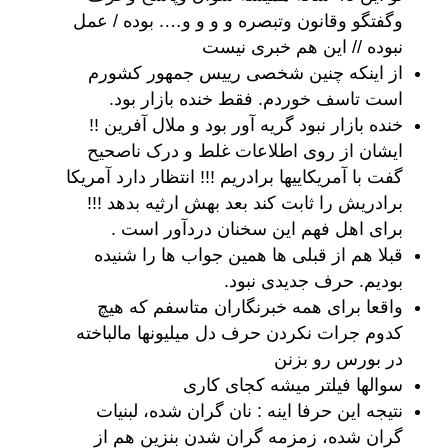
وگفتگو وقانون وتبصره و و و و…. بوده / عمل
نبوده // این هم خبری نیست
از اینکه چنین شخصی رییس جمهور کشورم
است تاسف خوردم. فقط خنده بازار بود.
خنده بازار نبود گریه آور بود و ملال آفرین !!
ایشان از روی اطلاعات غلط و درک ناصحیح
گفت با آمریکاییها برادریم !!! انتظار دارد آمریکا
برادریش را ثابت کند بعد بهش ارثیه بدهد !!!
برای اهل فهم این سخنان دردآور است .
قبلا هم از قبلی ها همین جواب ها را شنیده
بودیم. حرف جدیدی نبود.
واقعا برای همه خبرنگاران متاسفم که هیچ
کدوم جرات نکردن حرف دل میلیونها مالباخته
در بورس رو بزنن
سوالها فیلتر میشه کجای کاری
نتیجه این حرفا اینه : نان گران شده، لبنیات
گران شده، زمزمه گران شدن بنزین هم از