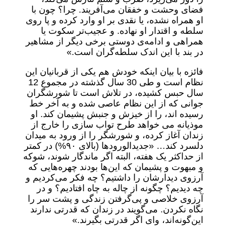
فضای وحشت و خفقان می‌آفریند. چرا؟ چون با
او همراه نشده، یا نقدی بر او وارد کرده و پا روی
سلطه و اقتدار او نهاده. و عجیب‌تر سکوت یا
همراهی و ادامه‌ی دوستی برخی دیگر از مشاهیر
در بند با این اندک سلطه‌گران است.»
فائزه با بیان اینکه خودش هم یکی از قربانیان این
نظام است و طی 30 سال گذشته در مجموع 12
سال حبس کشیده، در تلاش است تا شورشگران
جوانی که از این نظام عاصی شده و به آخر خط
رسیده اند، را از خیزش و جنبش پشیمان کند. او
موذیانه می خواهد طرح تواب سازی را خارج از
زندان آغاز کرده، و شورشگر را از ورود به میدان
دلسرد کند… «جدیدالورودها (بالای ۹۰%) در کمتر
از حداکثر یک هفته، البته اگر ماندگار شوند، شوکه
و مبهوت و پشیمان که این‌ها بودند چهره‌هایی که
آرزوی دیدارشان را داشتیم؟ چه فکر می‌کردیم و
چه دیدیم؟ چگونه از چاله به چاه افتادیم؟ و در
آرزوی خلاصی و پی‌گرفتن زندگی و پشت سر را
نگاه نکردن. می‌گویند در زندان که قدرتی ندارند
این‌گونه‌اند، وای اگر قدرتی بگیرند.»