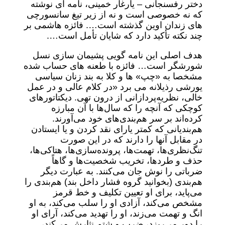
دختر رفسنجانی – یارغار خمینی، نامه ای نوشته
که نه خصوصی است و نه از زیر تیغ سانسورچی
های زندان اوین گذشته است…. فائزه هاشمی بر
چند نکته تأکید دارد که شایان تأمل است….
هدف اصلی این نامه گویی پشیمان سازی نسل
شورشگر است… فائزه با طعنه های حساب شده
مشخصا به «چپ» ها و کلا به بند زنان سیاسی
یورشی رذیلانه می برد «در کلام عالی و در عمل
خالی، نظریه‌پردازانی از درون تهی. دیکتاتورهای
کوچکی که آنچه را که سال‌ها با آن مبارزه
کرده‌اند بر سر هم‌بندی‌های خود می‌آورند.
هم‌بندیانی که کمتر یارای نقد کردن و یا ایستادن
در مقابل آنها را دارند که در این صورت
تنگ‌نظری‌ها، تهمت‌ها، پرونده‌سازی‌ها، هتاکی‌ها،
حذف و طردها، تخریب شخصیت‌ها و گاهاً
ضرباتی را نوش جان می‌کنند. به عبارت دیگر
هم‌بندی (بخوانید گروه فشار داخل بند) هم‌بندی را
می‌پاید، برای او تعیین تکلیف و خط قرمز
مشخص می‌کند، آزادی او را سلب می‌کند، به او
انگ و تهمت می‌زند، او را تهدید می‌کند، آرای او
را دور می‌ریزد، ضرب و شتم نثارش می‌کند،