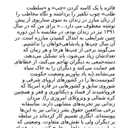
فائزه با یک کاسه کردن «چپ» و «سلطنت
طلب» چوب تکفیر را برداشته و نگاه مخاطب را
از زنان مبارز در زندان به سوی سناریوی از پیش
نوشته معطوف می دارد…« برای من که در سال
۱۳۹۱ نیز در زندان بودم، در مقایسه با این دوره
چنین شرایطی به ابتذال کشیدن مبارزه است. در
آن سال چپ‌ها و پادشاهی‌خواهان را نداشتیم.
می‌گویند برخی از چپ‌ها هرجا و هر زمان که
تعدادشان زیاد می‌شود، باند تشکیل می‌دهند،
دسته‌جمعی به دیگران تهاجم می‌کنند، از خطاهای
هم حمایت می‌کنند و دیگران را به خاک سیاه
می‌نشانند.(به یاد بیاوریم وضعیت حکومت
کمونیست‌ها را در کشورهای اروپای شرقی و
شوروی سابق و کشورهایی در قاره آمریکا که
فروپاشیدند از فساد و دیکتاتوری و فقر و همچنین
کره شمالی و ونزوئلای امروزی را). مردان
زندانی نیز تجربه‌های مشابهی دارند. متأسفانه
برخی مدافعین حقوق بشر زندانی نیز به این‌ها
پیوسته‌اند. انگاری تقسیم کار کرده‌اند در سلطه
بر دیگران ولی با نقش‌های متفاوت. وضعیتی که
در اپوزیسیون در داخل و خارج کشور و در فضای