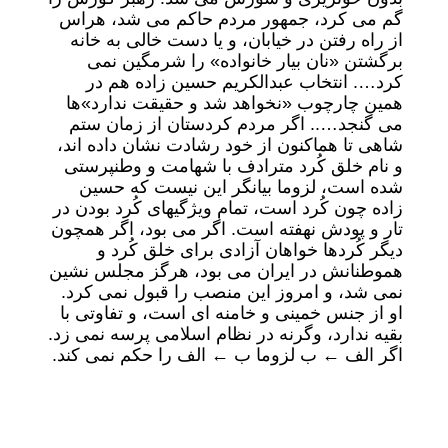
گم می کرد، جمهور مردم حاکم می شد، هراس
از راه رفتن در خیابان، و یا دست خالی به خانه
برگشتن «نان بیار خانواده» را شرمگین نمی
کرد…. انتخاب عبدالکریم حسین زاده هم در
همین چارچوب «نخواهد شد و حقیقت ندارد»ها
می گنجد….. اگر مردم کردستان از زمان ستم
شاهی تا هماکنون از خود رشادت نشان داده اند،
و نام خلق کُرد مترادف با شهامت و وطنپرستی
شده است، لزوما بیانگر این نیست که حسین
زاده چون کُرد است، تمام ویژگیهای کُرد بودن در
تار و پودش نهفته است. اگر می بود، اگر همچون
دیگر کُردها خواهان آزادی برای خلق کُرد و
هموطنانش در ایران می بود، هرگز مجلس نشین
نمی شد، و امروز این منصب را قبول نمی کرد.
او از جنس خمینی و خامنه ای است، و تفاوتی با
بقیه ندارد، وگرنه در نظام اسلامی پرسه نمی زد.
اگر الف ← ب لزوما ب ← الف را حکم نمی کند.