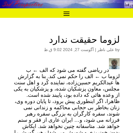
لزوما حقیقت ندارد
by
علی ناظر
|
آگوست 27, 2024 9:02 ق.ظ
در ریاضی گفته می شود که الف ← ب
لزوما ب ← الف را حکم نمی کند. بنا به گزارش
ها عبدالکریم حسین‌زاده، نماینده کُرد و اهل سنت
مجلس، معاون پزشکیان شده، و پزشکیان به یکی
از وعده هائی که داده بود، پایبند شده است.
ظاهرا، اگر اینطوری پیش برود، تا پایان دوره وی،
زنان بخاطر بی حجابی محاکمه و زندانی نمی
شوند، سفره کارگران به بزرگی سفره رهبر
فرزانه می شود، و… ایران عاری از فقر و ستم
خواهد شد. متاسفانه چنین نخواهد شد. ایکاش
بدون خونریزی و شورش می شد! رهبر گورش را