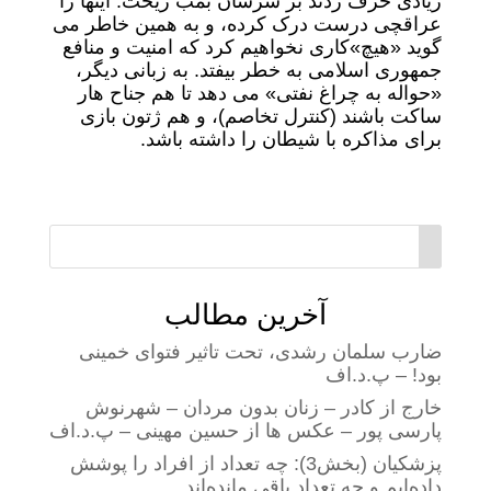
زیادی حرف زدند بر سرشان بمب ریخت. اینها را
عراقچی درست درک کرده، و به همین خاطر می
گوید «هیچ»کاری نخواهیم کرد که امنیت و منافع
جمهوری اسلامی به خطر بیفتد. به زبانی دیگر،
«حواله به چراغ نفتی» می دهد تا هم جناح هار
ساکت باشند (کنترل تخاصم)، و هم ژتون بازی
برای مذاکره با شیطان را داشته باشد.
آخرین مطالب
ضارب سلمان رشدی، تحت تاثیر فتوای خمینی
بود! – پ.د.اف
خارج از کادر – زنان بدون مردان – شهرنوش
پارسی پور – عکس ها از حسین مهینی – پ.د.اف
پزشکیان (بخش3): چه تعداد از افراد را پوشش
داده‌ایم و چه تعداد باقی مانده‌اند