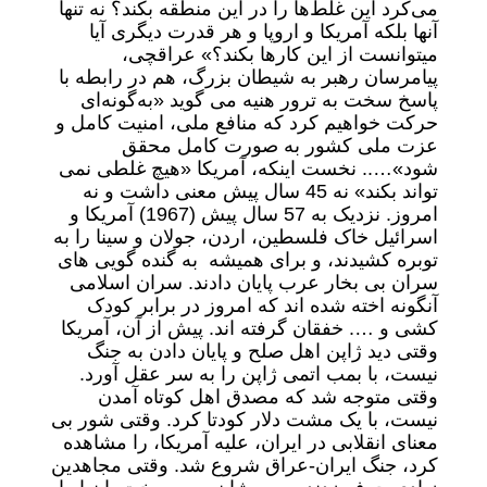
می‌کرد این غلط‌ها را در این منطقه بکند؟ نه تنها
آنها بلکه آمریکا و اروپا و هر قدرت دیگری آیا
میتوانست از این کارها بکند؟» عراقچی،
پیامرسان رهبر به شیطان بزرگ، هم در رابطه با
پاسخ سخت به ترور هنیه می گوید «به‌گونه‌ای
حرکت خواهیم کرد که منافع ملی، امنیت کامل و
عزت ملی کشور به صورت کامل محقق
شود»….. نخست اینکه، آمریکا «هیچ غلطی نمی
تواند بکند» نه 45 سال پیش معنی داشت و نه
امروز. نزدیک به 57 سال پیش (1967) آمریکا و
اسرائیل خاک فلسطین، اردن، جولان و سینا را به
توبره کشیدند، و برای همیشه به گنده گویی های
سران بی بخار عرب پایان دادند. سران اسلامی
آنگونه اخته شده اند که امروز در برابر کودک
کشی و …. خفقان گرفته اند. پیش از آن، آمریکا
وقتی دید ژاپن اهل صلح و پایان دادن به جنگ
نیست، با بمب اتمی ژاپن را به سر عقل آورد.
وقتی متوجه شد که مصدق اهل کوتاه آمدن
نیست، با یک مشت دلار کودتا کرد. وقتی شور بی
معنای انقلابی در ایران، علیه آمریکا، را مشاهده
کرد، جنگ ایران-عراق شروع شد. وقتی مجاهدین