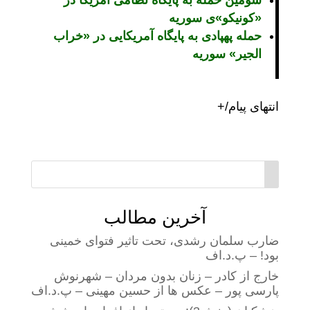
سومین حمله به پایگاه نظامی آمریکا در
«کونیکو»ی سوریه
حمله پهپادی به پایگاه آمریکایی در «خراب
الجیر» سوریه
انتهای پیام/+
آخرین مطالب
ضارب سلمان رشدی، تحت تاثیر فتوای خمینی
بود! – پ.د.اف
خارج از کادر – زنان بدون مردان – شهرنوش
پارسی پور – عکس ها از حسین مهینی – پ.د.اف