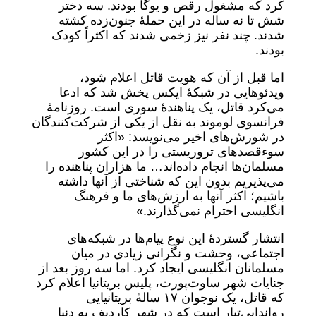
کرد که مشغول رقص و یوگا بودند. سه دختر
شش تا نه ساله در این حملۀ جنون‌زده کشته
شدند. چند نفر نیز زخمی شدند که اکثراً کودک
بودند.
اما قبل از آن که هویت قاتل اعلام شود،
ویدئوهایی در شبکۀ ایکس پخش شد که ادعا
می‌کرد قاتل، یک پناهندۀ سوری است. روزنامۀ
فرانسوی لوموند به نقل از یکی از شرکت‌کنندگان
در شورش‌های اخیر می‌نویسد: «اکثر
سوءقصدهای تروریستی را در این کشور
مسلمان‌ها انجام داده‌اند… ما هزاران پناهنده را
می‌پذیریم بدون این که شناختی از آنها داشته
باشیم؛ اکثر آنها به ارزش‌های ما و فرهنگ
انگلیسی احترام نمی‌گذارند.»
انتشار گستردۀ این نوع پیام‌ها در شبکه‌های
اجتماعی، وحشت و نگرانی زیادی در میان
مسلمانان انگلیسی ایجاد کرد. اما سه روز بعد از
جنایات شهر ساوت‌پورت، پلیس بریتانیا اعلام کرد
که قاتل، یک نوجوان ۱۷ سالۀ بریتانیایی
رواندایی‌تبار است که در شهر کاردیف به دنیا