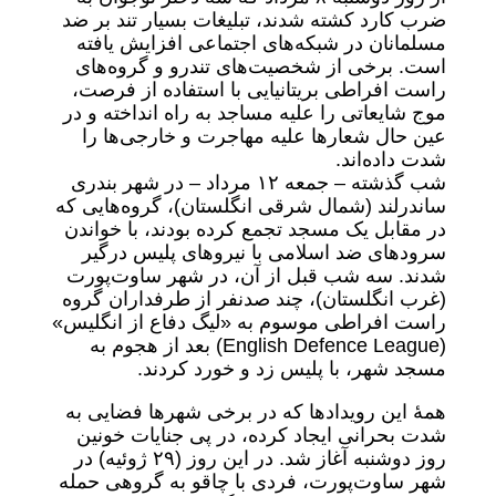
ضرب کارد کشته شدند، تبلیغات بسیار تند بر ضد
مسلمانان در شبکه‌های اجتماعی افزایش یافته
است. برخی از شخصیت‌های تندرو و گروه‌های
راست افراطی بریتانیایی با استفاده از فرصت،
موج شایعاتی را علیه مساجد به راه انداخته و در
عین حال شعارها علیه مهاجرت و خارجی‌ها را
شدت داده‌اند.
شب گذشته – جمعه‌ ۱۲ مرداد – در شهر بندری
ساندرلند (شمال شرقی انگلستان)، گروه‌هایی که
در مقابل یک مسجد تجمع کرده بودند، با خواندن
سرودهای ضد اسلامی با نیروهای پلیس درگیر
شدند. سه شب قبل از آن، در شهر ساوت‌پورت
(غرب انگلستان)، چند صدنفر از طرفداران گروه
راست افراطی موسوم به «لیگ دفاع از انگلیس»
(English Defence League) بعد از هجوم به
مسجد شهر، با پلیس زد و خورد کردند.
همۀ این رویدادها که در برخی شهرها فضایی به
شدت بحرانی ایجاد کرده، در پی جنایات خونین
روز دوشنبه آغاز شد. در این روز (۲٩ ژوئیه) در
شهر ساوت‌پورت، فردی با چاقو به گروهی حمله