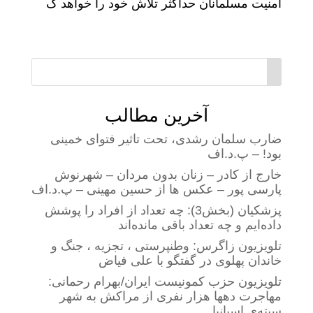
امنیت مسلمانان حداکثر تلاش خود را خواهد ک
آخرین مطالب
ضارب سلمان رشدی، تحت تاثیر فتوای خمینی
بود! – پ.د.اف
خارج از کادر – زنان بدون مردان – شهرنوش
پارسی پور – عکس ها از حسین مهینی – پ.د.اف
پزشکیان (بخش3): چه تعداد از افراد را پوشش
داده‌ایم و چه تعداد باقی مانده‌اند
تلویزیون زاگرس: وطنپرستی ، تجزیه ، جنگ و
خاندان پهلوی در گفتگو با علی فیاض
تلویزیون حزب کمونیست ایران/بهرام رحمانی:
مهاجرت دهها هزار نفری از مراکش به شهر
سبته‌ی اسپانیا