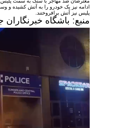
معترضان ضد مهاجر با سنگ به سمت پلیس 
ادامه نیز یک خودرو را به آتش کشیده و وسای
پلیس نیز آتش برافروختند.
منبع: باشگاه خبرنگاران 
نمایشگر
ویدیو