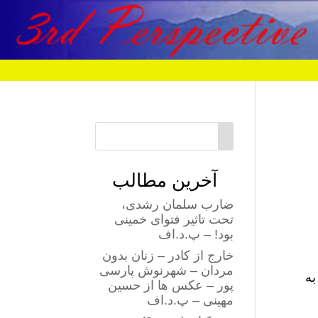
آخرین مطالب
ضارب سلمان رشدی،
تحت تاثیر فتوای خمینی
بود! – پ.د.اف
خارج از کادر – زنان بدون
مردان – شهرنوش پارسی
به
پور – عکس ها از حسین
مهینی – پ.د.اف