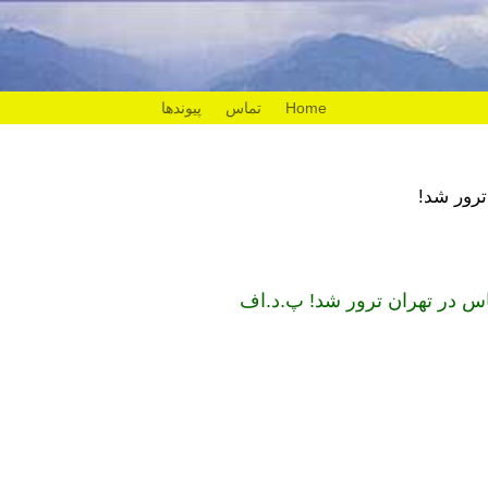
Home
تماس
پیوندها
ترور شد!
س در تهران ترور شد! پ.د.اف