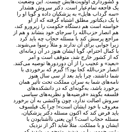
و کشورداری اولویت‌هایش چیست. این وضعیت
یک فاجعه تمام‌عیار است. دکتر سروش هشدار
«سه گرداب هایل» به پزشکیان داده و گویا او را
با یک دیکتاتور مطلق اشتباه گرفته که از او
خواسته است هم دستگاه حکومت را زیرورو کند،
هم انصار حزب‌الله را سرجای خود بنشاند و هم از
مراجع پرسش کند با مسئله حجاب چه باید کرد
زیرا جوابی برای آن ندارند و مثلاً رسوا می‌شوند.
با کمال احترام، گویا ایشان هنوز در آن زمانه‌ای
که از کشور خارج شد، متوقف است و امر
«بعید» و عجیب را از آن دوردور‌ها توصیه می‌کنند.
انصار حزب‌الله کجا بود؟! گیرم که برخوردی با
شما داشتند، چرا باید بعد از سی سال هنوز
نامه‌های شما به سران مملکت تحت تأثیر همان
برخورد باشد، به‌گونه‌ای که در دانشکده‌های
فلسفه بگویند «فرضیه‌ها و نظریه‌های سیاسی
سروش اصالت ندارد، چون واکنشی به آن برخورد
معروف با خود ایشان است»! چرا یک فیلسوف
باید فرض کند که اکنون مسئله دکتر پزشکیان،
مسئله حجاب است؟ این یعنی ناآشنابودن با
ایشان و با مملکت. مثلاً شاید اگر از نزدیک
رئیس‌جمهور را می‌دیدید، متوجه می‌شدید که