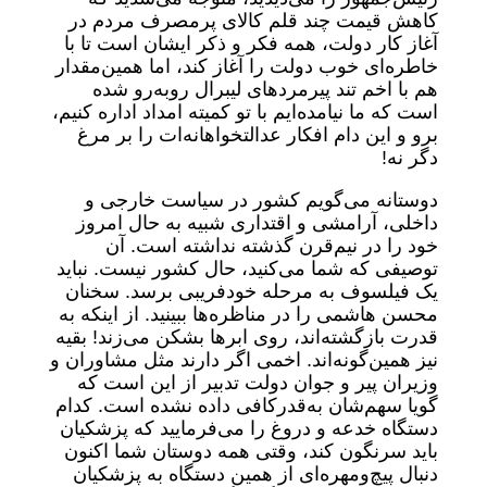
کاهش قیمت چند قلم کالای پرمصرف مردم در
آغاز کار دولت، همه فکر و ذکر ایشان است تا با
خاطره‌ای خوب دولت را آغاز کند، اما همین‌مقدار
هم با اخم تند پیرمرد‌های لیبرال روبه‌رو شده
است که ما نیامده‌ایم با تو کمیته امداد اداره کنیم،
برو و این دام افکار عدالتخواهانه‌ات را بر مرغ
دگر نه!
دوستانه می‌گویم کشور در سیاست خارجی و
داخلی، آرامشی و اقتداری شبیه به حال امروز
خود را در نیم‌قرن گذشته نداشته است. آن
توصیفی که شما می‌کنید، حال کشور نیست. نباید
یک فیلسوف به مرحله خودفریبی برسد. سخنان
محسن هاشمی را در مناظره‌ها ببینید. از اینکه به
قدرت بازگشته‌اند، روی ابر‌ها بشکن می‌زند! بقیه
نیز همین‌گونه‌اند. اخمی اگر دارند مثل مشاوران و
وزیران پیر و جوان دولت تدبیر از این است که
گویا سهم‌شان به‌قدرکافی داده نشده است. کدام
دستگاه خدعه و دروغ را می‌فرمایید که پزشکیان
باید سرنگون کند، وقتی همه دوستان شما اکنون
دنبال پیچ‌و‌مهره‌ای از همین دستگاه به پزشکیان