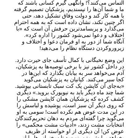
التماس می‌کنند؟! وانگهی گیرم کسانی باشند که
ما و شما آن‌ها را نپسندیم، پزشکیان تصمیم گرفته
با همه کار کند و دولت وفاق تشکیل دهد، حتی
اگر چنین نکند، نشان داده است که به همه احترام
می‌گذارد و پربسامدترین حرفش آن است که «با
اختلاف و دعوا نمی‌شود کشور را اداره کرد».
آنگاه شما از دور به او فرمان دعوا و اختلاف و
زیروروکردن دستگاه نظام را می‌دهید!
این وضع نخبگانی با کمال تأسف جای حیرت دارد.
در داخل کشور نیز با برخی توصیه‌ها به پزشکیان،
آدم می‌خواهد سر به بیابان بگذارد که این‌ها در
کجا سیر می‌کنند. کیانیان به پزشکیان می‌گوید
«به‌جای آن کاپشن یک کت سبک تابستانی بپوشید.
شما چند ماه دیگر باید به نیویورک بروید.» دیگری
کشف کرده که پزشکیان همان کاپشن مشکی را
که روی دیگر آن سبز است، پوشیده و لباسش را
در این مدت عوض هم نکرده است! سومی به او
می‌گوید چرا گفته‌ای مردم به دهان تحریم‌کنندگان
انتخابات مشت زدند، «ادبیات مشت محکمی» را
عوض کن! آن دیگری از او خواسته از ظریف
بخواهد برایش متن بنویسد تا سخنرانی‌ها را از