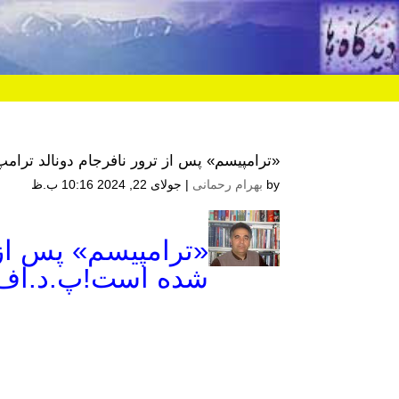
«ترامپیسم» پس از ترور نافرجام دونالد ترا
by
بهرام رحمانی
|
جولای 22, 2024 10:16 ب.ظ
«ترامپیسم» پس از 
شده است!پ.د.اف