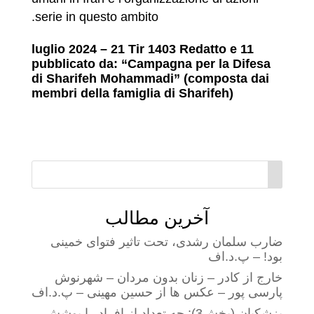
serie in questo ambito.
11 luglio 2024 – 21 Tir 1403 Redatto e
pubblicato da: “Campagna per la Difesa
di Sharifeh Mohammadi” (composta dai
membri della famiglia di Sharifeh)
آخرین مطالب
ضارب سلمان رشدی، تحت تاثیر فتوای خمینی
بود! – پ.د.اف
خارج از کادر – زنان بدون مردان – شهرنوش
پارسی پور – عکس ها از حسین مهینی – پ.د.اف
پزشکیان (بخش3): چه تعداد از افراد را پوشش