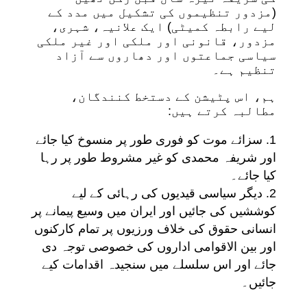
(مزدور تنظیموں کی تشکیل میں مدد کے
لیے رابطہ کمیٹی) ایک علانیہ، شہری،
مزدور، قانونی اور ملکی اور غیر ملکی
سیاسی جماعتوں اور دھاروں سے آزاد
تنظیم ہے۔
ہم، اس پٹیشن کے دستخط کنندگان،
مطالبہ کرتے ہیں:
سزائے موت کو فوری طور پر منسوخ کیا جائے
اور شریفہ محمدی کو غیر مشروط طور پر رہا
کیا جائے۔
دیگر سیاسی قیدیوں کی رہائی کے لیے
کوششیں کی جائیں اور ایران میں وسیع پیمانے پر
انسانی حقوق کی خلاف ورزیوں پر تمام کارکنوں
اور بین الاقوامی اداروں کی خصوصی توجہ دی
جائے اور اس سلسلے میں سنجیدہ اقدامات کیے
جائیں۔