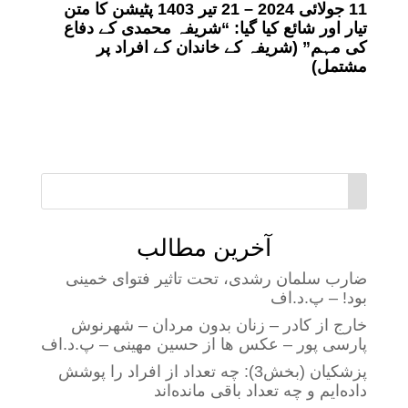
11
جولائی 2024 – 21 تیر 1403 پٹیشن کا متن
تیار اور شائع کیا گیا: “شریفہ محمدی کے دفاع
کی مہم” (شریفہ کے خاندان کے افراد پر
مشتمل)
آخرین مطالب
ضارب سلمان رشدی، تحت تاثیر فتوای خمینی
بود! – پ.د.اف
خارج از کادر – زنان بدون مردان – شهرنوش
پارسی پور – عکس ها از حسین مهینی – پ.د.اف
پزشکیان (بخش3): چه تعداد از افراد را پوشش
داده‌ایم و چه تعداد باقی مانده‌اند