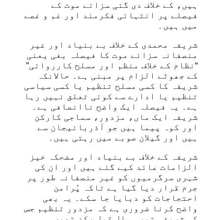
ہیں، کے خلاف دی گئی سزائے موت کے
فیصلے پر انتہائی فکرمند اور غم و غصے
میں ہیں۔
شریفہ محمدی کے خلاف بے بنیاد اور غیر
منصفانہ سزائے موت کا فیصلہ بغی یعنی
“نظام کے خلاف منظم اور مسلح کارروائی”
کے جھوٹے الزام پر مبنی ہے۔ حالانکہ
شریفہ کا کسی مسلح تنظیم یا کسی سیاسی
تنظیم یا ادارے سے کوئی تعلق نہیں رہا
ہے۔ یہ فیصلہ ایک واضح ناانصافی ہے۔
شریفہ ایک ماں، مزدور، سماجی کارکن
اور کوہ پیما ہیں جو آذربائیجان سے
ہیں اور گیلان صوبے میں رہتی ہیں۔
شریفہ کے خلاف بے بنیاد اور مضحکہ خیز
الزامات عائد کیے گئے ہیں اور ان کی
شہری سرگرمیوں کو غیر منصفانہ طور پر
جرم قرار دیا گیا ہے تاکہ پُرامن
احتجاجات کو دبایا جا سکے۔ یہ بھی
واضح کرنا ضروری ہے کہ مزدور تنظیم جس
کی شریفہ تیرہ سال قبل رکن تھیں