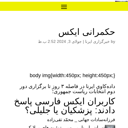
حکمرانی ایکس
by
خبرگزاری ایرنا
|
جولای 3, 2024 2:52 ب.ظ
body img{width:450px; height:450px;}
داده‌کاوی ایرنا در فاصله ۳ روز تا برگزاری دور
دوم انتخابات ریاست جمهوری؛
کاربران ایکس فارسی پاسخ
دادند: پزشکیان یا جلیلی؟
فرزانه‌سادات جهانی _ محمّد تقی‌زاده
تهران- ایرنا- بررسی توئیت‌های پرلایک