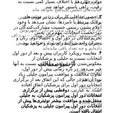
دولت چهاردهم با اختلاف بسیار کمی نسبت به
خرازی گیت !؟
رقیب، راهی پاستور خواهد شد.
جنایت‌های دشمن بی‌پاسخ نخواهد ماند
۳
. حضور حداقلی کاربران زن در توئیت‌های
ضارب سلمان رشدی، تحت تاثیر فتوای خمینی
پرلایک مرتبط با نامزدها، نشان می‌دهد با وجود
بود! – پ.د.اف
اعلام نشدن رسمی جنسیت مشارکت‌کنندگان در
خارج از کادر – زنان بدون مردان – شهرنوش
دور نخست انتخابات، مهم‌ترین بخش
پارسی پور – عکس ها از حسین مهینی – پ.د.اف
تحریم‌کنندگان در دور اول و احتمالا دوم، زنان و
پزشکیان (بخش3): چه تعداد از افراد را پوشش
دختران واجد شرایط رای بوده و خواهند بود.
داده‌ایم و چه تعداد باقی مانده‌اند
۴
. مقایسه رویکرد کاربران پیش و بعد از دور اول
انتخابات نسبت به جلیلی و پزشکیان از
آرشیو مطالب
معکوس‌شدن نگاه موافق و مخالف نسبت به آنها
خبر می‌دهد. در بازه زمانی پیش از دور اول،
آگوست 2026
تفاوت مخالفت و موافقت پیرامون جلیلی زیاد
بود؛ آن هم در حالی که این اتفاق بعد از برگزاری
جولای 2026
انتخابات دور اول برای پزشکیان اتفاق افتاده
ژوئن 2026
است. به عبارتی،
دوقطبی پیش از برگزاری
می 2026
انتخابات دور اول پیرامون پزشکیان، به جلیلی
منتقل‌شده و موافقت بیشتر توئیتری‌ها پیش از
آوریل 2026
انتخابات دور اول پیرامون جلیلی به پزشکیان
مارس 2026
انتقال یافته است.