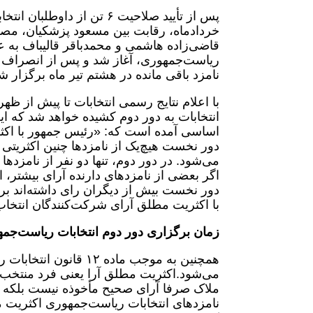
پس از تأیید صلاحیت ۶ تن ا
خردادماه، رقابت بین مسعود پزشکیان، مص
قاضی‌زاده هاشمی و محمدباقر قالیباف به ع
ریاست‌جمهوری، آغاز شد و پس از انصراف ق
نامزد باقی مانده در هشتم تیر ماه برگزار ش
اساسی آمده است که: «رئیس جمهور با اکثر
دور نخست هیچ‌یک از نامزدها چنین اکثریتی 
می‌شود. در دور دوم، تنها دو نفر از نامزد
اگر بعضی از نامزدهای دارنده آرای بیشتر، 
دور نخست بیش از دیگران رای داشته‌اند ب
با اکثریت مطلق آرای شرکت‌کنندگان انتخا
زمان برگزاری دور دوم انتخابات ریاست‌جم
همچنین به موجب ماده 
ملاک صرفا آرای صحیح مأخوذه نیست بلکه ک
نامزدهای انتخابات ریاست‌جمهوری اکثریت م