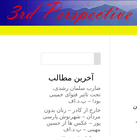
آخرین مطالب
ضارب سلمان رشدی،
تحت تاثیر فتوای خمینی
بود! – پ.د.اف
ن
خارج از کادر – زنان بدون
مردان – شهرنوش پارسی
پور – عکس ها از حسین
مهینی – پ.د.اف