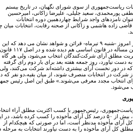
ز داوطلبان انتخابات ریاست‌جمهوری از سوی شورای نگهبان، در تاریخ بیستم
طفی پورمحمدی، سعید جلیلی، علیرضا زاکانی، امیرحسین
نوان نامزدهای واجد شرایط چهاردهمین دوره انتخابات
اضی زاده هاشمی و زاکانی از صحنه رقابت، انتخابات میان چ
د.
با اعلام نتایج رسمی انتخابات تا پیش از ظهر امروز -شنبه ۹ تیرماه- قرائن و شواهد نشان می دهد که این
انتخابات به دور دوم کشیده خواهد شد که این مساله در قانون اساسی هم دیده شده و در اصل ۱۱۷ قان
یت مطلق آرای شرکت‌کنندگان انتخاب می‌شود، ولی هر گاه د
به دست نیاورد، روز جمعه هفته بعد برای بار دوم رای گرفته
ها که در دور نخست آرای بیشتری داشته‌اند شرکت می‌کنند، ولی
از شرکت در انتخابات منصرف شوند، از میان بقیه،دو نفر که د
رای انتخاب مجدد معرفی می‌شوند.» طبق این اصل رئیس جمه
ب می‌شود.
هوری
۱۲ قانون انتخابات ریاست‌جمهوری، رئیس‌جمهور با کسب اکثریت مطلق آراء انتخ
می‌شود.اکثریت مطلق آرا یعنی فرد منتخب، بیش از ۵۰ درصد کل آرای مأخوذه را کسب کرده باشد، در 
ل آرای مأخوذه مدنظر است، اما در صورتی که هیچکدام از
طلق کل آرای مأخوذه را به دست نیاورند انتخابات به مرحله 