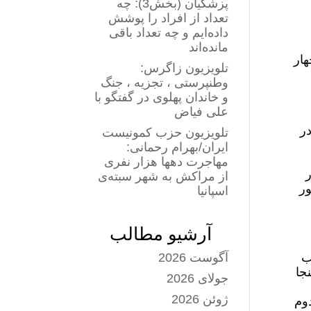
پزشکیان (بخش3): چه
تعداد از افراد را پوشش
داده‌ایم و چه تعداد باقی
مانده‌اند
هار
تلویزیون زاگرس:
وطنپرستی ، تجزیه ، جنگ
و خاندان پهلوی در گفتگو با
علی فیاض
ون
ر
تلویزیون حزب کمونیست
ایران/بهرام رحمانی:
مهاجرت دهها هزار نفری
ر
از مراکش به شهر سبته‌ی
ور
اسپانیا
آرشیو مطالب
اب
آگوست 2026
اینجا
جولای 2026
ژوئن 2026
دوم